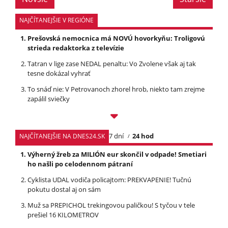
NAJČÍTANEJŠIE V REGIÓNE
Prešovská nemocnica má NOVÚ hovorkyňu: Troligovú
strieda redaktorka z televízie
Tatran v lige zase NEDAL penaltu: Vo Zvolene však aj tak
tesne dokázal vyhrať
To snáď nie: V Petrovanoch zhorel hrob, niekto tam zrejme
zapálil sviečky
7 dní
24 hod
NAJČÍTANEJŠIE NA DNES24.SK
Výherný žreb za MILIÓN eur skončil v odpade! Smetiari
ho našli po celodennom pátraní
Cyklista UDAL vodiča policajtom: PREKVAPENIE! Tučnú
pokutu dostal aj on sám
Muž sa PREPICHOL trekingovou paličkou! S tyčou v tele
prešiel 16 KILOMETROV