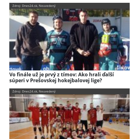
Zdroj: Dnes24.sk, Neuvedený
Vo finále už je prvý z tímov: Ako hrali ďalší
súperi v Prešovskej hokejbalovej lige?
Zdroj: Dnes24.sk, Neuvedený