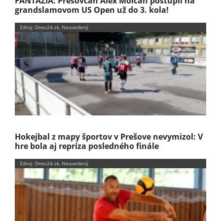
FANTÁZIA: Prešovčan Alex Molčan postúpil na
grandslamovom US Open už do 3. kola!
Zdroj: Dnes24.sk, Neuvedený
Hokejbal z mapy športov v Prešove nevymizol: V
hre bola aj repríza posledného finále
Zdroj: Dnes24.sk, Neuvedený