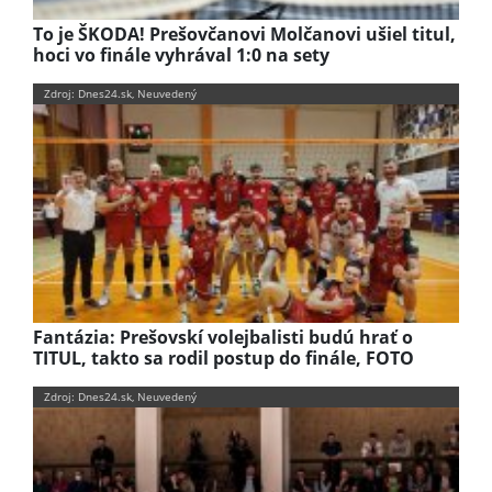
To je ŠKODA! Prešovčanovi Molčanovi ušiel titul,
hoci vo finále vyhrával 1:0 na sety
Zdroj: Dnes24.sk, Neuvedený
Fantázia: Prešovskí volejbalisti budú hrať o
TITUL, takto sa rodil postup do finále, FOTO
Zdroj: Dnes24.sk, Neuvedený