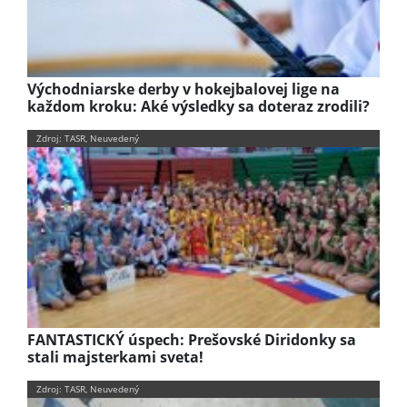
Východniarske derby v hokejbalovej lige na
každom kroku: Aké výsledky sa doteraz zrodili?
Zdroj: TASR, Neuvedený
FANTASTICKÝ úspech: Prešovské Diridonky sa
stali majsterkami sveta!
Zdroj: TASR, Neuvedený