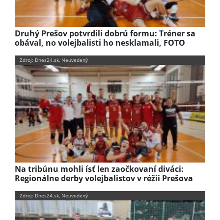
Druhý Prešov potvrdili dobrú formu: Tréner sa
obával, no volejbalisti ho nesklamali, FOTO
Zdroj: Dnes24.sk, Neuvedený
Na tribúnu mohli ísť len zaočkovaní diváci:
Regionálne derby volejbalistov v réžii Prešova
Zdroj: Dnes24.sk, Neuvedený