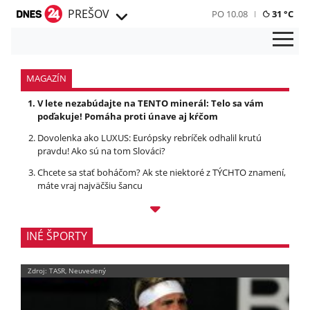
PREŠOV
PO 10.08
31 °C
MAGAZÍN
V lete nezabúdajte na TENTO minerál: Telo sa vám
poďakuje! Pomáha proti únave aj kŕčom
Dovolenka ako LUXUS: Európsky rebríček odhalil krutú
pravdu! Ako sú na tom Slováci?
Chcete sa stať boháčom? Ak ste niektoré z TÝCHTO znamení,
máte vraj najväčšiu šancu
INÉ ŠPORTY
Zdroj: TASR, Neuvedený