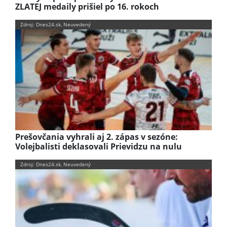
ZLATEJ medaily prišiel po 16. rokoch
Zdroj: Dnes24.sk, Neuvedený
Prešovčania vyhrali aj 2. zápas v sezóne:
Volejbalisti deklasovali Prievidzu na nulu
Zdroj: Dnes24.sk, Neuvedený