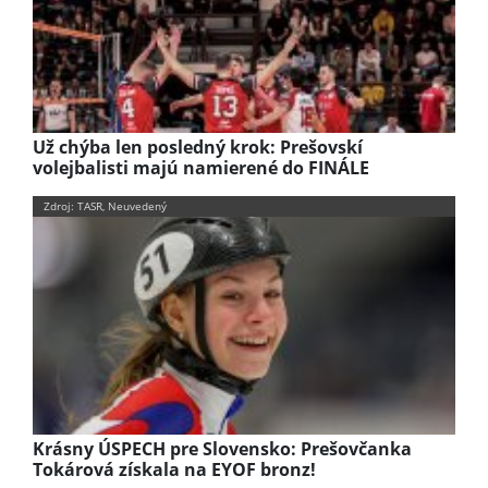
Už chýba len posledný krok: Prešovskí
volejbalisti majú namierené do FINÁLE
Zdroj: TASR, Neuvedený
Krásny ÚSPECH pre Slovensko: Prešovčanka
Tokárová získala na EYOF bronz!