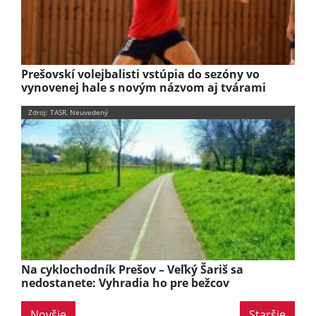
Prešovskí volejbalisti vstúpia do sezóny vo
vynovenej hale s novým názvom aj tvárami
Zdroj: TASR, Neuvedený
Na cyklochodník Prešov – Veľký Šariš sa
nedostanete: Vyhradia ho pre bežcov
Novšie
Staršie