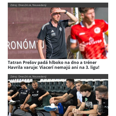
Zdroj: Dnes24.sk, Neuvedený
Tatran Prešov padá hlboko na dno a tréner
Havrila varuje: Viacerí nemajú ani na 3. ligu!
Zdroj: Dnes24.sk, Neuvedený