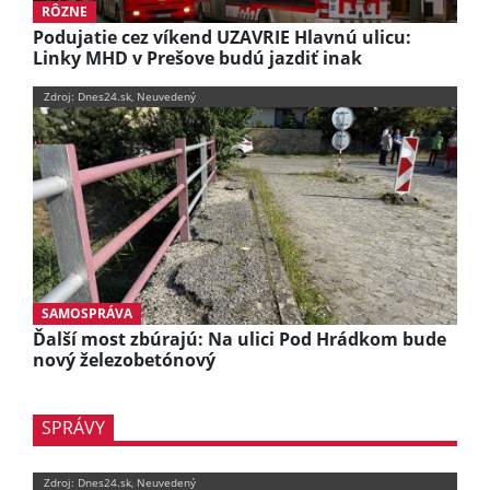
RÔZNE
Podujatie cez víkend UZAVRIE Hlavnú ulicu:
Linky MHD v Prešove budú jazdiť inak
Zdroj: Dnes24.sk, Neuvedený
SAMOSPRÁVA
Ďalší most zbúrajú: Na ulici Pod Hrádkom bude
nový železobetónový
SPRÁVY
Zdroj: Dnes24.sk, Neuvedený