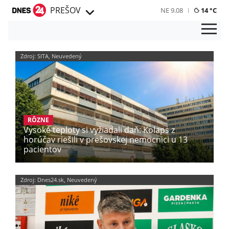
PREŠOV
NE 9.08
14 °C
Zdroj: SITA, Neuvedený
RÔZNE
Vysoké teploty si vyžiadali daň: Kolaps z
horúčav riešili v prešovskej nemocnici u 13
pacientov
Zdroj: Dnes24.sk, Neuvedený