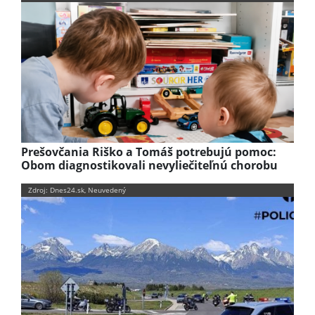
Prešovčania Riško a Tomáš potrebujú pomoc:
Obom diagnostikovali nevyliečiteľnú chorobu
Zdroj: Dnes24.sk, Neuvedený