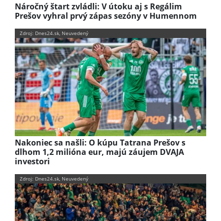
Náročný štart zvládli: V útoku aj s Regálim
Prešov vyhral prvý zápas sezóny v Humennom
Zdroj: Dnes24.sk, Neuvedený
Nakoniec sa našli: O kúpu Tatrana Prešov s
dlhom 1,2 milióna eur, majú záujem DVAJA
investori
Zdroj: Dnes24.sk, Neuvedený