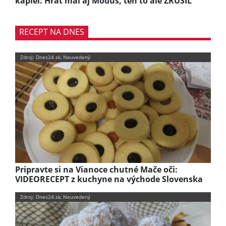
kapiel: Hrať mal aj Modus, ten to ale ZRUŠIL
RECEPT NA DNES
Zdroj: Dnes24.sk, Neuvedený
Pripravte si na Vianoce chutné Mače oči:
VIDEORECEPT z kuchyne na východe Slovenska
Zdroj: Dnes24.sk, Neuvedený