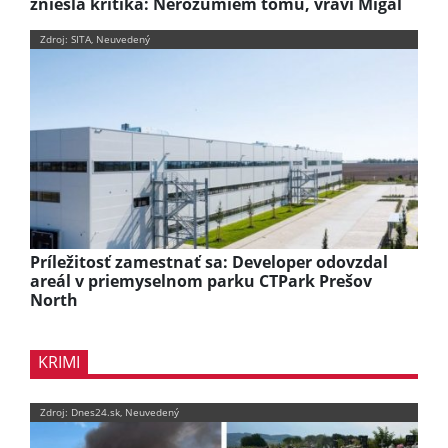
zniesla kritika: Nerozumiem tomu, vraví Migaľ
Zdroj: SITA, Neuvedený
Príležitosť zamestnať sa: Developer odovzdal
areál v priemyselnom parku CTPark Prešov
North
KRIMI
Zdroj: Dnes24.sk, Neuvedený