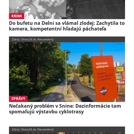
KRIMI
Do bufetu na Delni sa vlámal zlodej: Zachytila to
kamera, kompetentní hľadajú páchateľa
Zdroj: Dnes24.sk, Neuvedený
SPRÁVY
Nečakaný problém v Snine: Dezinformácie tam
spomaľujú výstavbu cyklotrasy
Zdroj: Dnes24.sk, Neuvedený