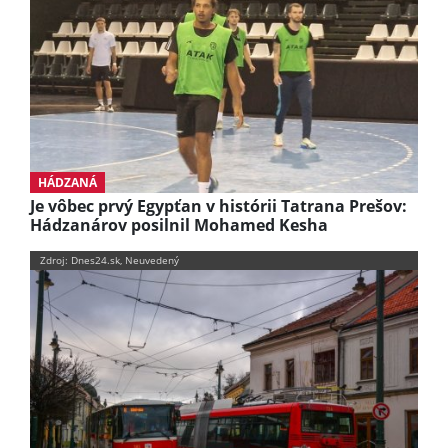
HÁDZANÁ
Je vôbec prvý Egypťan v histórii Tatrana Prešov:
Hádzanárov posilnil Mohamed Kesha
Zdroj: Dnes24.sk, Neuvedený