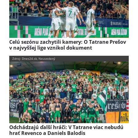
Celú sezónu zachytili kamery: O Tatrane Prešov
v najvyššej lige vznikol dokument
Zdroj: Dnes24.sk, Neuvedený
Odchádzajú ďalší hráči: V Tatrane viac nebudú
hrať Revenco a Daniels Balodis