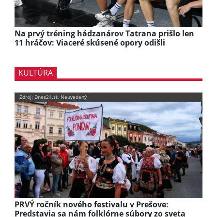
Na prvý tréning hádzanárov Tatrana prišlo len
11 hráčov: Viaceré skúsené opory odišli
KULTÚRA
Zdroj: Dnes24.sk, Neuvedený
PRVÝ ročník nového festivalu v Prešove:
Predstavia sa nám folklórne súbory zo sveta