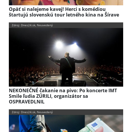
Opäť si nalejeme kavej! Herci s komédiou
štartujú slovenskú tour letného kina na Šírave
Zdroj: Dnes24.sk, Neuvedený
NEKONEČNÉ čakanie na pivo: Po koncerte IMT
Smile ľudia ZÚRILI, organizátor sa
OSPRAVEDLNIL
Zdroj: Dnes24.sk, Neuvedený