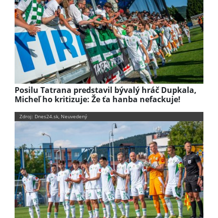
Posilu Tatrana predstavil bývalý hráč Dupkala,
Micheľ ho kritizuje: Že ťa hanba nefackuje!
Zdroj: Dnes24.sk, Neuvedený