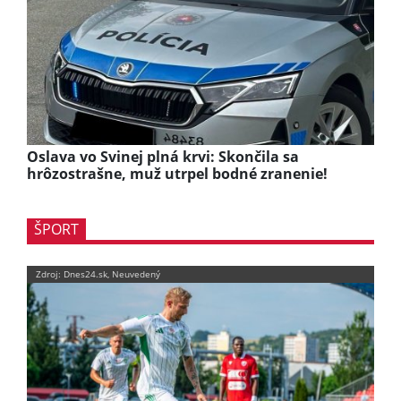
Oslava vo Svinej plná krvi: Skončila sa
hrôzostrašne, muž utrpel bodné zranenie!
ŠPORT
Zdroj: Dnes24.sk, Neuvedený