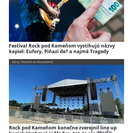
Festival Rock pod Kameňom vystihujú názvy
kapiel: Eufory, Piňazi de? a najmä Tragedy
Zdroj: Dnes24.sk, Neuvedený
Rock pod Kameňom konečne zverejnil line up