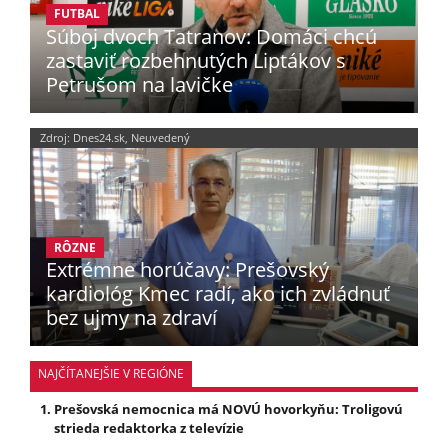
FUTBAL
Súboj dvoch Tatranov: Domáci chcú
zastaviť rozbehnutých Liptákov s
Petrušom na lavičke
Zdroj: Dnes24.sk, Neuvedený
RÔZNE
Extrémne horúčavy: Prešovský
kardiológ Kmec radí, ako ich zvládnuť
bez ujmy na zdraví
NAJČÍTANEJŠIE V REGIÓNE
Prešovská nemocnica má NOVÚ hovorkyňu: Troligovú
strieda redaktorka z televízie