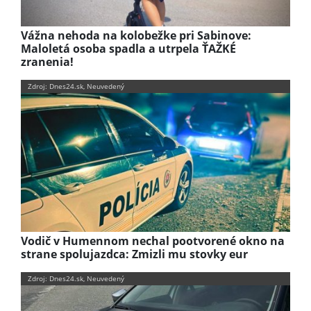
Vážna nehoda na kolobežke pri Sabinove:
Maloletá osoba spadla a utrpela ŤAŽKÉ
zranenia!
Zdroj: Dnes24.sk, Neuvedený
Vodič v Humennom nechal pootvorené okno na
strane spolujazdca: Zmizli mu stovky eur
Zdroj: Dnes24.sk, Neuvedený