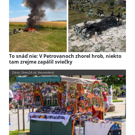
To snáď nie: V Petrovanoch zhorel hrob, niekto
tam zrejme zapálil sviečky
Zdroj: Dnes24.sk, Neuvedený