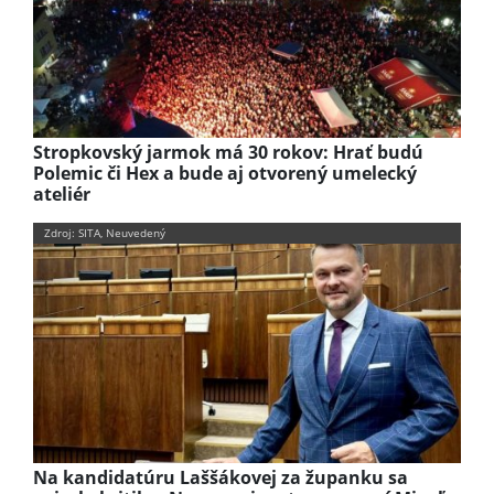
Stropkovský jarmok má 30 rokov: Hrať budú
Polemic či Hex a bude aj otvorený umelecký
ateliér
Zdroj: SITA, Neuvedený
Na kandidatúru Laššákovej za županku sa