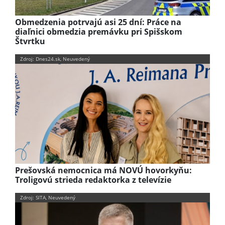
Obmedzenia potrvajú asi 25 dní: Práce na
diaľnici obmedzia premávku pri Spišskom
Štvrtku
Zdroj: Dnes24.sk, Neuvedený
Prešovská nemocnica má NOVÚ hovorkyňu:
Troligovú strieda redaktorka z televízie
Zdroj: SITA, Neuvedený