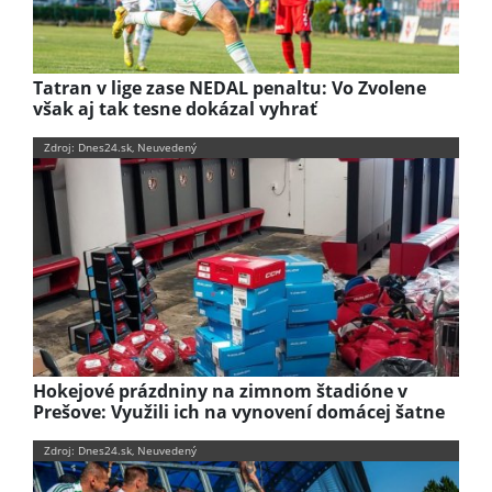
Tatran v lige zase NEDAL penaltu: Vo Zvolene
však aj tak tesne dokázal vyhrať
Zdroj: Dnes24.sk, Neuvedený
Hokejové prázdniny na zimnom štadióne v
Prešove: Využili ich na vynovení domácej šatne
Zdroj: Dnes24.sk, Neuvedený