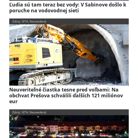
Ľudia sú tam teraz bez vody: V Sabinove došlo k
poruche na vodovodnej sieti
Zdroj: SITA, Neuvedený
Neuveriteľné čiastka tesne pred voľbami: Na
obchvat Prešova schválili ďalších 121 miliónov
eur
Zdroj: SITA, Neuvedený