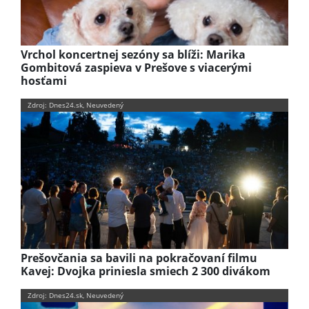
Vrchol koncertnej sezóny sa blíži: Marika
Gombitová zaspieva v Prešove s viacerými
hosťami
Zdroj: Dnes24.sk, Neuvedený
Prešovčania sa bavili na pokračovaní filmu
Kavej: Dvojka priniesla smiech 2 300 divákom
Zdroj: Dnes24.sk, Neuvedený