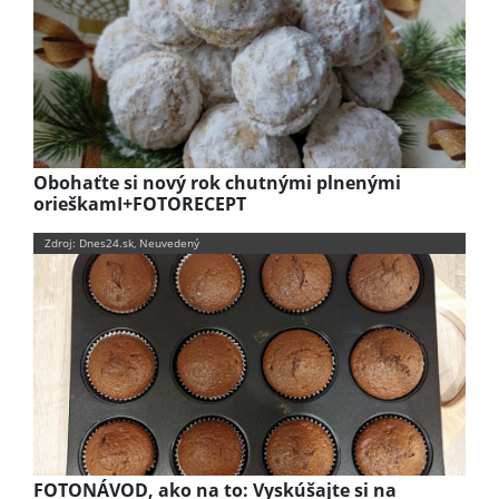
Obohaťte si nový rok chutnými plnenými
orieškamI+FOTORECEPT
Zdroj: Dnes24.sk, Neuvedený
FOTONÁVOD, ako na to: Vyskúšajte si na