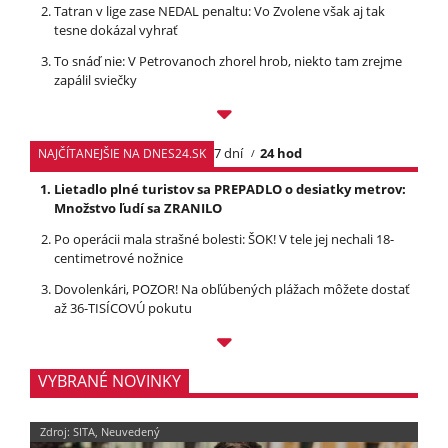
Tatran v lige zase NEDAL penaltu: Vo Zvolene však aj tak
tesne dokázal vyhrať
To snáď nie: V Petrovanoch zhorel hrob, niekto tam zrejme
zapálil sviečky
7 dní
24 hod
NAJČÍTANEJŠIE NA DNES24.SK
Lietadlo plné turistov sa PREPADLO o desiatky metrov:
Množstvo ľudí sa ZRANILO
Po operácii mala strašné bolesti: ŠOK! V tele jej nechali 18-
centimetrové nožnice
Dovolenkári, POZOR! Na obľúbených plážach môžete dostať
až 36-TISÍCOVÚ pokutu
VYBRANÉ NOVINKY
Zdroj: SITA, Neuvedený