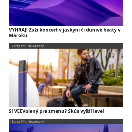
VYHRAJ! Zaži koncert v jaskyni či dunivé beaty v
Maroku
Zdroj: PMI, Neuvedený
Si VEEVolený pre zmenu? Skús vyšší level
Zdroj: PMI, Neuvedený