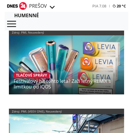
PREŠOV
PIA 7.08
20 °C
HUMENNÉ
Zdroj: PMI, Neuvedený
TLAČOVÉ SPRÁVY
Festivalový hit tohto leta? Zaži letný REMIX s
limitkou od IQOS
Zdroj: PMI, (VEEV ONE), Neuvedený