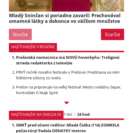
Mladý Sninčan si poriadne zavaril: Prechovával
omamné látky a dokonca vo väčšom množstve
Novšie
Staršie
NAJČÍTANEJŠIE V REGIÓNE
Prešovská nemocnica má NOVÚ hovorkyňu: Troligovú
strieda redaktorka z televízie
PRVÝ ročník nového festivalu v Prešove: Predstavia sa nám
folklórne súbory zo sveta
Prešov sa pripravuje na veľký festival: Mesto ovládnu Separ,
Kontrafakt či Majk Spirit
7 dní
24 hod
NAJČÍTANEJŠIE NA DNES24.SK
SMRŤ pred očami rodičov: Mladá Češka (†14) ZOMRELA
počas túry! Padala DESIATKY metrov