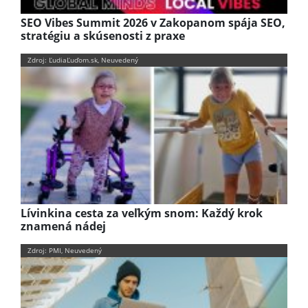
SEO Vibes Summit 2026 v Zakopanom spája SEO,
stratégiu a skúsenosti z praxe
Zdroj: ĽudiaĽuďom.sk, Neuvedený
Lívinkina cesta za veľkým snom: Každý krok
znamená nádej
Zdroj: PMI, Neuvedený