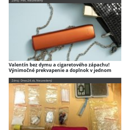
Zdroj: PMI, Neuvedený
Valentín bez dymu a cigaretového zápachu!
Výnimočné prekvapenie a doplnok v jednom
Zdroj: Dnes24.sk, Neuvedený