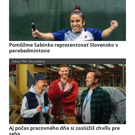
Pomôžme Sabinke reprezentovať Slovensko v
parabedmintone
Zdroj: PMI, Neuvedený
Aj počas pracovného dňa si zaslúžiš chvíľu pre
seba