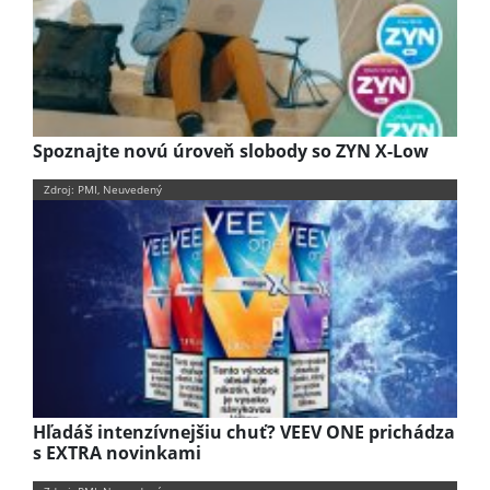
Spoznajte novú úroveň slobody so ZYN X-Low
Zdroj: PMI, Neuvedený
Hľadáš intenzívnejšiu chuť? VEEV ONE prichádza
s EXTRA novinkami