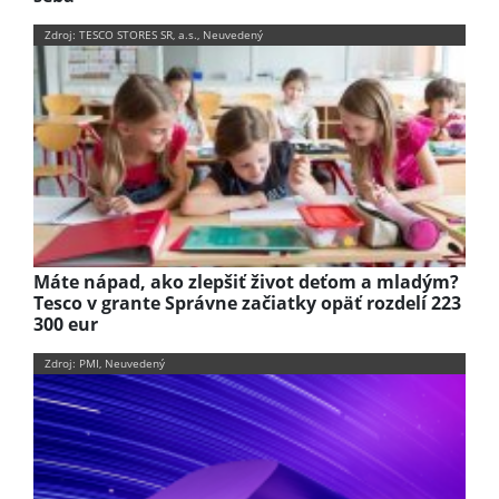
Zdroj: TESCO STORES SR, a.s., Neuvedený
Máte nápad, ako zlepšiť život deťom a mladým?
Tesco v grante Správne začiatky opäť rozdelí 223
300 eur
Zdroj: PMI, Neuvedený