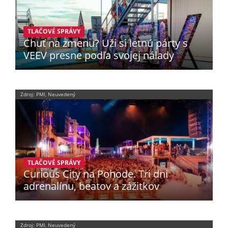
TLAČOVÉ SPRÁVY
Chuť na zmenu? Uži si letnú párty s
VEEV presne podľa svojej nálady
Zdroj: PMI, Neuvedený
TLAČOVÉ SPRÁVY
Curious City na Pohode. Tri dni
adrenalínu, beatov a zážitkov
Zdroj: PMI, Neuvedený