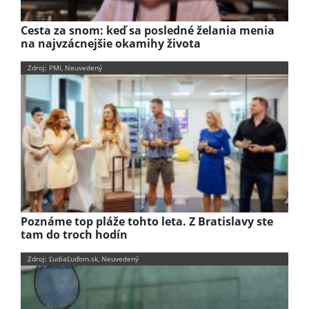
Cesta za snom: keď sa posledné želania menia
na najvzácnejšie okamihy života
Zdroj: PMI, Neuvedený
Poznáme top pláže tohto leta. Z Bratislavy ste
tam do troch hodín
Zdroj: ĽudiaĽuďom.sk, Neuvedený