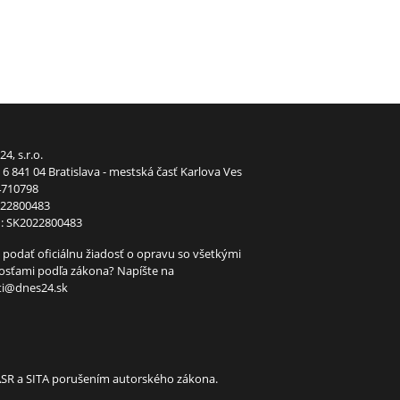
24, s.r.o.
6 841 04 Bratislava - mestská časť Karlova Ves
4710798
022800483
: SK2022800483
 podať oficiálnu žiadosť o opravu so všetkými
tosťami podľa zákona? Napíšte na
ti@dnes24.sk
TASR a SITA porušením autorského zákona.