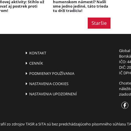
ovej aktivity: Stihlo už
humenskom námestí? Našli
ovať aj postrek proti
sme jedno jediné, táto trieda
rom!
tu drží tradíciu!
Staršie
Global 
KONTAKT
Borská 
IČO: 4
CENNÍK
DIČ: 2
IČ DPH
PODMIENKY POUŽÍVANIA
Chcete
NASTAVENIA COOKIES
náleži
NASTAVENIA UPOZORNENÍ
ziados
ografií zo zdrojov TASR a SITA sú bez predchádzajúceho písomného súhlasu 