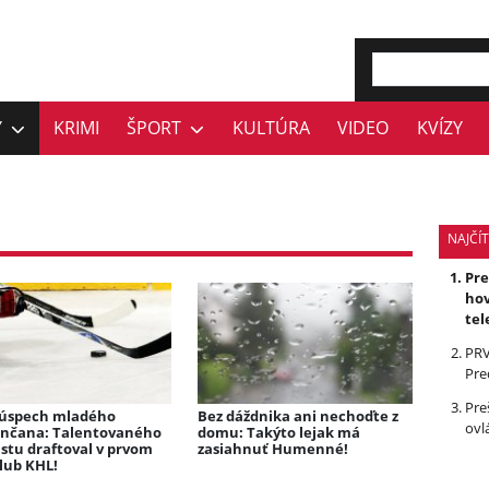
Y
KRIMI
ŠPORT
KULTÚRA
VIDEO
KVÍZY
NAJČÍT
Pr
hov
tel
PRV
Pre
Pre
 úspech mladého
Bez dáždnika ani nechoďte z
ovl
čana: Talentovaného
domu: Takýto lejak má
stu draftoval v prvom
zasiahnuť Humenné!
lub KHL!