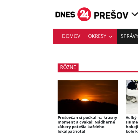
DOMOV
OKRESY
SPRÁV
RÔZNE
Prešovčan si počkal na krásny
Veľký
moment a cvakal: Nádherné
Humen
zábery potešia každého
hokeji
lokálpatriota!
kole k