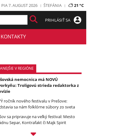
PIA 7. AUGUST 2026
ŠTEFÁNIA
21 °C
PRIHLÁSIŤ SA
KONTAKTY
ANEJŠIE V REGIÓNE
ešovská nemocnica má NOVÚ
orkyňu: Troligovú strieda redaktorka z
evízie
Ý ročník nového festivalu v Prešove:
dstavia sa nám folklórne súbory zo sveta
šov sa pripravuje na veľký festival: Mesto
ádnu Separ, Kontrafakt či Majk Spirit