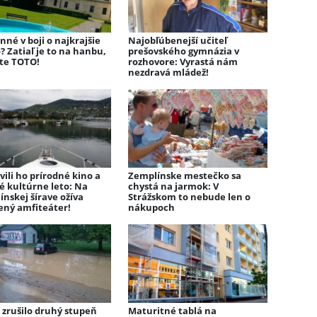
né v boji o najkrajšie
Najobľúbenejší učiteľ
 Zatiaľ je to na hanbu,
prešovského gymnázia v
jte TOTO!
rozhovore: Vyrastá nám
nezdravá mládež!
vili ho prírodné kino a
Zemplínske mestečko sa
é kultúrne leto: Na
chystá na jarmok: V
nskej šírave ožíva
Strážskom to nebude len o
ený amfiteáter!
nákupoch
 zrušilo druhý stupeň
Maturitné tablá na