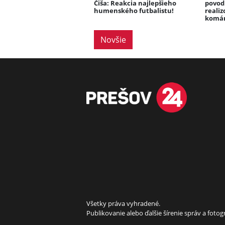
Čiša: Reakcia najlepšieho
povodň
humenského futbalistu!
realiz
komá
Novšie
Všetky práva vyhradené.
Publikovanie alebo ďalšie šírenie správ a fot