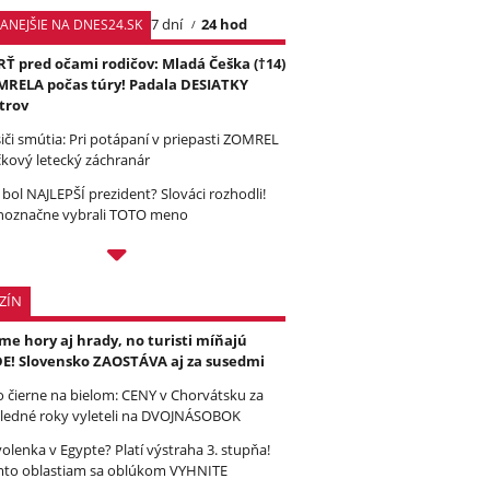
7 dní
24 hod
TANEJŠIE NA DNES24.SK
Ť pred očami rodičov: Mladá Češka (†14)
RELA počas túry! Padala DESIATKY
trov
iči smútia: Pri potápaní v priepasti ZOMREL
čkový letecký záchranár
 bol NAJLEPŠÍ prezident? Slováci rozhodli!
noznačne vybrali TOTO meno
ZÍN
e hory aj hrady, no turisti míňajú
E! Slovensko ZAOSTÁVA aj za susedmi
to čierne na bielom: CENY v Chorvátsku za
ledné roky vyleteli na DVOJNÁSOBOK
olenka v Egypte? Platí výstraha 3. stupňa!
to oblastiam sa oblúkom VYHNITE