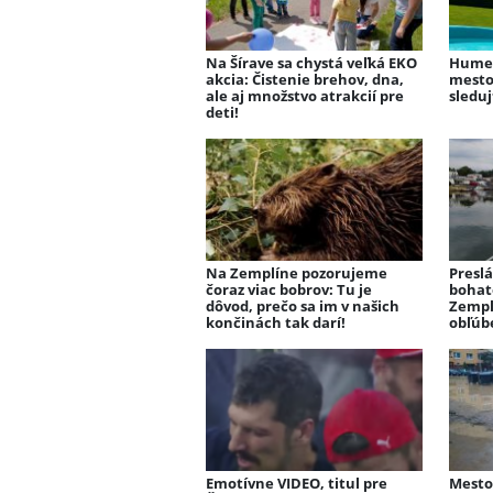
Na Šírave sa chystá veľká EKO
Humen
akcia: Čistenie brehov, dna,
mesto?
ale aj množstvo atrakcií pre
sledu
deti!
Na Zemplíne pozorujeme
Preslá
čoraz viac bobrov: Tu je
bohat
dôvod, prečo sa im v našich
Zemplí
končinách tak darí!
obľúb
Emotívne VIDEO, titul pre
Mesto