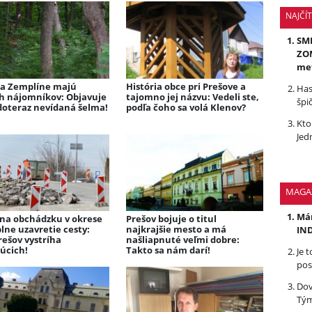
NAJČÍ
SMR
ZOM
me
na Zemplíne majú
História obce pri Prešove a
Has
h nájomníkov: Objavuje
tajomno jej názvu: Vedeli ste,
špi
 doteraz nevídaná šelma!
podľa čoho sa volá Klenov?
Kto
Jed
MAGA
Mám
 na obchádzku v okrese
Prešov bojuje o titul
lne uzavretie cesty:
najkrajšie mesto a má
IND
rešov vystríha
našliapnuté veľmi dobre:
úcich!
Takto sa nám darí!
Je 
pos
Dov
Tým