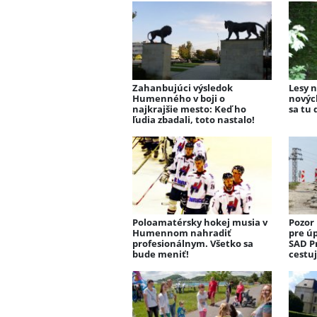
Zahanbujúci výsledok
Lesy 
Humenného v boji o
novýc
najkrajšie mesto: Keď ho
sa tu
ľudia zbadali, toto nastalo!
Poloamatérsky hokej musia v
Pozor
Humennom nahradiť
pre úp
profesionálnym. Všetko sa
SAD P
bude meniť!
cestuj