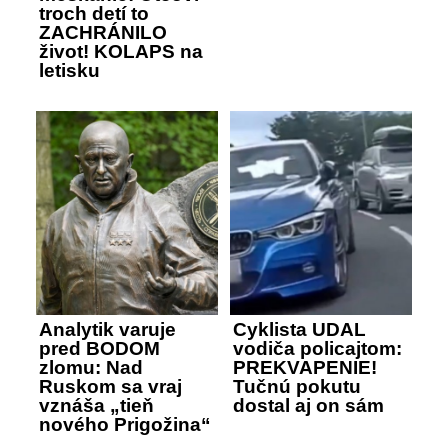
troch detí to
ZACHRÁNILO
život! KOLAPS na
letisku
Analytik varuje
Cyklista UDAL
pred BODOM
vodiča policajtom:
zlomu: Nad
PREKVAPENIE!
Ruskom sa vraj
Tučnú pokutu
vznáša „tieň
dostal aj on sám
nového Prigožina“