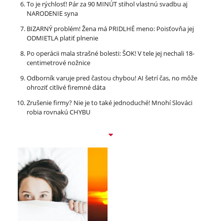
To je rýchlosť! Pár za 90 MINÚT stihol vlastnú svadbu aj
NARODENIE syna
BIZARNÝ problém! Žena má PRIDLHÉ meno: Poisťovňa jej
ODMIETLA platiť plnenie
Po operácii mala strašné bolesti: ŠOK! V tele jej nechali 18-
centimetrové nožnice
Odborník varuje pred častou chybou! AI šetrí čas, no môže
ohroziť citlivé firemné dáta
Zrušenie firmy? Nie je to také jednoduché! Mnohí Slováci
robia rovnakú CHYBU