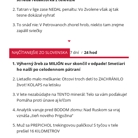
Tatran v lige zase NEDAL penaltu: Vo Zvolene však aj tak
tesne dokázal vyhrať
To snáď nie: V Petrovanoch zhorel hrob, niekto tam zrejme
zapálil sviečky
NAJČÍTANEJŠIE ZO SLOVENSKA
7 dní
24 hod
Výherný žreb za MILIÓN eur skončil v odpade! Smetiari
ho našli po celodennom pátraní
Lietadlo malo meškanie: Otcovi troch detí to ZACHRÁNILO
život! KOLAPS na letisku
V lete nezabúdajte na TENTO minerál: Telo sa vám poďakuje!
Pomáha proti únave aj kŕčom
Analytik varuje pred BODOM zlomu: Nad Ruskom sa vraj
vznáša „tieň nového Prigožina“
Muž sa PREPICHOL trekingovou paličkou! S tyčou v tele
prešiel 16 KILOMETROV