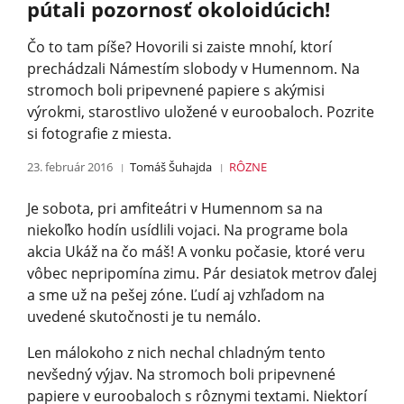
pútali pozornosť okoloidúcich!
Čo to tam píše? Hovorili si zaiste mnohí, ktorí
prechádzali Námestím slobody v Humennom. Na
stromoch boli pripevnené papiere s akýmisi
výrokmi, starostlivo uložené v euroobaloch. Pozrite
si fotografie z miesta.
23. február 2016
Tomáš Šuhajda
RÔZNE
Je sobota, pri amfiteátri v Humennom sa na
niekoľko hodín usídlili vojaci. Na programe bola
akcia Ukáž na čo máš! A vonku počasie, ktoré veru
vôbec nepripomína zimu. Pár desiatok metrov ďalej
a sme už na pešej zóne. Ľudí aj vzhľadom na
uvedené skutočnosti je tu nemálo.
Len málokoho z nich nechal chladným tento
nevšedný výjav. Na stromoch boli pripevnené
papiere v euroobaloch s rôznymi textami. Niektorí