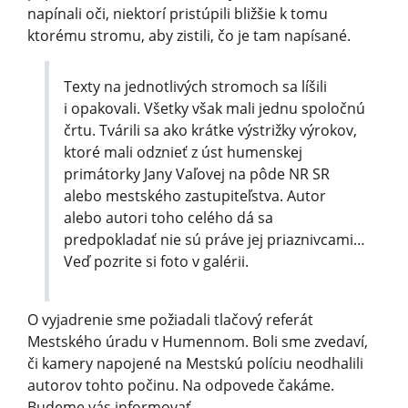
napínali oči, niektorí pristúpili bližšie k tomu
ktorému stromu, aby zistili, čo je tam napísané.
Texty na jednotlivých stromoch sa líšili
i opakovali. Všetky však mali jednu spoločnú
črtu. Tvárili sa ako krátke výstrižky výrokov,
ktoré mali odznieť z úst humenskej
primátorky Jany Vaľovej na pôde NR SR
alebo mestského zastupiteľstva. Autor
alebo autori toho celého dá sa
predpokladať nie sú práve jej priaznivcami…
Veď pozrite si foto v galérii.
O vyjadrenie sme požiadali tlačový referát
Mestského úradu v Humennom. Boli sme zvedaví,
či kamery napojené na Mestskú políciu neodhalili
autorov tohto počinu. Na odpovede čakáme.
Budeme vás informovať.