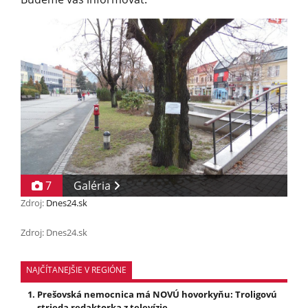
7
Galéria
Zdroj:
Dnes24.sk
Zdroj: Dnes24.sk
NAJČÍTANEJŠIE V REGIÓNE
Prešovská nemocnica má NOVÚ hovorkyňu: Troligovú
strieda redaktorka z televízie