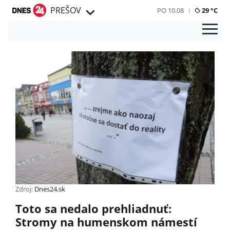
PREŠOV
PO 10.08
29 °C
Zdroj:
Dnes24.sk
Toto sa nedalo prehliadnuť:
Stromy na humenskom námestí