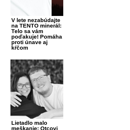
V lete nezabúdajte
na TENTO minerál:
Telo sa vám
poďakuje! Pomáha
proti únave aj
kŕčom
Lietadlo malo
meškanie: Otcovi