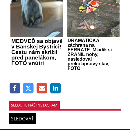
MEDVEĎ sa objavil
DRAMATICKÁ
záchrana na
v Banskej Bystrici!
FERRATE: Mladík si
Cestu nám skrížil
ZRANIL nohy,
pred panelákom,
nasledoval
FOTO vnútri
prekolapsový stav,
FOTO
SLEDUJTE NÁŠ INSTAGRAM
SLEDOVAŤ