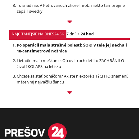
To snáď nie: V Petrovanoch zhorel hrob, niekto tam zrejme
zapálil sviečky
7 dní
24 hod
NAJČÍTANEJŠIE NA DNES24.SK
Po operácii mala strašné bolesti: ŠOK! V tele jej nechali
18-centimetrové nožnice
Lietadlo malo meškanie: Otcovi troch detí to ZACHRÁNILO
život! KOLAPS na letisku
Chcete sa stať boháčom? Ak ste niektoré z TÝCHTO znamení,
máte vraj najväčšiu šancu