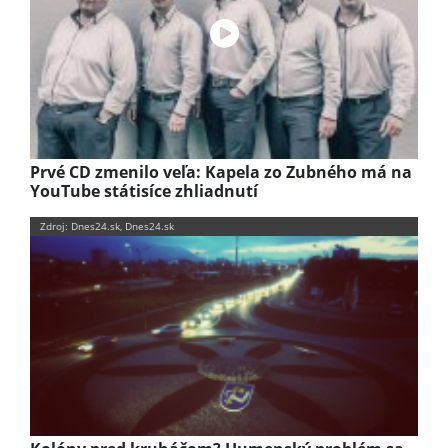
Prvé CD zmenilo veľa: Kapela zo Zubného má na
YouTube státisíce zhliadnutí
Zdroj: Dnes24.sk, Dnes24.sk