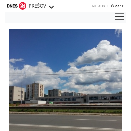
PREŠOV
NE 9.08
27 °C