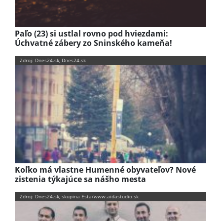
Paľo (23) si ustlal rovno pod hviezdami:
Úchvatné zábery zo Sninského kameňa!
Zdroj: Dnes24.sk, Dnes24.sk
Koľko má vlastne Humenné obyvateľov? Nové
zistenia týkajúce sa nášho mesta
Zdroj: Dnes24.sk, skupina Esta/www.aidastudio.sk