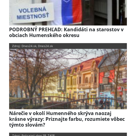
PODROBNÝ PREHĽAD: Kandidáti na starostov v
obciach Humenského okresu
Zdroj: Dnes24.sk, Dnes24.sk
Nárečie v okolí Humenného skrýva naozaj
krásne výrazy: Priznajte farbu, rozumiete vôbec
týmto slovám?
Zdroj: Policajný zbor SR, TASR