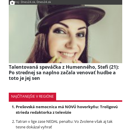
Zdroj: Dnes24.sk, Dnes24.sk
Talentovaná speváčka z Humenného, Stefi (21):
Po strednej sa naplno začala venovať hudbe a
toto je jej sen
NAJČÍTANEJŠIE V REGIÓNE
Prešovská nemocnica má NOVÚ hovorkyňu: Troligovú
strieda redaktorka z televízie
Tatran v lige zase NEDAL penaltu: Vo Zvolene však aj tak
tesne dokázal vyhrať