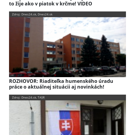
to žije ako v piatok v krčme! VIDEO
Zdroj: Dnes24.sk, Dnes24.sk
ROZHOVOR: Riaditeľka humenského úradu
práce o aktuálnej situácii aj novinkách!
Zdroj: Dnes24.sk, TASR