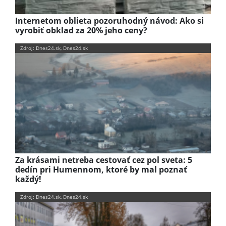
Internetom oblieta pozoruhodný návod: Ako si
vyrobiť obklad za 20% jeho ceny?
Zdroj: Dnes24.sk, Dnes24.sk
Za krásami netreba cestovať cez pol sveta: 5
dedín pri Humennom, ktoré by mal poznať
každý!
Zdroj: Dnes24.sk, Dnes24.sk