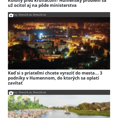
Kolóny pred kruháčom? Humenský problém sa
už ocitol aj na pôde ministerstva
Zdroj: Dnes24.sk, Dnes24.sk
Keď si s priateľmi chcete vyraziť do mesta... 3
podniky v Humennom, do ktorých sa oplatí
zavítať
Zdroj: Dnes24.sk, Dnes24.sk