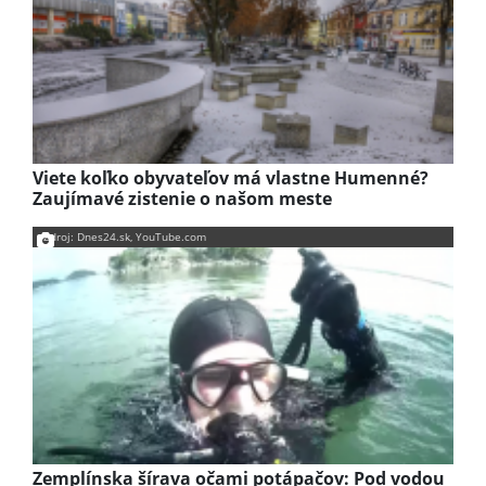
Viete koľko obyvateľov má vlastne Humenné?
Zaujímavé zistenie o našom meste
Zdroj: Dnes24.sk, YouTube.com
Zemplínska šírava očami potápačov: Pod vodou