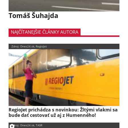
Tomáš Šuhajda
NAJČÍTANEJŠIE ČLÁNKY AUTORA
Zdroj: Dnes24.sk, RegioJet
RegioJet prichádza s novinkou: Žltými vlakmi sa
bude dať cestovať už aj z Humenného!
Zdroj: Dnes24.sk, TASR