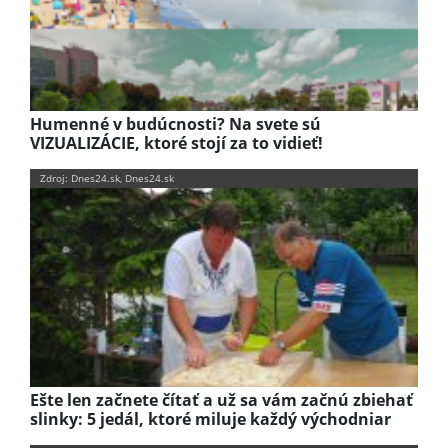
Humenné v budúcnosti? Na svete sú
VIZUALIZÁCIE, ktoré stojí za to vidieť!
Zdroj: Dnes24.sk, Dnes24.sk
Ešte len začnete čítať a už sa vám začnú zbiehať
slinky: 5 jedál, ktoré miluje každý východniar