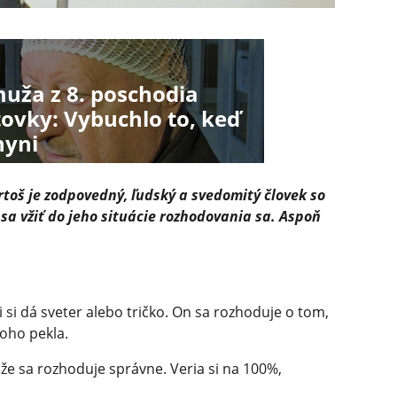
uža z 8. poschodia
ovky: Vybuchlo to, keď
hyni
rtoš je zodpovedný, ľudský a svedomitý človek so
a vžiť do jeho situácie rozhodovania sa. Aspoň
 si dá sveter alebo tričko. On sa rozhoduje o tom,
toho pekla.
 že sa rozhoduje správne. Veria si na 100%,