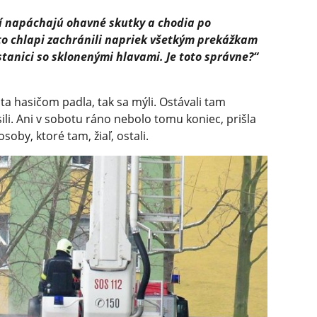
orí napáchajú ohavné skutky a chodia po
íto chlapi zachránili napriek všetkým prekážkam
stanici so sklonenými hlavami. Je toto správne?“
hta hasičom padla, tak sa mýli. Ostávali tam
sili. Ani v sobotu ráno nebolo tomu koniec, prišla
osoby, ktoré tam, žiaľ, ostali.