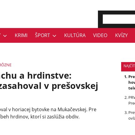
Y
KRIMI
ŠPORT
KULTÚRA
VIDEO
KVÍZY
RÔZNE
NAJČÍT
achu a hrdinstve:
Pr
zasahoval v prešovskej
hov
tel
PRV
Pre
oval v horiacej bytovke na Mukačevskej. Pre
Pre
beh hrdinov, ktorí si zaslúžia obdiv.
ovl