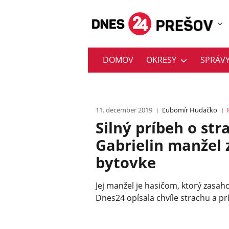
DOMOV
OKRESY
SPRÁV
11. december 2019
Ľubomír Hudačko
Silný príbeh o str
Gabrielin manžel 
bytovke
Jej manžel je hasičom, ktorý zasah
Dnes24 opísala chvíle strachu a prí