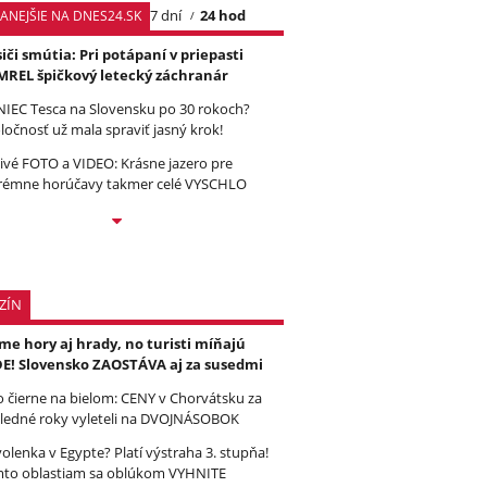
7 dní
24 hod
TANEJŠIE NA DNES24.SK
iči smútia: Pri potápaní v priepasti
REL špičkový letecký záchranár
IEC Tesca na Slovensku po 30 rokoch?
ločnosť už mala spraviť jasný krok!
ivé FOTO a VIDEO: Krásne jazero pre
rémne horúčavy takmer celé VYSCHLO
ZÍN
e hory aj hrady, no turisti míňajú
E! Slovensko ZAOSTÁVA aj za susedmi
to čierne na bielom: CENY v Chorvátsku za
ledné roky vyleteli na DVOJNÁSOBOK
olenka v Egypte? Platí výstraha 3. stupňa!
to oblastiam sa oblúkom VYHNITE