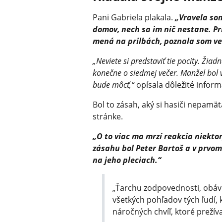
Pani Gabriela plakala.
„Vravela som
domov, nech sa im nič nestane. P
mená na prilbách, poznala som veľ
„Neviete si predstaviť tie pocity. Žiad
konečne o siedmej večer. Manžel bol v
bude môcť,“
opísala dôležité inform
Bol to zásah, aký si hasiči nepamäta
stránke.
„O to viac ma mrzí reakcia niektor
zásahu bol Peter Bartoš a v prvo
na jeho pleciach.“
„Ťarchu zodpovednosti, obáv a
všetkých pohľadov tých ľudí, 
náročných chvíľ, ktoré prežíval