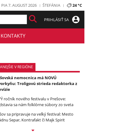
PIA 7. AUGUST 2026
ŠTEFÁNIA
24 °C
PRIHLÁSIŤ SA
KONTAKTY
ANEJŠIE V REGIÓNE
ešovská nemocnica má NOVÚ
orkyňu: Troligovú strieda redaktorka z
evízie
Ý ročník nového festivalu v Prešove:
dstavia sa nám folklórne súbory zo sveta
šov sa pripravuje na veľký festival: Mesto
ádnu Separ, Kontrafakt či Majk Spirit