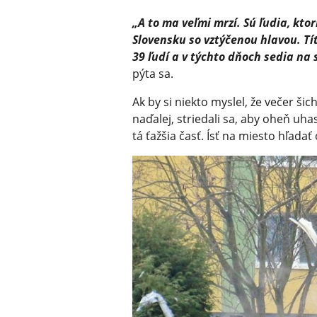
„A to ma veľmi mrzí. Sú ľudia, kt
Slovensku so vztýčenou hlavou. T
39 ľudí a v týchto dňoch sedia na 
pýta sa.
Ak by si niekto myslel, že večer šic
naďalej, striedali sa, aby oheň uha
tá ťažšia časť. Ísť na miesto hľadať 