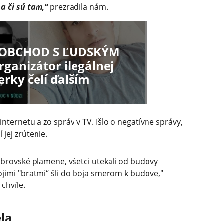
a či sú tam,“
prezradila nám.
OBCHOD S ĽUDSKÝM
ganizátor ilegálnej
erky čelí ďalším
 internetu a zo správ v TV. Išlo o negatívne správy,
 jej zrútenie.
obrovské plamene, všetci utekali od budovy
ojimi "bratmi“ šli do boja smerom k budove,"
chvíle.
la