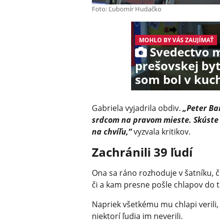
Foto: Ľubomír Hudačko
MOHLO BY VÁS ZAUJÍMAŤ
Svedectvo m
prešovskej byt
som bol v kuc
Gabriela vyjadrila obdiv.
„Peter Ba
srdcom na pravom mieste. Skúste s
na chvíľu,“
vyzvala kritikov.
Zachránili 39 ľudí
Ona sa ráno rozhoduje v šatníku, či
či a kam presne pošle chlapov do 
Napriek všetkému mu chlapi verili,
niektorí ľudia im neverili.