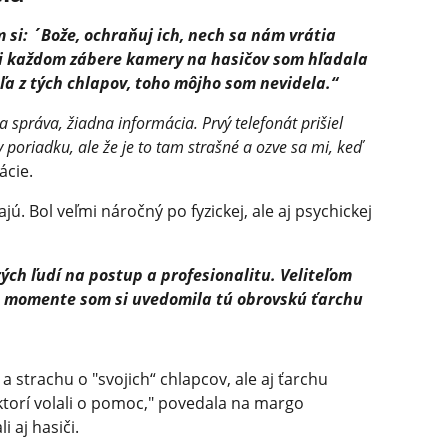
 si: ´Bože, ochraňuj ich, nech sa nám vrátia
ri každom zábere kamery na hasičov som hľadala
a z tých chlapov, toho môjho som nevidela.“
na správa, žiadna informácia. Prvý telefonát prišiel
 poriadku, ale že je to tam strašné a ozve sa mi, keď
ácie.
jú. Bol veľmi náročný po fyzickej, ale aj psychickej
ých ľudí na postup a profesionalitu. Veliteľom
m momente som si uvedomila tú obrovskú ťarchu
 strachu o "svojich“ chlapcov, ale aj ťarchu
ktorí volali o pomoc," povedala na margo
i aj hasiči.