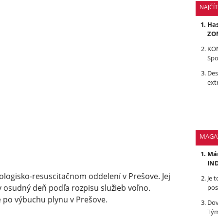
NAJČÍ
Has
ZOM
KON
Spo
Des
ext
MAGA
Mám
IND
iologisko-resuscitačnom oddelení v Prešove. Jej
Je 
v osudný deň podľa rozpisu služieb voľno.
pos
 po výbuchu plynu v Prešove.
Dov
Tým