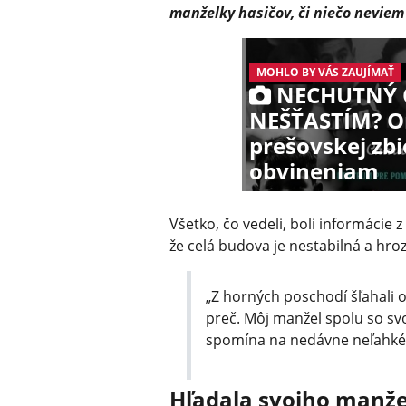
manželky hasičov, či niečo neviem 
MOHLO BY VÁS ZAUJÍMAŤ
NECHUTNÝ 
NEŠŤASTÍM? Or
prešovskej zbi
obvineniam
Všetko, čo vedeli, boli informácie z
že celá budova je nestabilná a hrozí
„Z horných poschodí šľahali 
preč. Môj manžel spolu so sv
spomína na nedávne neľahké 
Hľadala svojho manže