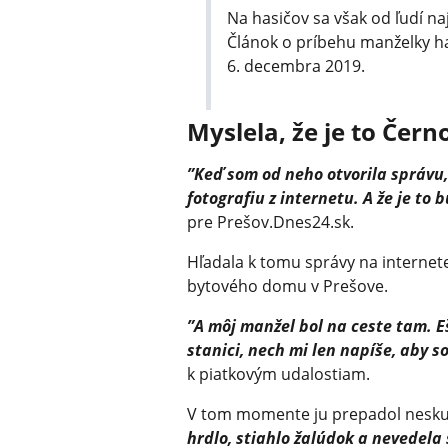
Na hasičov sa však od ľudí naj
Článok o príbehu manželky has
6. decembra 2019.
Myslela, že je to Čern
”Keď som od neho otvorila správu, 
fotografiu z internetu. A že je to 
pre Prešov.Dnes24.sk.
Hľadala k tomu správy na internet
bytového domu v Prešove.
”A môj manžel bol na ceste tam. 
stanici, nech mi len napíše, aby s
k piatkovým udalostiam.
V tom momente ju prepadol neskut
hrdlo, stiahlo žalúdok a nevedela 