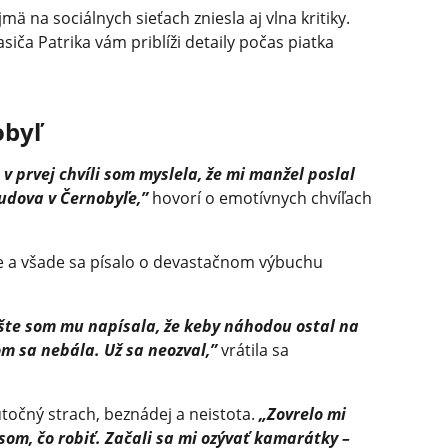
mä na sociálnych sieťach zniesla aj vlna kritiky.
iča Patrika vám priblíži detaily počas piatka
obyľ
v prvej chvíli som myslela, že mi manžel poslal
budova v Černobyľe,”
hovorí o emotívnych chvíľach
e a všade sa písalo o devastačnom výbuchu
Ešte som mu napísala, že keby náhodou ostal na
om sa nebála. Už sa neozval,”
vrátila sa
očný strach, beznádej a neistota.
„Zovrelo mi
som, čo robiť. Začali sa mi ozývať kamarátky –