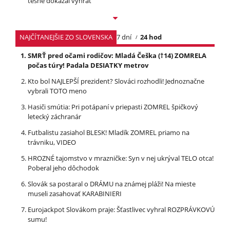
tesne dokázal vyhrať
NAJČÍTANEJŠIE ZO SLOVENSKA
7 dní
24 hod
SMRŤ pred očami rodičov: Mladá Češka (†14) ZOMRELA
počas túry! Padala DESIATKY metrov
Kto bol NAJLEPŠÍ prezident? Slováci rozhodli! Jednoznačne
vybrali TOTO meno
Hasiči smútia: Pri potápaní v priepasti ZOMREL špičkový
letecký záchranár
Futbalistu zasiahol BLESK! Mladík ZOMREL priamo na
trávniku, VIDEO
HROZNÉ tajomstvo v mrazničke: Syn v nej ukrýval TELO otca!
Poberal jeho dôchodok
Slovák sa postaral o DRÁMU na známej pláži! Na mieste
museli zasahovať KARABINIERI
Eurojackpot Slovákom praje: Šťastlivec vyhral ROZPRÁVKOVÚ
sumu!