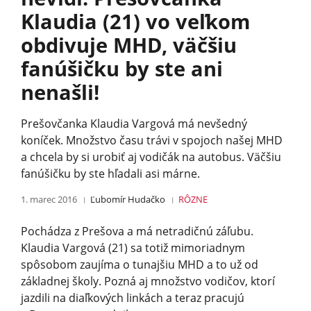
Klaudia (21) vo veľkom
obdivuje MHD, väčšiu
fanúšičku by ste ani
nenašli!
Prešovčanka Klaudia Vargová má nevšedný
koníček. Množstvo času trávi v spojoch našej MHD
a chcela by si urobiť aj vodičák na autobus. Väčšiu
fanúšičku by ste hľadali asi márne.
1. marec 2016
Ľubomír Hudačko
RÔZNE
Pochádza z Prešova a má netradičnú záľubu.
Klaudia Vargová (21) sa totiž mimoriadnym
spôsobom zaujíma o tunajšiu MHD a to už od
základnej školy. Pozná aj množstvo vodičov, ktorí
jazdili na diaľkových linkách a teraz pracujú