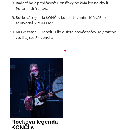
Radosť bola predčasná: Horúčavy poľavia len na chvíľu!
Potom udrú znova
Rocková legenda KONČÍ s koncertovaním! Má vážne
zdravotné PROBLÉMY
MEGA záťah Europolu: Išlo o siete prevádzačov! Migrantov
vozili aj cez Slovensko
Rocková legenda
KONČÍ s