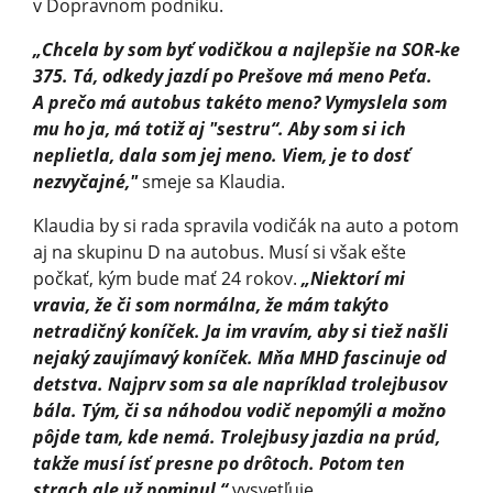
v Dopravnom podniku.
„Chcela by som byť vodičkou a najlepšie na SOR-ke
375. Tá, odkedy jazdí po Prešove má meno Peťa.
A prečo má autobus takéto meno? Vymyslela som
mu ho ja, má totiž aj "sestru“. Aby som si ich
neplietla, dala som jej meno. Viem, je to dosť
nezvyčajné,"
smeje sa Klaudia.
Klaudia by si rada spravila vodičák na auto a potom
aj na skupinu D na autobus. Musí si však ešte
počkať, kým bude mať 24 rokov.
„Niektorí mi
vravia, že či som normálna, že mám takýto
netradičný koníček. Ja im vravím, aby si tiež našli
nejaký zaujímavý koníček. Mňa MHD fascinuje od
detstva. Najprv som sa ale napríklad trolejbusov
bála. Tým, či sa náhodou vodič nepomýli a možno
pôjde tam, kde nemá. Trolejbusy jazdia na prúd,
takže musí ísť presne po drôtoch. Potom ten
strach ale už pominul,“
vysvetľuje.