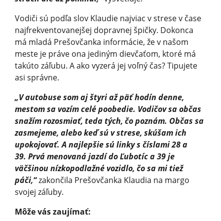
Vodiči sú podľa slov Klaudie najviac v strese v čase
najfrekventova­nejšej dopravnej špičky. Dokonca
má mladá Prešovčanka informácie, že v našom
meste je práve ona jediným dievčaťom, ktoré má
takúto záľubu. A ako vyzerá jej voľný čas? Tipujete
asi správne.
„V autobuse som aj štyri až päť hodín denne,
mestom sa vozím celé poobedie. Vodičov sa občas
snažím rozosmiať, teda tých, čo poznám. Občas sa
zasmejeme, alebo keď sú v strese, skúšam ich
upokojovať. A najlepšie sú linky s číslami 28 a
39. Prvá menovaná jazdí do Ľubotíc a 39 je
väčšinou nízkopodlažné vozidlo, čo sa mi tiež
páči,“
zakončila Prešovčanka Klaudia na margo
svojej záľuby.
Môže vás zaujímať: