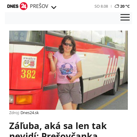
PREŠOV
SO 8.08
20 °C
Zdroj:
Dnes24.sk
Záľuba, aká sa len tak
nevidí: Prešovčanka