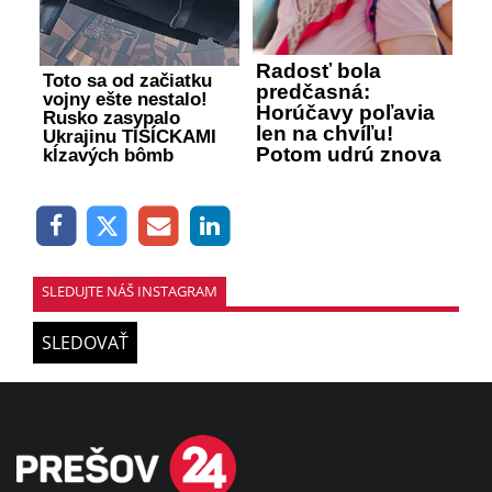
Radosť bola
Toto sa od začiatku
predčasná:
vojny ešte nestalo!
Horúčavy poľavia
Rusko zasypalo
len na chvíľu!
Ukrajinu TISÍCKAMI
Potom udrú znova
kĺzavých bômb
SLEDUJTE NÁŠ INSTAGRAM
SLEDOVAŤ