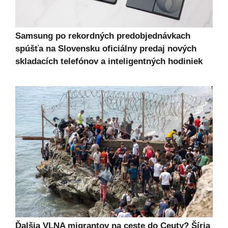
Samsung po rekordných predobjednávkach
spúšťa na Slovensku oficiálny predaj nových
skladacích telefónov a inteligentných hodiniek
Ďalšia VLNA migrantov na ceste do Ceuty? Šíria