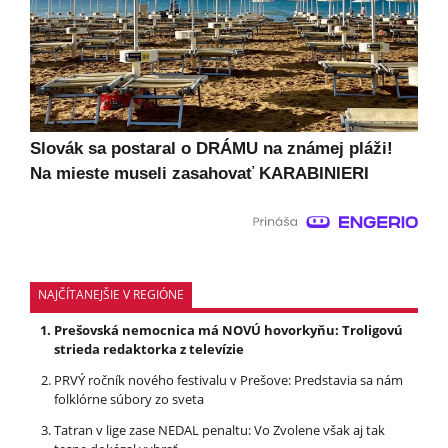
Slovák sa postaral o DRÁMU na známej pláži!
Na mieste museli zasahovať KARABINIERI
NAJČÍTANEJŠIE V REGIÓNE
Prešovská nemocnica má NOVÚ hovorkyňu: Troligovú
strieda redaktorka z televízie
PRVÝ ročník nového festivalu v Prešove: Predstavia sa nám
folklórne súbory zo sveta
Tatran v lige zase NEDAL penaltu: Vo Zvolene však aj tak