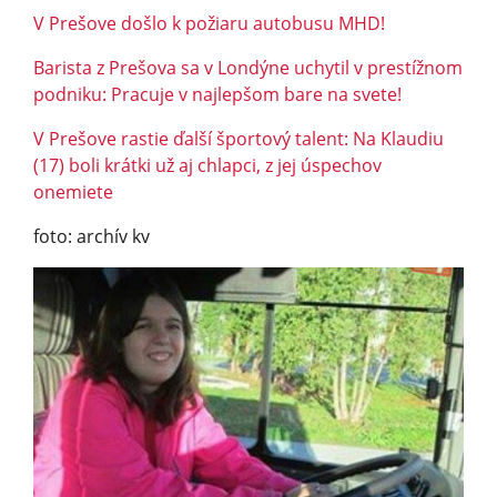
V Prešove došlo k požiaru autobusu MHD!
Barista z Prešova sa v Londýne uchytil v prestížnom
podniku: Pracuje v najlepšom bare na svete!
V Prešove rastie ďalší športový talent: Na Klaudiu
(17) boli krátki už aj chlapci, z jej úspechov
onemiete
foto: archív kv