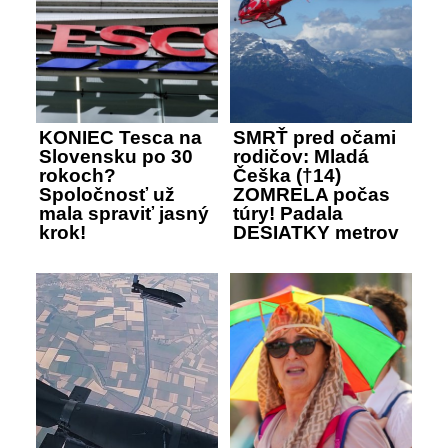
KONIEC Tesca na
SMRŤ pred očami
Slovensku po 30
rodičov: Mladá
rokoch?
Češka (†14)
Spoločnosť už
ZOMRELA počas
mala spraviť jasný
túry! Padala
krok!
DESIATKY metrov