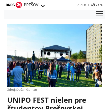
PREŠOV
PIA 7.08
27 °C
Zdroj: Dušan Guman
UNIPO FEST nielen pre
študentov Prešovskej