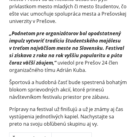
prívlastkom mesto mladých či mesto študentov, čo
ešte viac umocňuje spolupráca mesta a Prešovskej
univerzity v Prešove.
„Podnetom pre organizátorov bol opodstatnený
impulz vytvoriť tradíciu študentského majálesu
v treťom najväčšom meste na Slovensku. Festival
si získava z roka na rok vyššiu popularitu a púta
čoraz väčší záujem,“
uviedol pre Prešov 24 člen
organizačného tímu Adrián Kuba.
Športová a hudobná časť bude spestrená bohatým
blokom sprievodných akcií, ktoré prinesú
návštevníkom festivalu priestor pre zábavu.
Prípravy na festival už finišujú a už je známy aj čas
vystúpenia jednotlivých kapiel. Nachystajte sa
preto na svoju obľúbenú skupinu aj vy.