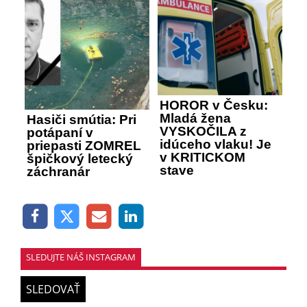
HOROR v Česku:
Mladá žena
Hasiči smútia: Pri
VYSKOČILA z
potápaní v
idúceho vlaku! Je
priepasti ZOMREL
v KRITICKOM
špičkový letecký
stave
záchranár
SLEDUJTE NÁŠ INSTAGRAM
SLEDOVAŤ