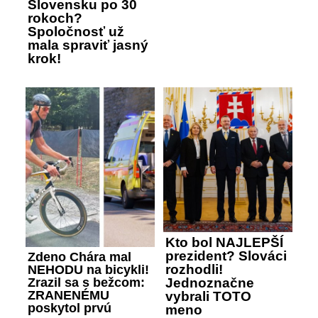
Slovensku po 30
rokoch?
Spoločnosť už
mala spraviť jasný
krok!
Kto bol NAJLEPŠÍ
prezident? Slováci
Zdeno Chára mal
rozhodli!
NEHODU na bicykli!
Zrazil sa s bežcom:
Jednoznačne
ZRANENÉMU
vybrali TOTO
poskytol prvú
meno