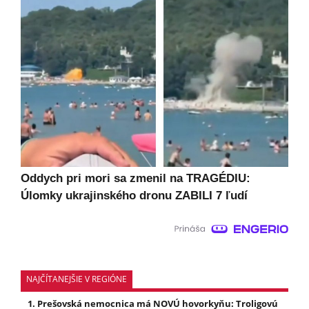
Oddych pri mori sa zmenil na TRAGÉDIU:
Úlomky ukrajinského dronu ZABILI 7 ľudí
NAJČÍTANEJŠIE V REGIÓNE
Prešovská nemocnica má NOVÚ hovorkyňu: Troligovú