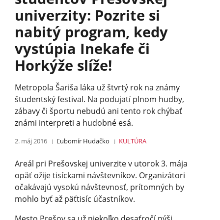
univerzity: Pozrite si
nabitý program, kedy
vystúpia Inekafe či
Horkýže slíže!
Metropola Šariša láka už štvrtý rok na známy
študentský festival. Na podujatí plnom hudby,
zábavy či športu nebudú ani tento rok chýbať
známi interpreti a hudobné esá.
2. máj 2016
Ľubomír Hudačko
KULTÚRA
Areál pri Prešovskej univerzite v utorok 3. mája
opäť ožije tisíckami návštevníkov. Organizátori
očakávajú vysokú návštevnosť, prítomných by
mohlo byť až päťtisíc účastníkov.
Mesto Prešov sa už niekoľko desaťročí pýši