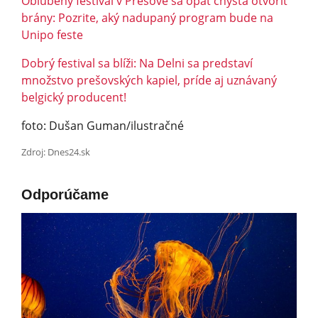
Obľúbený festival v Prešove sa opäť chystá otvoriť
brány: Pozrite, aký nadupaný program bude na
Unipo feste
Dobrý festival sa blíži: Na Delni sa predstaví
množstvo prešovských kapiel, príde aj uznávaný
belgický producent!
foto: Dušan Guman/ilustračné
Zdroj: Dnes24.sk
Odporúčame