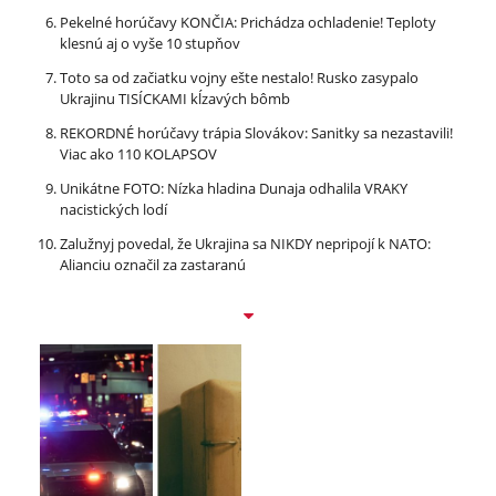
Pekelné horúčavy KONČIA: Prichádza ochladenie! Teploty
klesnú aj o vyše 10 stupňov
Toto sa od začiatku vojny ešte nestalo! Rusko zasypalo
Ukrajinu TISÍCKAMI kĺzavých bômb
REKORDNÉ horúčavy trápia Slovákov: Sanitky sa nezastavili!
Viac ako 110 KOLAPSOV
Unikátne FOTO: Nízka hladina Dunaja odhalila VRAKY
nacistických lodí
Zalužnyj povedal, že Ukrajina sa NIKDY nepripojí k NATO:
Alianciu označil za zastaranú