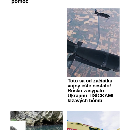
pomoc
Toto sa od začiatku
vojny ešte nestalo!
Rusko zasypalo
Ukrajinu TISÍCKAMI
kĺzavých bômb