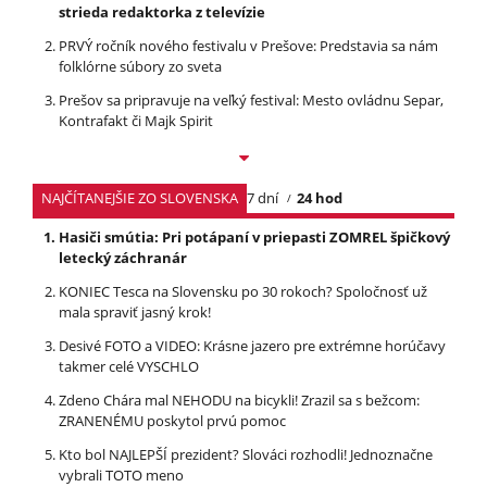
strieda redaktorka z televízie
PRVÝ ročník nového festivalu v Prešove: Predstavia sa nám
folklórne súbory zo sveta
Prešov sa pripravuje na veľký festival: Mesto ovládnu Separ,
Kontrafakt či Majk Spirit
NAJČÍTANEJŠIE ZO SLOVENSKA
7 dní
24 hod
Hasiči smútia: Pri potápaní v priepasti ZOMREL špičkový
letecký záchranár
KONIEC Tesca na Slovensku po 30 rokoch? Spoločnosť už
mala spraviť jasný krok!
Desivé FOTO a VIDEO: Krásne jazero pre extrémne horúčavy
takmer celé VYSCHLO
Zdeno Chára mal NEHODU na bicykli! Zrazil sa s bežcom:
ZRANENÉMU poskytol prvú pomoc
Kto bol NAJLEPŠÍ prezident? Slováci rozhodli! Jednoznačne
vybrali TOTO meno