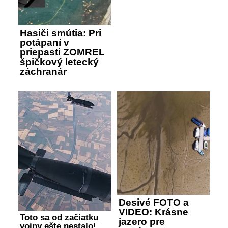
Hasiči smútia: Pri
potápaní v
priepasti ZOMREL
špičkový letecký
záchranár
Desivé FOTO a
VIDEO: Krásne
Toto sa od začiatku
jazero pre
vojny ešte nestalo!