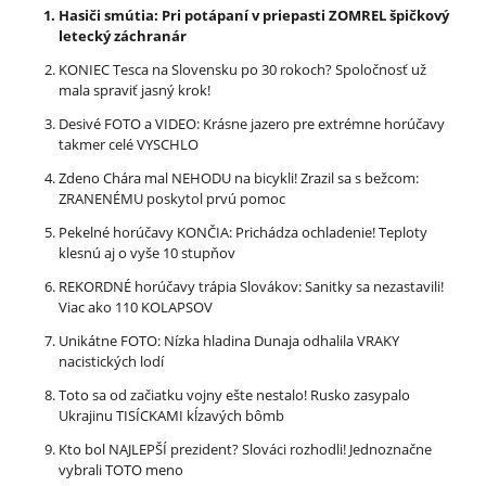
Hasiči smútia: Pri potápaní v priepasti ZOMREL špičkový
letecký záchranár
KONIEC Tesca na Slovensku po 30 rokoch? Spoločnosť už
mala spraviť jasný krok!
Desivé FOTO a VIDEO: Krásne jazero pre extrémne horúčavy
takmer celé VYSCHLO
Zdeno Chára mal NEHODU na bicykli! Zrazil sa s bežcom:
ZRANENÉMU poskytol prvú pomoc
Pekelné horúčavy KONČIA: Prichádza ochladenie! Teploty
klesnú aj o vyše 10 stupňov
REKORDNÉ horúčavy trápia Slovákov: Sanitky sa nezastavili!
Viac ako 110 KOLAPSOV
Unikátne FOTO: Nízka hladina Dunaja odhalila VRAKY
nacistických lodí
Toto sa od začiatku vojny ešte nestalo! Rusko zasypalo
Ukrajinu TISÍCKAMI kĺzavých bômb
Kto bol NAJLEPŠÍ prezident? Slováci rozhodli! Jednoznačne
vybrali TOTO meno