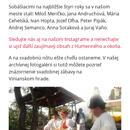
Sobášiacimi na najbližšie štyri roky sa v našom
meste stali: Miloš Meričko, Jana Andruchová, Mária
Cehelská, Ivan Hopta, Jozef Oľha, Peter Pipák,
Andrej Semanco, Anna Sotaková a Juraj Vaňo.
Sledujte nás aj na našom Instagrame a nenechajte
si ujsť ďalší zaujímavý obsah z Humenného a okolia.
A na svadobnú nôtu ešte chvíľu ostaneme. V našej
archívnej fotogalérii si totiž môžete pozrieť
znázornenie svadobnej zábavy na
Vinianskom hrade.