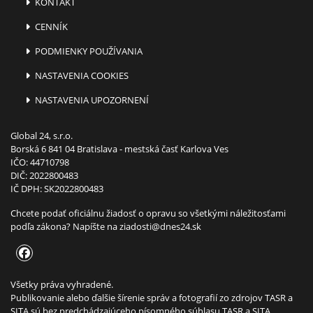
KONTAKT
CENNÍK
PODMIENKY POUŽÍVANIA
NASTAVENIA COOKIES
NASTAVENIA UPOZORNENÍ
Global 24, s.r.o.
Borská 6 841 04 Bratislava - mestská časť Karlova Ves
IČO: 44710798
DIČ: 2022800483
IČ DPH: SK2022800483
Chcete podať oficiálnu žiadosť o opravu so všetkými náležitosťami
podľa zákona? Napíšte na
ziadosti@dnes24.sk
Všetky práva vyhradené.
Publikovanie alebo ďalšie šírenie správ a fotografií zo zdrojov TASR a
SITA sú bez predchádzajúceho písomného súhlasu TASR a SITA