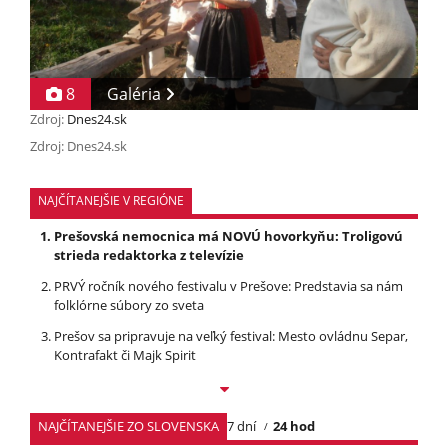
8
Galéria
Zdroj:
Dnes24.sk
Zdroj: Dnes24.sk
NAJČÍTANEJŠIE V REGIÓNE
Prešovská nemocnica má NOVÚ hovorkyňu: Troligovú
strieda redaktorka z televízie
PRVÝ ročník nového festivalu v Prešove: Predstavia sa nám
folklórne súbory zo sveta
Prešov sa pripravuje na veľký festival: Mesto ovládnu Separ,
Kontrafakt či Majk Spirit
NAJČÍTANEJŠIE ZO SLOVENSKA
7 dní
24 hod