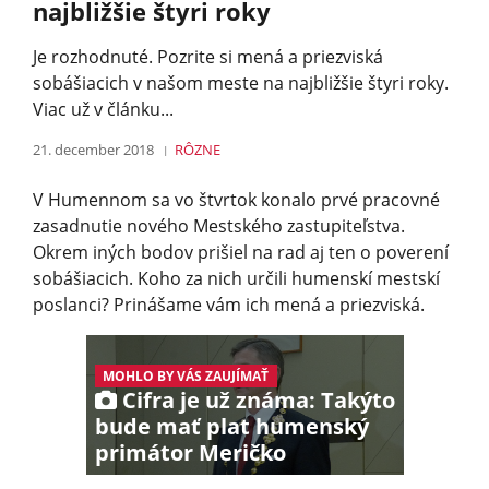
najbližšie štyri roky
Je rozhodnuté. Pozrite si mená a priezviská
sobášiacich v našom meste na najbližšie štyri roky.
Viac už v článku...
21. december 2018
RÔZNE
V Humennom sa vo štvrtok konalo prvé pracovné
zasadnutie nového Mestského zastupiteľstva.
Okrem iných bodov prišiel na rad aj ten o poverení
sobášiacich. Koho za nich určili humenskí mestskí
poslanci? Prinášame vám ich mená a priezviská.
MOHLO BY VÁS ZAUJÍMAŤ
Cifra je už známa: Takýto
bude mať plat humenský
primátor Meričko