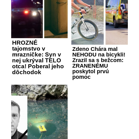
HROZNÉ
tajomstvo v
Zdeno Chára mal
mrazničke: Syn v
NEHODU na bicykli!
Zrazil sa s bežcom:
nej ukrýval TELO
ZRANENÉMU
otca! Poberal jeho
poskytol prvú
dôchodok
pomoc