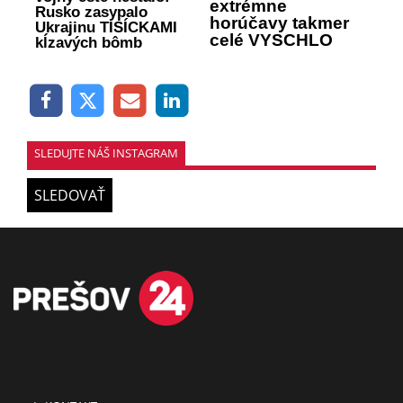
extrémne
Rusko zasypalo
horúčavy takmer
Ukrajinu TISÍCKAMI
celé VYSCHLO
kĺzavých bômb
SLEDUJTE NÁŠ INSTAGRAM
SLEDOVAŤ