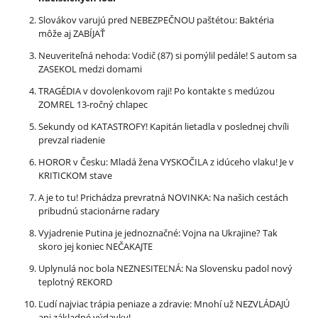
Slovákov varujú pred NEBEZPEČNOU paštétou: Baktéria
môže aj ZABÍJAŤ
Neuveriteľná nehoda: Vodič (87) si pomýlil pedále! S autom sa
ZASEKOL medzi domami
TRAGÉDIA v dovolenkovom raji! Po kontakte s medúzou
ZOMREL 13-ročný chlapec
Sekundy od KATASTROFY! Kapitán lietadla v poslednej chvíli
prevzal riadenie
HOROR v Česku: Mladá žena VYSKOČILA z idúceho vlaku! Je v
KRITICKOM stave
A je to tu! Prichádza prevratná NOVINKA: Na našich cestách
pribudnú stacionárne radary
Vyjadrenie Putina je jednoznačné: Vojna na Ukrajine? Tak
skoro jej koniec NEČAKAJTE
Uplynulá noc bola NEZNESITEĽNÁ: Na Slovensku padol nový
teplotný REKORD
Ľudí najviac trápia peniaze a zdravie: Mnohí už NEZVLÁDAJÚ
ani základné výdavky!