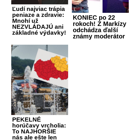
Ľudí najviac trápia
peniaze a zdravie:
KONIEC po 22
Mnohí už
rokoch! Z Markízy
NEZVLÁDAJÚ ani
odchádza ďalší
základné výdavky!
známy moderátor
PEKELNÉ
horúčavy vrcholia:
To NAJHORŠIE
nás ale ešte len