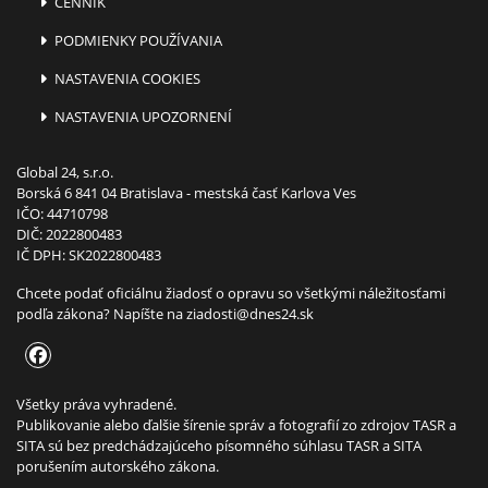
CENNÍK
PODMIENKY POUŽÍVANIA
NASTAVENIA COOKIES
NASTAVENIA UPOZORNENÍ
Global 24, s.r.o.
Borská 6 841 04 Bratislava - mestská časť Karlova Ves
IČO: 44710798
DIČ: 2022800483
IČ DPH: SK2022800483
Chcete podať oficiálnu žiadosť o opravu so všetkými náležitosťami
podľa zákona? Napíšte na
ziadosti@dnes24.sk
Všetky práva vyhradené.
Publikovanie alebo ďalšie šírenie správ a fotografií zo zdrojov TASR a
SITA sú bez predchádzajúceho písomného súhlasu TASR a SITA
porušením autorského zákona.