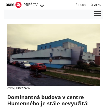
PREŠOV
ŠT 6.08
21 °C
Zdroj:
Dnes24.sk
Dominantná budova v centre
Humenného je stále nevyužitá: