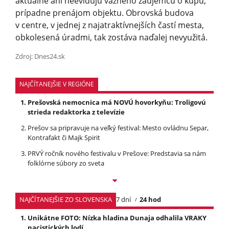
aktuálne ani neevidujú vážneho záujemcu o kúpu,
prípadne prenájom objektu. Obrovská budova
v centre, v jednej z najatraktív­nejších častí mesta,
obkolesená úradmi, tak zostáva naďalej nevyužitá.
Zdroj: Dnes24.sk
NAJČÍTANEJŠIE V REGIÓNE
Prešovská nemocnica má NOVÚ hovorkyňu: Troligovú
strieda redaktorka z televízie
Prešov sa pripravuje na veľký festival: Mesto ovládnu Separ,
Kontrafakt či Majk Spirit
PRVÝ ročník nového festivalu v Prešove: Predstavia sa nám
folklórne súbory zo sveta
NAJČÍTANEJŠIE ZO SLOVENSKA
7 dní
24 hod
Unikátne FOTO: Nízka hladina Dunaja odhalila VRAKY
nacistických lodí