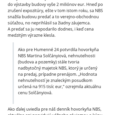
do výstavby budovy vyše 2 miliónov eur. Hneď po
zrušení expozitúry, ešte v tom istom roku, sa NBS
snažila budovu predať a to verejno-obchodnou
súťažou, no neprihlásil sa žiadny záujemca.
A predať sa ju nepodarilo dodnes, i keď cena
medzitým výrazne klesla.
Ako pre Humenné 24 potvrdila hovorkyňa
NBS Martina Solčányiová, nehnuteľnosti
(budova a pozemky) stále tvoria
nadbytočný majetok NBS, ktorý je určený
na predaj, prípadne prenájom. „Hodnota
nehnuteľností je znaleckým posudkom
určená na 915 tisíc eur,“ ozrejmila aktuálnu
cenu Solčányiová.
Ako ďalej uviedla pre náš denník hovorkyňa NBS,