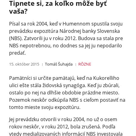
Tipnete si, za koľko môže byť
vaša?
Písal sa rok 2004, keď v Humennom spustila svoju
prevádzku expozitúra Národnej banky Slovenska
(NBS). Zatvorili ju v roku 2012. Budova sa stala pre
NBS nepotrebnou, no dodnes sa jej ju nepodarilo
predať.
15. október 2015
Tomáš Šuhajda
RÔZNE
Pamätníci si určite pamätajú, keď na Kukorelliho
ulici ešte stála židovská synagóga. Keď ju zbúrali,
ostalo po nej na dlhšie obdobie prázdne miesto.
Pozemok neskôr odkúpila NBS s cieľom postaviť na
tomto mieste svoju expozitúru.
Jej prevádzku otvorili v roku 2004, no už o osem
rokov neskôr, v roku 2012, bola zrušená. Podľa
vtedy medializovaných informácií NBS investovala