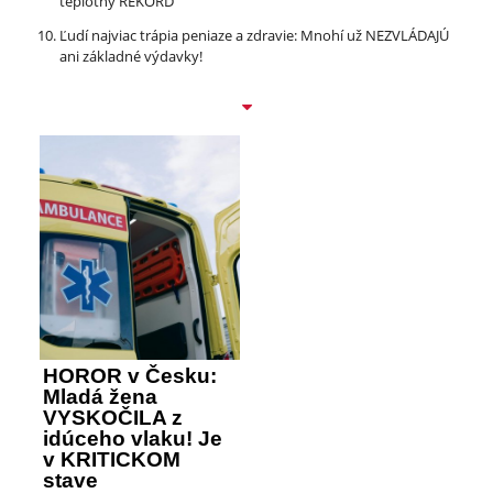
teplotný REKORD
Ľudí najviac trápia peniaze a zdravie: Mnohí už NEZVLÁDAJÚ
ani základné výdavky!
HOROR v Česku:
Mladá žena
VYSKOČILA z
idúceho vlaku! Je
v KRITICKOM
stave