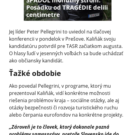
SPADOL mohutný strom:
Posádku od TRAGÉDIE delili
centimetre
Jej líder Peter Pellegrini to uviedol na tlačovej
konferencii v pondelok v Prešove. Kaliňák svoju
kandidatúru potvrdil pre TASR začiatkom augusta.
O hlasy ľudí v jesenných voľbách sa bude uchádzať
ako občiansky kandidát.
Ťažké obdobie
Ako povedal Pellegrini, v programe, ktorý mu
prezentoval Kaliňák, vidí konkrétne možnosti
riešenia problémov kraja – sociálne otázky, ale aj
otázky bezpečnosti či rozvoja turistického ruchu
alebo čerpania eurofondov na konkrétne projekty.
„Zároveň je to človek, ktorý dokonale pozná
problémy samosprávy, pretože Slovensko ide do