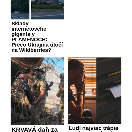
Sklady
internetového
giganta v
PLAMEŇOCH:
Prečo Ukrajina útočí
na Wildberries?
Ľudí najviac trápia
KRVAVÁ daň za