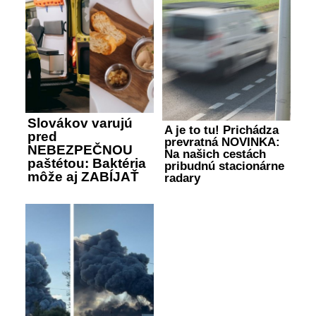
Slovákov varujú
A je to tu! Prichádza
pred
prevratná NOVINKA:
NEBEZPEČNOU
Na našich cestách
paštétou: Baktéria
pribudnú stacionárne
môže aj ZABÍJAŤ
radary