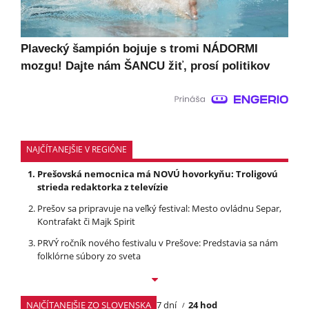
Plavecký šampión bojuje s tromi NÁDORMI
mozgu! Dajte nám ŠANCU žiť, prosí politikov
NAJČÍTANEJŠIE V REGIÓNE
Prešovská nemocnica má NOVÚ hovorkyňu: Troligovú
strieda redaktorka z televízie
Prešov sa pripravuje na veľký festival: Mesto ovládnu Separ,
Kontrafakt či Majk Spirit
PRVÝ ročník nového festivalu v Prešove: Predstavia sa nám
folklórne súbory zo sveta
NAJČÍTANEJŠIE ZO SLOVENSKA
7 dní
24 hod