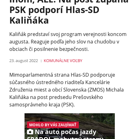
PSK podporí Hlas-SD
Kaliňáka
Kaliňák predstaví svoj program verejnosti koncom
augusta. Reaguje podľa jeho slov na chudobu v
obciach či posilnenie bezpečnosti.
23. august 2022
KOMUNÁLNE VOĽBY
Mimoparlamentná strana Hlas-SD podporuje
súčasného ústredného riaditeľa Kancelárie
Združenia miest a obcí Slovenska (ZMOS) Michala
Kaliňáka na post predsedu Prešovského
samosprávneho kraja (PSK).
MOHLO BY VÁS ZAUJÍMAŤ
Na auto počas jazdy