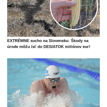
EXTRÉMNE sucho na Slovensku: Škody na
úrode môžu ísť do DESIATOK miliónov eur!