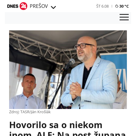
PREŠOV
ŠT 6.08
30 °C
Zdroj: TASR/Ján Krošlák
Hovorilo sa o niekom
inom, ALE: Na post župana