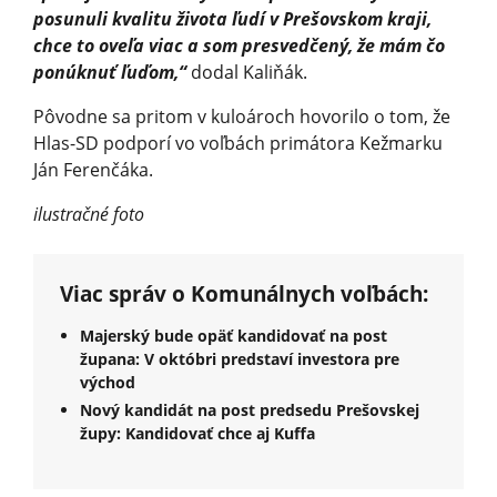
posunuli kvalitu života ľudí v Prešovskom kraji,
chce to oveľa viac a som presvedčený, že mám čo
ponúknuť ľuďom,“
dodal Kaliňák.
Pôvodne sa pritom v kuloároch hovorilo o tom, že
Hlas-SD podporí vo voľbách primátora Kežmarku
Ján Ferenčáka.
ilustračné foto
Viac správ o Komunálnych voľbách:
Majerský bude opäť kandidovať na post
župana: V októbri predstaví investora pre
východ
Nový kandidát na post predsedu Prešovskej
župy: Kandidovať chce aj Kuffa