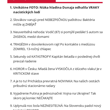
Unikátne FOTO: Nízka hladina Dunaja odhalila VRAKY
nacistických lodí
Slovákov varujú pred NEBEZPEČNOU paštétou: Baktéria
môže aj ZABÍJAŤ
Neuveriteľná nehoda: Vodič (87) si pomýlil pedále! S autom sa
ZASEKOL medzi domami
TRAGÉDIA v dovolenkovom raji! Po kontakte s medúzou
ZOMREL 13-ročný chlapec
Sekundy od KATASTROFY! Kapitán lietadla v poslednej chvíli
prevzal riadenie
HOROR v Česku: Mladá žena VYSKOČILA z idúceho vlaku! Je v
KRITICKOM stave
A je to tu! Prichádza prevratná NOVINKA: Na našich cestách
pribudnú stacionárne radary
Vyjadrenie Putina je jednoznačné: Vojna na Ukrajine? Tak
skoro jej koniec NEČAKAJTE
Uplynulá noc bola NEZNESITEĽNÁ: Na Slovensku padol nový