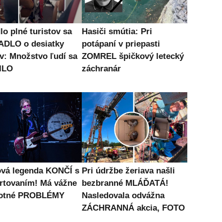
lo plné turistov sa
Hasiči smútia: Pri
DLO o desiatky
potápaní v priepasti
v: Množstvo ľudí sa
ZOMREL špičkový letecký
ILO
záchranár
vá legenda KONČÍ s
Pri údržbe žeriava našli
rtovaním! Má vážne
bezbranné MLÁĎATÁ!
votné PROBLÉMY
Nasledovala odvážna
ZÁCHRANNÁ akcia, FOTO