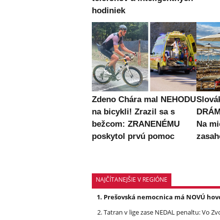
hodiniek
Zdeno Chára mal NEHODU
Slová
na bicykli! Zrazil sa s
DRÁMU
bežcom: ZRANENÉMU
Na mi
poskytol prvú pomoc
zasah
NAJČÍTANEJŠIE V REGIÓNE
Prešovská nemocnica má NOVÚ hovork
Tatran v lige zase NEDAL penaltu: Vo Zv