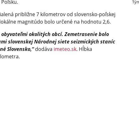
 Poľsku.
Tým
zdialená približne 7 kilometrov od slovensko-poľskej
 lokálne magnitúdo bolo určené na hodnotu 2,6.
 obyvateľmi okolitých obcí. Zemetrasenie bolo
i slo­venskej Národnej siete seizmických staníc
dné Slovensko,“
dodáva
imeteo.sk
. Hĺbka
ilometra.