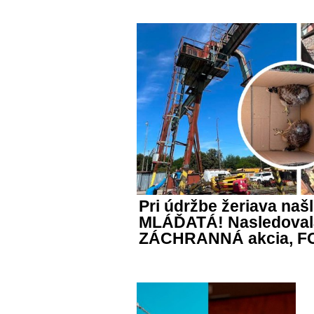
Pri údržbe žeriava naš
MLÁĎATÁ! Nasledoval
ZÁCHRANNÁ akcia, F