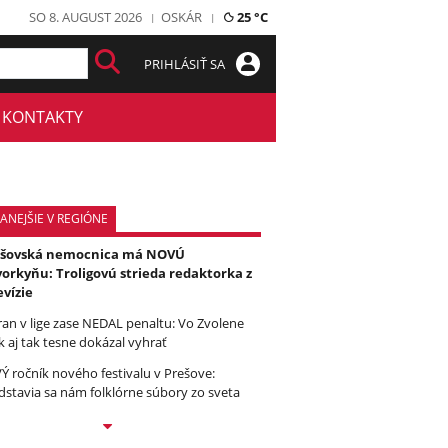
SO 8. AUGUST 2026
OSKÁR
25 °C
PRIHLÁSIŤ SA
KONTAKTY
ANEJŠIE V REGIÓNE
ešovská nemocnica má NOVÚ
orkyňu: Troligovú strieda redaktorka z
evízie
ran v lige zase NEDAL penaltu: Vo Zvolene
k aj tak tesne dokázal vyhrať
Ý ročník nového festivalu v Prešove:
dstavia sa nám folklórne súbory zo sveta