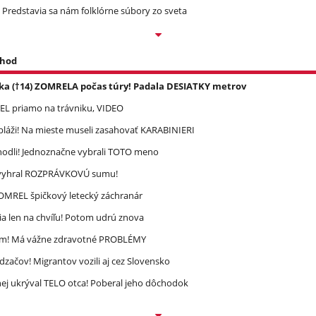
 Predstavia sa nám folklórne súbory zo sveta
 hod
ka (†14) ZOMRELA počas túry! Padala DESIATKY metrov
REL priamo na trávniku, VIDEO
pláži! Na mieste museli zasahovať KARABINIERI
zhodli! Jednoznačne vybrali TOTO meno
ec vyhral ROZPRÁVKOVÚ sumu!
 ZOMREL špičkový letecký záchranár
a len na chvíľu! Potom udrú znova
ím! Má vážne zdravotné PROBLÉMY
dzačov! Migrantov vozili aj cez Slovensko
ej ukrýval TELO otca! Poberal jeho dôchodok