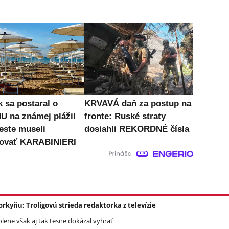
k sa postaral o
KRVAVÁ daň za postup na
 na známej pláži!
fronte: Ruské straty
este museli
dosiahli REKORDNÉ čísla
ovať KARABINIERI
yňu: Troligovú strieda redaktorka z televízie
olene však aj tak tesne dokázal vyhrať