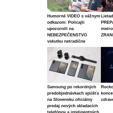
Humorné VIDEO s vážnym
Lietad
odkazom: Policajti
PREPA
upozornili na
metro
NEBEZPEČENSTVO
ZRAN
vskutku netradične
Samsung po rekordných
Rocko
predobjednávkach spúšťa
konce
na Slovensku oficiálny
zdra
predaj nových skladacích
telefónov a inteligentných