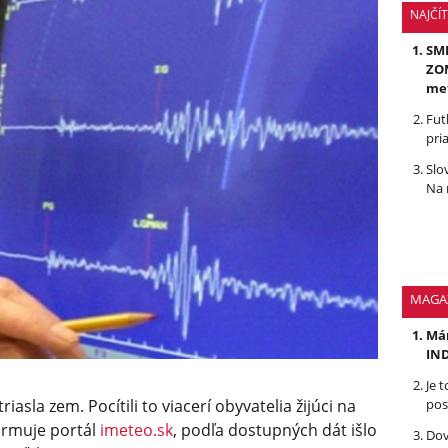
NAJČÍ
SMR
ZOM
me
Fut
pri
Slo
Na 
MAGA
Mám
IND
Je 
pos
riasla zem. Pocítili to viacerí obyvatelia žijúci na
ormuje portál
imeteo.sk
, podľa dostupných dát išlo
Dov