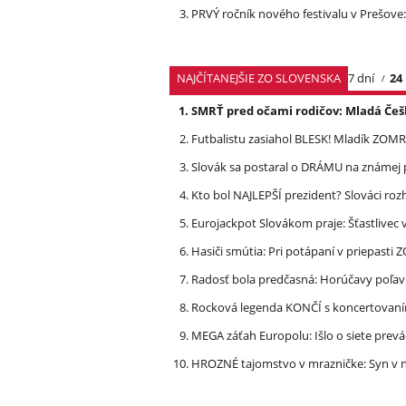
PRVÝ ročník nového festivalu v Prešove:
NAJČÍTANEJŠIE ZO SLOVENSKA
7 dní
24
SMRŤ pred očami rodičov: Mladá Češ
Futbalistu zasiahol BLESK! Mladík ZOM
Slovák sa postaral o DRÁMU na známej 
Kto bol NAJLEPŠÍ prezident? Slováci ro
Eurojackpot Slovákom praje: Šťastliv
Hasiči smútia: Pri potápaní v priepasti
Radosť bola predčasná: Horúčavy poľavi
Rocková legenda KONČÍ s koncertovan
MEGA záťah Europolu: Išlo o siete prevá
HROZNÉ tajomstvo v mrazničke: Syn v n