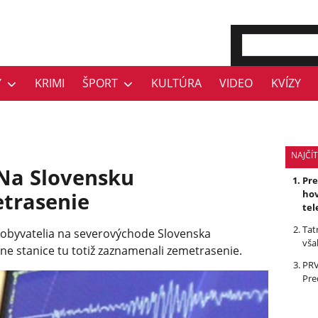
Y
KRIMI
ŠPORT
KULTÚRA
VIDEO
KVÍZY
NAJČÍT
 Na Slovensku
Pr
trasenie
hov
tel
Tat
 obyvatelia na severovýchode Slovenska
vša
ne stanice tu totiž zaznamenali zemetrasenie.
PRV
Pre