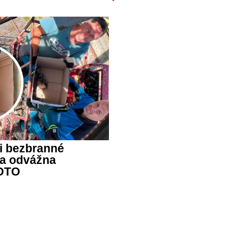
li bezbranné
a odvážna
OTO