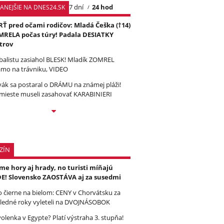
7 dní
24 hod
TANEJŠIE NA DNES24.SK
Ť pred očami rodičov: Mladá Češka (†14)
RELA počas túry! Padala DESIATKY
trov
balistu zasiahol BLESK! Mladík ZOMREL
amo na trávniku, VIDEO
vák sa postaral o DRÁMU na známej pláži!
mieste museli zasahovať KARABINIERI
ZÍN
e hory aj hrady, no turisti míňajú
E! Slovensko ZAOSTÁVA aj za susedmi
to čierne na bielom: CENY v Chorvátsku za
ledné roky vyleteli na DVOJNÁSOBOK
olenka v Egypte? Platí výstraha 3. stupňa!