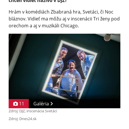
chceli vidieť naživo v DJZ?
Hrám v komédiách Zbabraná hra, Svetáci, či Noc
bláznov. Vidieť ma môžu aj v inscenácii Tri ženy pod
orechom a aj v muzikáli Chicago.
11
Galéria
Zdroj: DJZ, inscenácia Svetáci
Zdroj: Dnes24.sk