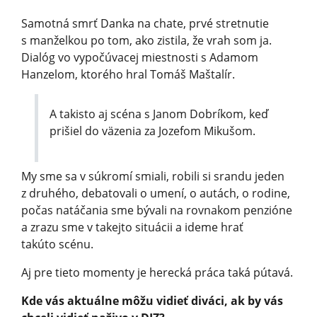
Samotná smrť Danka na chate, prvé stretnutie
s manželkou po tom, ako zistila, že vrah som ja.
Dialóg vo vypočúvacej miestnosti s Adamom
Hanzelom, ktorého hral Tomáš Maštalír.
A takisto aj scéna s Janom Dobríkom, keď
prišiel do väzenia za Jozefom Mikušom.
My sme sa v súkromí smiali, robili si srandu jeden
z druhého, debatovali o umení, o autách, o rodine,
počas natáčania sme bývali na rovnakom penzióne
a zrazu sme v takejto situácii a ideme hrať
takúto scénu.
Aj pre tieto momenty je herecká práca taká pútavá.
Kde vás aktuálne môžu vidieť diváci, ak by vás