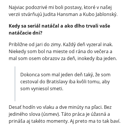
Najviac podozrivé mi boli postavy, ktoré v našej
verzii stvárňujú Judita Hansman a Kubo Jablonský.
Kedy sa seriál natáčal a ako dlho trvali vaše
natáčacie dni?
Približne od jari do zimy. Každý deň vyzeral inak.
Niekedy som bol na mieste od rána do večera a
mal som osem obrazov za deň, inokedy iba jeden.
Dokonca som mal jeden deň taký, že som
cestoval do Bratislavy iba kvôli tomu, aby
som vyniesol smeti.
Desať hodín vo vlaku a dve minúty na pľaci. Bez
jediného slova (úsmev). Táto práca je úžasná a
prináša aj takéto momenty. Aj preto ma to tak baví.