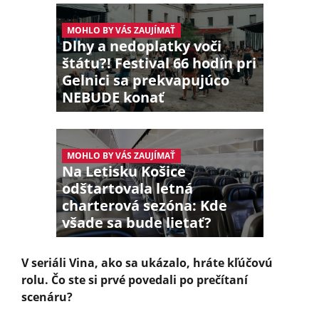
MOHLO BY VÁS ZAUJÍMAŤ
Dlhy a nedoplatky voči
štátu?! Festival 66 hodín pri
Gelnici sa prekvapujúco
NEBUDE konať
MOHLO BY VÁS ZAUJÍMAŤ
Na Letisku Košice
odštartovala letná
charterová sezóna: Kde
všade sa bude lietať?
V seriáli Vina, ako sa ukázalo, hráte kľúčovú
rolu. Čo ste si prvé povedali po prečítaní
scenáru?