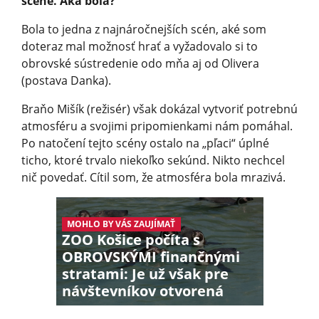
scéne. Aká bola?
Bola to jedna z najnáročnejších scén, aké som
doteraz mal možnosť hrať a vyžadovalo si to
obrovské sústredenie odo mňa aj od Olivera
(postava Danka).
Braňo Mišík (režisér) však dokázal vytvoriť potrebnú
atmosféru a svojimi pripomienkami nám pomáhal.
Po natočení tejto scény ostalo na „pľaci“ úplné
ticho, ktoré trvalo niekoľko sekúnd. Nikto nechcel
nič povedať. Cítil som, že atmosféra bola mrazivá.
MOHLO BY VÁS ZAUJÍMAŤ
ZOO Košice počíta s
OBROVSKÝMI finančnými
stratami: Je už však pre
návštevníkov otvorená