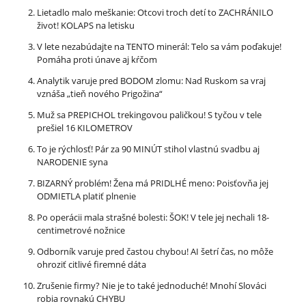
Lietadlo malo meškanie: Otcovi troch detí to ZACHRÁNILO
život! KOLAPS na letisku
V lete nezabúdajte na TENTO minerál: Telo sa vám poďakuje!
Pomáha proti únave aj kŕčom
Analytik varuje pred BODOM zlomu: Nad Ruskom sa vraj
vznáša „tieň nového Prigožina“
Muž sa PREPICHOL trekingovou paličkou! S tyčou v tele
prešiel 16 KILOMETROV
To je rýchlosť! Pár za 90 MINÚT stihol vlastnú svadbu aj
NARODENIE syna
BIZARNÝ problém! Žena má PRIDLHÉ meno: Poisťovňa jej
ODMIETLA platiť plnenie
Po operácii mala strašné bolesti: ŠOK! V tele jej nechali 18-
centimetrové nožnice
Odborník varuje pred častou chybou! AI šetrí čas, no môže
ohroziť citlivé firemné dáta
Zrušenie firmy? Nie je to také jednoduché! Mnohí Slováci
robia rovnakú CHYBU