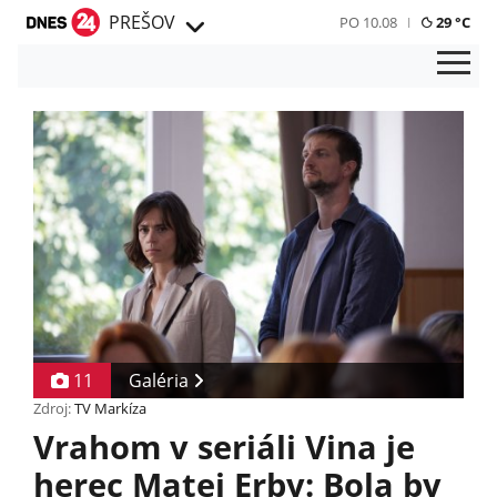
PREŠOV
PO 10.08
29 °C
11
Galéria
Zdroj:
TV Markíza
Vrahom v seriáli Vina je
herec Matej Erby: Bola by