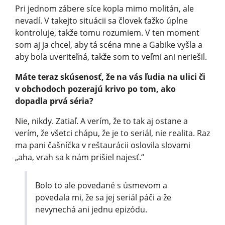
Pri jednom zábere síce kopla mimo molitán, ale
nevadí. V takejto situácii sa človek ťažko úplne
kontroluje, takže tomu rozumiem. V ten moment
som aj ja chcel, aby tá scéna mne a Gabike vyšla a
aby bola uveriteľná, takže som to veľmi ani neriešil.
Máte teraz skúsenosť, že na vás ľudia na ulici či
v obchodoch pozerajú krivo po tom, ako
dopadla prvá séria?
Nie, nikdy. Zatiaľ. A verím, že to tak aj ostane a
verím, že všetci chápu, že je to seriál, nie realita. Raz
ma pani čašníčka v reštaurácii oslovila slovami
„aha, vrah sa k nám prišiel najesť.“
Bolo to ale povedané s úsmevom a
povedala mi, že sa jej seriál páči a že
nevynechá ani jednu epizódu.