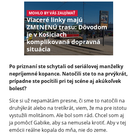
MOHLO BY VÁS ZAUJÍMAŤ
Viaceré linky majú
ZMENENÚ trasu: Dôvodom
je v Košiciach
komplikovaná dopravná
situácia
Po priznaní ste schytali od seriálovej manželky
nepríjemné kopance. Natočili ste to na prvýkrát,
prípadne ste pocítili pri tej scéne aj akúkoľvek
bolesť?
Síce si už nepamätám presne, či sme to natočili na
druhýkrát alebo na tretíkrát, viem, že ma pre istotu
vystužili molitánom. Ale bol som rád. Chcel som aj
ja pomôcť Gabike, aby sa nemusela krotiť. Aby v tej
emócii reálne kopala do mňa, nie do zeme.