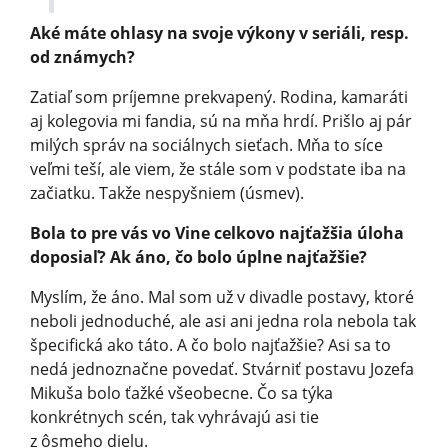
Aké máte ohlasy na svoje výkony v seriáli, resp.
od známych?
Zatiaľ som príjemne prekvapený. Rodina, kamaráti
aj kolegovia mi fandia, sú na mňa hrdí. Prišlo aj pár
milých správ na sociálnych sieťach. Mňa to síce
veľmi teší, ale viem, že stále som v podstate iba na
začiatku. Takže nespyšniem (úsmev).
Bola to pre vás vo Vine celkovo najťažšia úloha
doposiaľ? Ak áno, čo bolo úplne najťažšie?
Myslím, že áno. Mal som už v divadle postavy, ktoré
neboli jednoduché, ale asi ani jedna rola nebola tak
špecifická ako táto. A čo bolo najťažšie? Asi sa to
nedá jednoznačne povedať. Stvárniť postavu Jozefa
Mikuša bolo ťažké všeobecne. Čo sa týka
konkrétnych scén, tak vyhrávajú asi tie
z ôsmeho dielu.