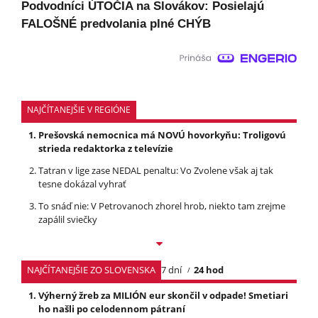
Podvodníci ÚTOČIA na Slovákov: Posielajú
FALOŠNÉ predvolania plné CHÝB
NAJČÍTANEJŠIE V REGIÓNE
Prešovská nemocnica má NOVÚ hovorkyňu: Troligovú
strieda redaktorka z televízie
Tatran v lige zase NEDAL penaltu: Vo Zvolene však aj tak
tesne dokázal vyhrať
To snáď nie: V Petrovanoch zhorel hrob, niekto tam zrejme
zapálil sviečky
NAJČÍTANEJŠIE ZO SLOVENSKA
7 dní
24 hod
Výherný žreb za MILIÓN eur skončil v odpade! Smetiari
ho našli po celodennom pátraní