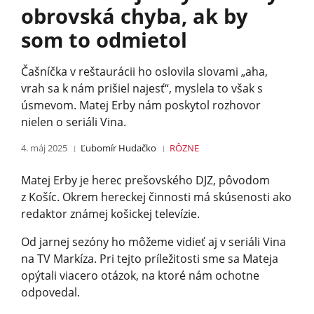
obrovská chyba, ak by
som to odmietol
Čašníčka v reštaurácii ho oslovila slovami „aha,
vrah sa k nám prišiel najesť“, myslela to však s
úsmevom. Matej Erby nám poskytol rozhovor
nielen o seriáli Vina.
4. máj 2025
Ľubomír Hudačko
RÔZNE
Matej Erby je herec prešovského DJZ, pôvodom
z Košíc. Okrem hereckej činnosti má skúsenosti ako
redaktor známej košickej televízie.
Od jarnej sezóny ho môžeme vidieť aj v seriáli Vina
na TV Markíza. Pri tejto príležitosti sme sa Mateja
opýtali viacero otázok, na ktoré nám ochotne
odpovedal.