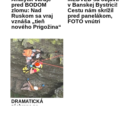
pred BODOM
v Banskej Bystrici!
zlomu: Nad
Cestu nám skrížil
Ruskom sa vraj
pred panelákom,
vznáša „tieň
FOTO vnútri
nového Prigožina“
DRAMATICKÁ
záchrana na
FERRATE: Mladík si
ZRANIL nohy,
nasledoval
prekolapsový stav,
FOTO