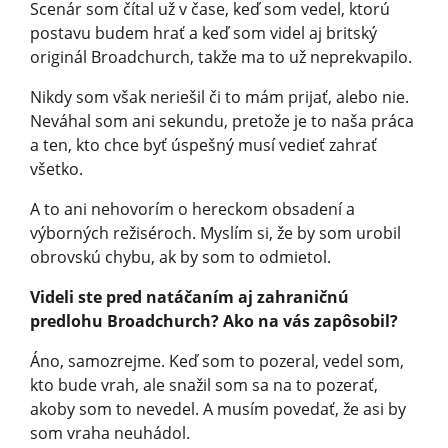
Scenár som čítal už v čase, keď som vedel, ktorú
postavu budem hrať a keď som videl aj britský
originál Broadchurch, takže ma to už neprekvapilo.
Nikdy som však neriešil či to mám prijať, alebo nie.
Neváhal som ani sekundu, pretože je to naša práca
a ten, kto chce byť úspešný musí vedieť zahrať
všetko.
A to ani nehovorím o hereckom obsadení a
výborných režiséroch. Myslím si, že by som urobil
obrovskú chybu, ak by som to odmietol.
Videli ste pred natáčaním aj zahraničnú
predlohu Broadchurch? Ako na vás zapôsobil?
Áno, samozrejme. Keď som to pozeral, vedel som,
kto bude vrah, ale snažil som sa na to pozerať,
akoby som to nevedel. A musím povedať, že asi by
som vraha neuhádol.