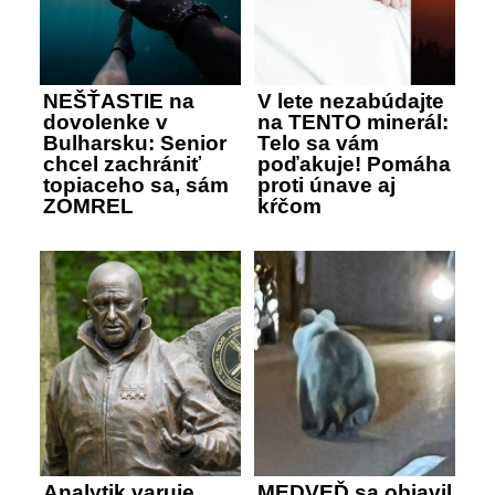
NEŠŤASTIE na
V lete nezabúdajte
dovolenke v
na TENTO minerál:
Bulharsku: Senior
Telo sa vám
chcel zachrániť
poďakuje! Pomáha
topiaceho sa, sám
proti únave aj
ZOMREL
kŕčom
Analytik varuje
MEDVEĎ sa objavil