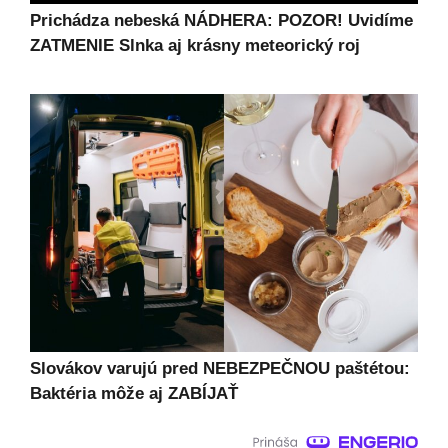
Prichádza nebeská NÁDHERA: POZOR! Uvidíme
ZATMENIE Slnka aj krásny meteorický roj
Slovákov varujú pred NEBEZPEČNOU paštétou:
Baktéria môže aj ZABÍJAŤ