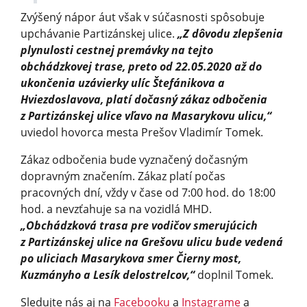
Zvýšený nápor áut však v súčasnosti spôsobuje
upchávanie Partizánskej ulice.
„Z dôvodu zlepšenia
plynulosti cestnej premávky na tejto
obchádzkovej trase, preto od 22.05.2020 až do
ukončenia uzávierky ulíc Štefánikova a
Hviezdoslavova, platí dočasný zákaz odbočenia
z Partizánskej ulice vľavo na Masarykovu ulicu,“
uviedol hovorca mesta Prešov Vladimír Tomek.
Zákaz odbočenia bude vyznačený dočasným
dopravným značením. Zákaz platí počas
pracovných dní, vždy v čase od 7:00 hod. do 18:00
hod. a nevzťahuje sa na vozidlá MHD.
„Obchádzková trasa pre vodičov smerujúcich
z Partizánskej ulice na Grešovu ulicu bude vedená
po uliciach Masarykova smer Čierny most,
Kuzmányho a Lesík delostrelcov,“
doplnil Tomek.
Sledujte nás aj na
Facebooku
a
Instagrame
a