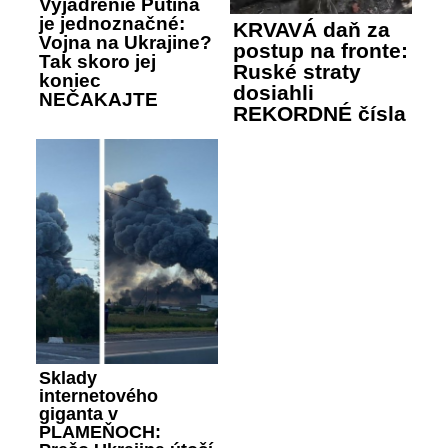
Vyjadrenie Putina
je jednoznačné:
KRVAVÁ daň za
Vojna na Ukrajine?
postup na fronte:
Tak skoro jej
Ruské straty
koniec
dosiahli
NEČAKAJTE
REKORDNÉ čísla
Sklady
internetového
giganta v
PLAMEŇOCH: