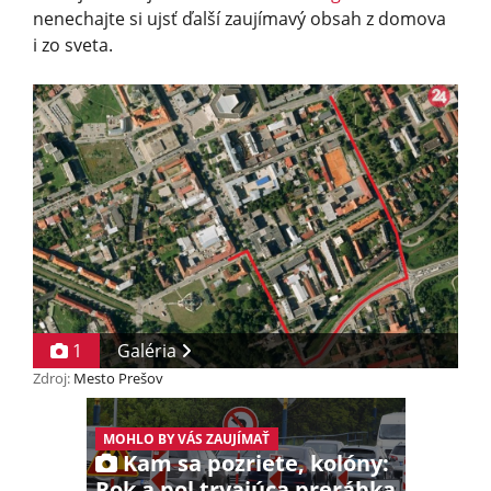
nenechajte si ujsť ďalší zaujímavý obsah z domova
i zo sveta.
1
Galéria
Zdroj:
Mesto Prešov
MOHLO BY VÁS ZAUJÍMAŤ
Kam sa pozriete, kolóny:
Rok a pol trvajúca prerábka