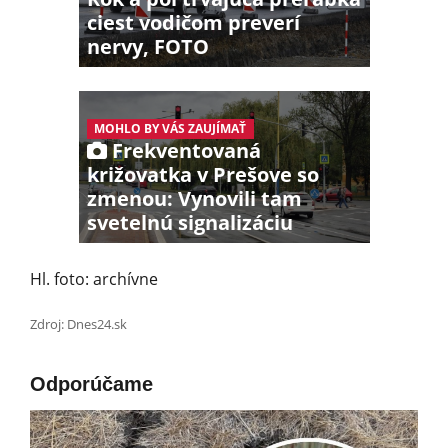
ciest vodičom preverí
nervy, FOTO
MOHLO BY VÁS ZAUJÍMAŤ
Frekventovaná
križovatka v Prešove so
zmenou: Vynovili tam
svetelnú signalizáciu
Hl. foto: archívne
Zdroj: Dnes24.sk
Odporúčame