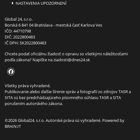
NASTAVENIA UPOZORNENÍ
Global 24, s.r.o.
Borská 6 841 04 Bratislava - mestská časť Karlova Ves
IČO: 44710798
DIČ: 2022800483
IČ DPH: SK2022800483
Chcete podať oficiálnu žiadosť o opravu so všetkými náležitosťami
podľa zákona? Napíšte na
ziadosti@dnes24.sk
Všetky práva vyhradené.
Publikovanie alebo ďalšie šírenie správ a fotografií zo zdrojov TASR a
SITA sú bez predchádzajúceho písomného súhlasu TASR a SITA
porušením autorského zákona.
©2026 Global24, s.r.o. Autorské práva sú vyhradené. Powered by
BRAIN:IT