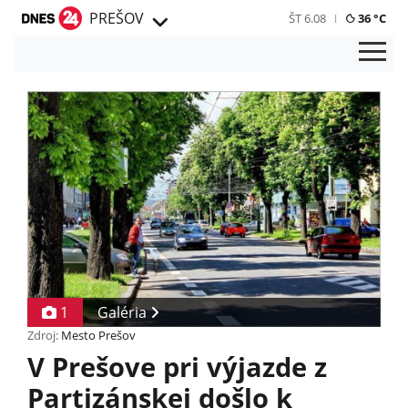
PREŠOV
ŠT 6.08
36 °C
1
Galéria
Zdroj:
Mesto Prešov
V Prešove pri výjazde z
Partizánskej došlo k