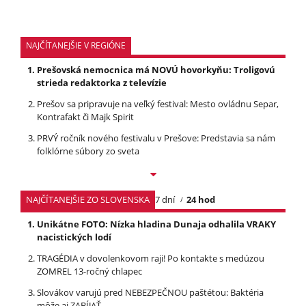
NAJČÍTANEJŠIE V REGIÓNE
Prešovská nemocnica má NOVÚ hovorkyňu: Troligovú
strieda redaktorka z televízie
Prešov sa pripravuje na veľký festival: Mesto ovládnu Separ,
Kontrafakt či Majk Spirit
PRVÝ ročník nového festivalu v Prešove: Predstavia sa nám
folklórne súbory zo sveta
NAJČÍTANEJŠIE ZO SLOVENSKA
7 dní
24 hod
Unikátne FOTO: Nízka hladina Dunaja odhalila VRAKY
nacistických lodí
TRAGÉDIA v dovolenkovom raji! Po kontakte s medúzou
ZOMREL 13-ročný chlapec
Slovákov varujú pred NEBEZPEČNOU paštétou: Baktéria
môže aj ZABÍJAŤ