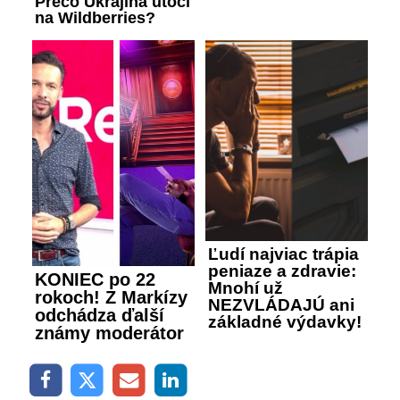
Prečo Ukrajina útočí
na Wildberries?
Ľudí najviac trápia
peniaze a zdravie:
KONIEC po 22
Mnohí už
rokoch! Z Markízy
NEZVLÁDAJÚ ani
odchádza ďalší
základné výdavky!
známy moderátor