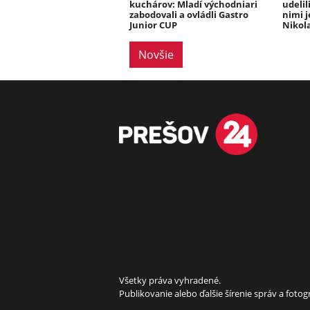
kuchárov: Mladí východniari
udelil
zabodovali a ovládli Gastro
nimi j
Junior CUP
Nikol
Novšie
Všetky práva vyhradené.
Publikovanie alebo ďalšie šírenie správ a fot