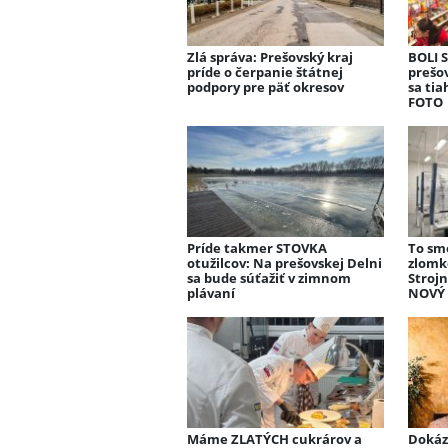
Zlá správa: Prešovský kraj
BOLI 
príde o čerpanie štátnej
prešov
podpory pre päť okresov
sa tia
FOTO
Príde takmer STOVKA
To sm
otužilcov: Na prešovskej Delni
zlomk
sa bude súťažiť v zimnom
Strojn
plávaní
NOVÝ
Máme ZLATÝCH cukrárov a
Dokáza