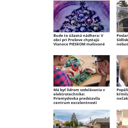
Bude to úžasná nádhera: V
Poslan
obci pri Prešove chystajú
Sídlis
Vianoce PIESKOM maľované
nebud
Má byť lídrom vzdelávania v
Popáli
elektrotechnike:
kŕmila
Priemyslovka predstavila
nečak
centrum excelentnosti