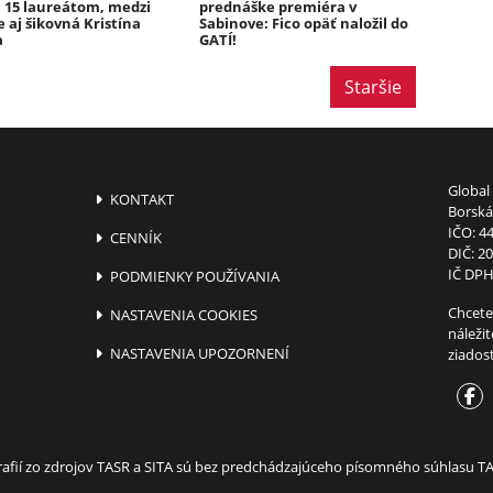
i 15 laureátom, medzi
prednáške premiéra v
e aj šikovná Kristína
Sabinove: Fico opäť naložil do
a
GATÍ!
Staršie
Global 
KONTAKT
Borská 
IČO: 4
CENNÍK
DIČ: 2
IČ DPH
PODMIENKY POUŽÍVANIA
Chcete
NASTAVENIA COOKIES
náleži
NASTAVENIA UPOZORNENÍ
ziados
ografií zo zdrojov TASR a SITA sú bez predchádzajúceho písomného súhlasu 