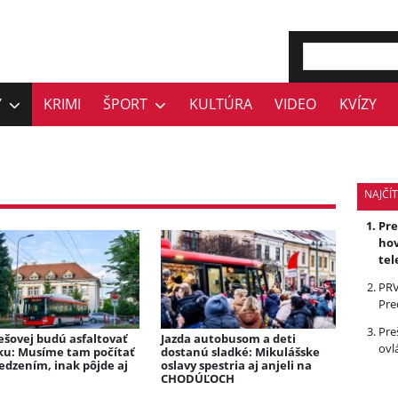
Y
KRIMI
ŠPORT
KULTÚRA
VIDEO
KVÍZY
NAJČÍT
Pr
hov
tel
PRV
Pre
Pre
ešovej budú asfaltovať
Jazda autobusom a deti
ovl
ku: Musíme tam počítať
dostanú sladké: Mikulášske
edzením, inak pôjde aj
oslavy spestria aj anjeli na
CHODÚĽOCH