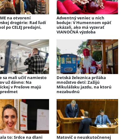
SME na otvorení
Adventný veniec u nich
skej drogérie: Rad ľudí
boduje: V Humennom opäť
hol po CELEJ predajni,
ukázali, ako má vyzerať
VIANOČNÁ výzdoba
e sa mali učiť namiesto
Detská železnica priláka
ov už dávno: Na
množstvo detí: Zažijú
íckej v Prešove majú
Mikulášsku jazdu, na ktorú
 predmet
nezabudnú
la to: Srdce na dlani
Matovič o neuskutočnenej