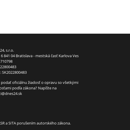
24, s.r.o.
6 841 04 Bratislava - mestská časť Karlova Ves
4710798
022800483
: SK2022800483
 podať oficiálnu žiadosť o opravu so všetkými
tosťami podľa zákona? Napíšte na
ti@dnes24.sk
TASR a SITA porušením autorského zákona.