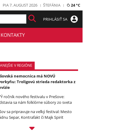
PIA 7. AUGUST 2026
ŠTEFÁNIA
24 °C
PRIHLÁSIŤ SA
KONTAKTY
ANEJŠIE V REGIÓNE
ešovská nemocnica má NOVÚ
orkyňu: Troligovú strieda redaktorka z
evízie
Ý ročník nového festivalu v Prešove:
dstavia sa nám folklórne súbory zo sveta
šov sa pripravuje na veľký festival: Mesto
ádnu Separ, Kontrafakt či Majk Spirit