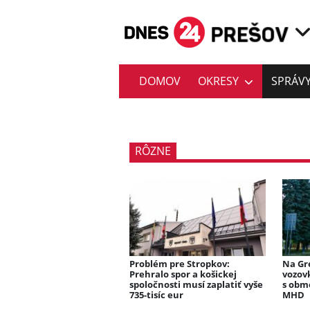
DOMOV
OKRESY
SPRÁV
RÔZNE
Problém pre Stropkov:
Na Gr
Prehralo spor a košickej
vozov
spoločnosti musí zaplatiť vyše
s obm
735-tisíc eur
MHD