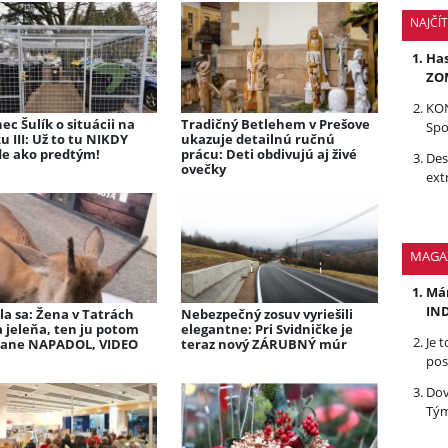
NAJČÍ
Has
ZOM
KON
ec Šulík o situácii na
Tradičný Betlehem v Prešove
Spo
ku III: Už to tu NIKDY
ukazuje detailnú ručnú
e ako predtým!
prácu: Deti obdivujú aj živé
Des
ovečky
ext
MAGA
Mám
IND
la sa: Žena v Tatrách
Nebezpečný zosuv vyriešili
 jeleňa, ten ju potom
elegantne: Pri Svidničke je
Je 
ane NAPADOL, VIDEO
teraz nový ZÁRUBNÝ múr
pos
Dov
Tým