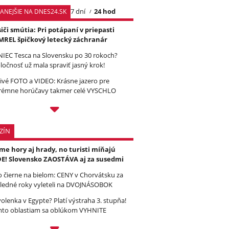
7 dní
24 hod
TANEJŠIE NA DNES24.SK
iči smútia: Pri potápaní v priepasti
REL špičkový letecký záchranár
IEC Tesca na Slovensku po 30 rokoch?
ločnosť už mala spraviť jasný krok!
ivé FOTO a VIDEO: Krásne jazero pre
rémne horúčavy takmer celé VYSCHLO
ZÍN
e hory aj hrady, no turisti míňajú
E! Slovensko ZAOSTÁVA aj za susedmi
to čierne na bielom: CENY v Chorvátsku za
ledné roky vyleteli na DVOJNÁSOBOK
olenka v Egypte? Platí výstraha 3. stupňa!
to oblastiam sa oblúkom VYHNITE