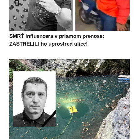
SMRŤ influencera v priamom prenose:
ZASTRELILI ho uprostred ulice!