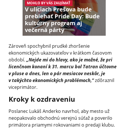
MOHLO BY VÁS ZAUJÍMAŤ
V uliciach Prešova bude
prebiehať Pride Day: Bude
kultúrny program aj
večerná párty
Zároveň spochybnil prudké zhoršenie
ekonomických ukazovateľov v krátkom časovom
období.
„Nejde mi do hlavy, ako je možné, že pri
licenčnom konaní k 31. marcu bol Tatran účtovne
v pluse a dnes, len o pár mesiacov neskôr, je
v takýchto ekonomických problémoch,“
zdôraznil
viceprimátor.
Kroky k ozdraveniu
Poslanec Lukáš Anderko navrhol, aby mesto už
neopakovalo obchodnú verejnú súťaž a poverilo
primátora priamymi rokovaniami o predaji klubu.