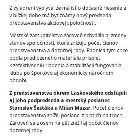
Z vyjadrení vyplýva, že má ísť o dočasné riešenie a
v blízkej dobe má byť známy nový predseda
predstavenstva akciovej spoločnosti.
Mestské zastupiteľstvo zároveň schválilo aj zmeny
stanov spoločnosti, ktoré znižujú počet členov
predstavenstva a dozornej rady. Radnica tým chce
podľa predloženého materiálu prispieť
k zefektívneniu riadenia a stabilizácii fungovania
klubu po športovo aj ekonomicky náročnom
období.
Z predstavenstva okrem Laskovského odstúpili
aj jeho podpredseda a mestský poslanec
Stanislav Šestáka a Milan Mazar.
Počet členov
predstavenstva znížili poslanci z piatich na troch.
Zároveň sa z osem na päť znížil aj počet členov
dozornej rady.