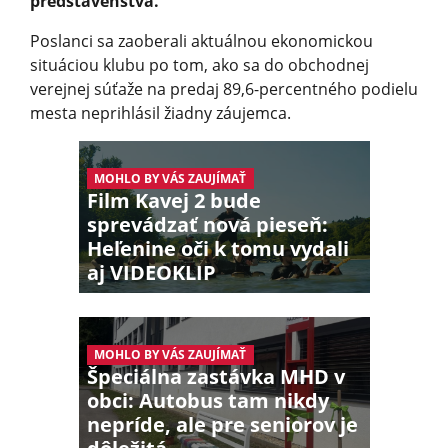
predstavenstva.
Poslanci sa zaoberali aktuálnou ekonomickou
situáciou klubu po tom, ako sa do obchodnej
verejnej súťaže na predaj 89,6-percentného podielu
mesta neprihlásil žiadny záujemca.
MOHLO BY VÁS ZAUJÍMAŤ
Film Kavej 2 bude
sprevádzať nová pieseň:
Heľenine oči k tomu vydali
aj VIDEOKLIP
MOHLO BY VÁS ZAUJÍMAŤ
Špeciálna zastávka MHD v
obci: Autobus tam nikdy
nepríde, ale pre seniorov je