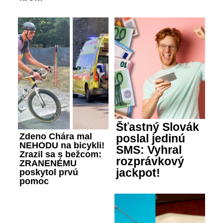
Šťastný Slovák
Zdeno Chára mal
poslal jedinú
NEHODU na bicykli!
SMS: Vyhral
Zrazil sa s bežcom:
rozprávkový
ZRANENÉMU
jackpot!
poskytol prvú
pomoc