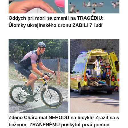
Oddych pri mori sa zmenil na TRAGÉDIU:
Úlomky ukrajinského dronu ZABILI 7 ľudí
Zdeno Chára mal NEHODU na bicykli! Zrazil sa s
bežcom: ZRANENÉMU poskytol prvú pomoc