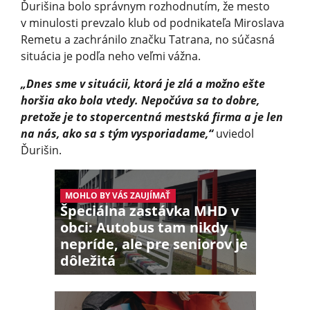
Ďurišina bolo správnym rozhodnutím, že mesto
v minulosti prevzalo klub od podnikateľa Miroslava
Remetu a zachránilo značku Tatrana, no súčasná
situácia je podľa neho veľmi vážna.
„Dnes sme v situácii, ktorá je zlá a možno ešte
horšia ako bola vtedy. Nepočúva sa to dobre,
pretože je to stopercentná mestská firma a je len
na nás, ako sa s tým vysporiadame,“
uviedol
Ďurišin.
MOHLO BY VÁS ZAUJÍMAŤ
Špeciálna zastávka MHD v
obci: Autobus tam nikdy
nepríde, ale pre seniorov je
dôležitá