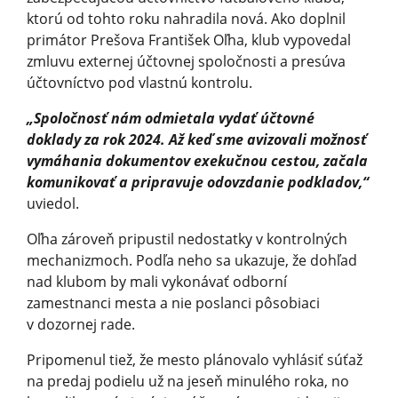
ktorú od tohto roku nahradila nová. Ako doplnil
primátor Prešova František Oľha, klub vypovedal
zmluvu externej účtovnej spoločnosti a presúva
účtovníctvo pod vlastnú kontrolu.
„Spoločnosť nám odmietala vydať účtovné
doklady za rok 2024. Až keď sme avizovali možnosť
vymáhania dokumentov exekučnou cestou, začala
komunikovať a pripravuje odovzdanie podkladov,“
uviedol.
Oľha zároveň pripustil nedostatky v kontrolných
mechanizmoch. Podľa neho sa ukazuje, že dohľad
nad klubom by mali vykonávať odborní
zamestnanci mesta a nie poslanci pôsobiaci
v dozornej rade.
Pripomenul tiež, že mesto plánovalo vyhlásiť súťaž
na predaj podielu už na jeseň minulého roka, no