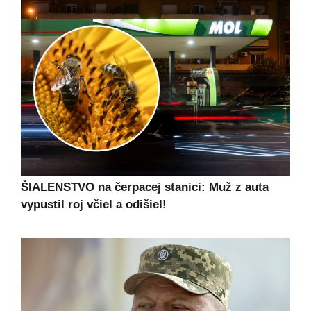
ŠIALENSTVO na čerpacej stanici: Muž z auta
vypustil roj včiel a odišiel!