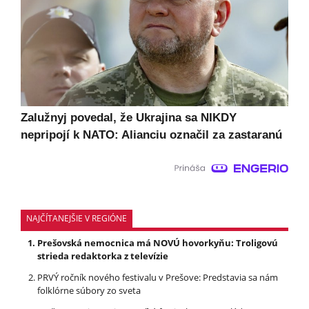
Zalužnyj povedal, že Ukrajina sa NIKDY
nepripojí k NATO: Alianciu označil za zastaranú
NAJČÍTANEJŠIE V REGIÓNE
Prešovská nemocnica má NOVÚ hovorkyňu: Troligovú
strieda redaktorka z televízie
PRVÝ ročník nového festivalu v Prešove: Predstavia sa nám
folklórne súbory zo sveta