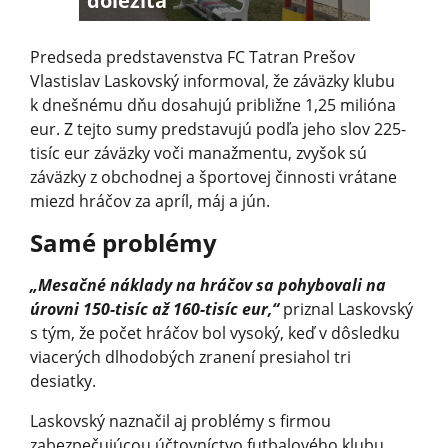
dôležitá
Predseda predstavenstva FC Tatran Prešov
Vlastislav Laskovský informoval, že záväzky klubu
k dnešnému dňu dosahujú približne 1,25 milióna
eur. Z tejto sumy predstavujú podľa jeho slov 225-
tisíc eur záväzky voči manažmentu, zvyšok sú
záväzky z obchodnej a športovej činnosti vrátane
miezd hráčov za apríl, máj a jún.
Samé problémy
„Mesačné náklady na hráčov sa pohybovali na
úrovni 150-tisíc až 160-tisíc eur,“
priznal Laskovský
s tým, že počet hráčov bol vysoký, keď v dôsledku
viacerých dlhodobých zranení presiahol tri
desiatky.
Laskovský naznačil aj problémy s firmou
zabezpečujúcou účtovníctvo futbalového klubu,