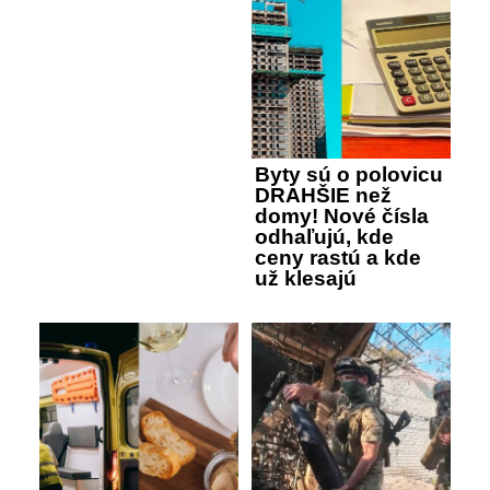
Byty sú o polovicu
DRAHŠIE než
domy! Nové čísla
odhaľujú, kde
ceny rastú a kde
už klesajú