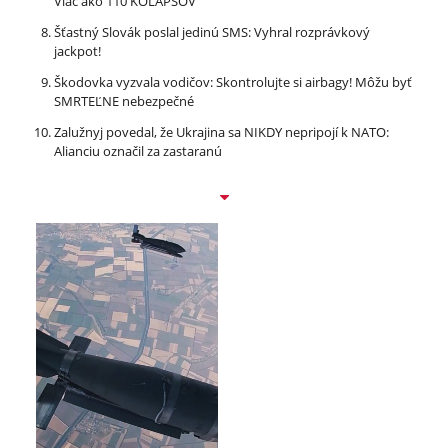
Viac ako 110 KOLAPSOV
Šťastný Slovák poslal jedinú SMS: Vyhral rozprávkový
jackpot!
Škodovka vyzvala vodičov: Skontrolujte si airbagy! Môžu byť
SMRTEĽNE nebezpečné
Zalužnyj povedal, že Ukrajina sa NIKDY nepripojí k NATO:
Alianciu označil za zastaranú