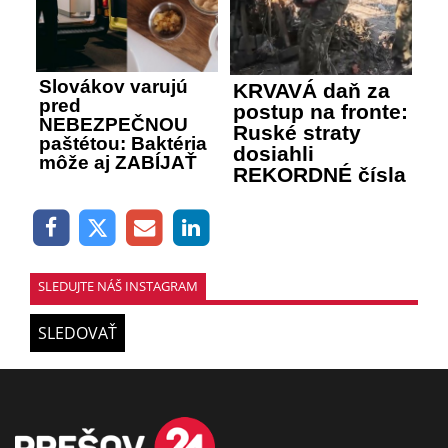
Slovákov varujú
KRVAVÁ daň za
pred
postup na fronte:
NEBEZPEČNOU
Ruské straty
paštétou: Baktéria
dosiahli
môže aj ZABÍJAŤ
REKORDNÉ čísla
SLEDUJTE NÁŠ INSTAGRAM
SLEDOVAŤ