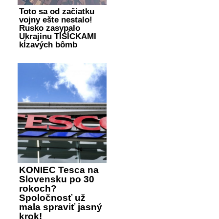
Toto sa od začiatku
vojny ešte nestalo!
Rusko zasypalo
Ukrajinu TISÍCKAMI
kĺzavých bômb
KONIEC Tesca na
Slovensku po 30
rokoch?
Spoločnosť už
mala spraviť jasný
krok!