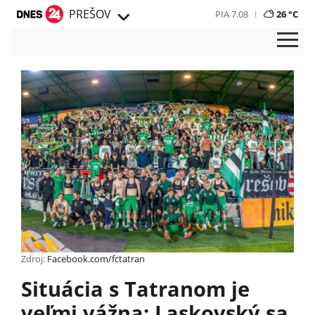
PREŠOV
PIA 7.08
26 °C
Zdroj:
Facebook.com/fctatran
Situácia s Tatranom je
veľmi vážna: Laskovský sa