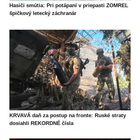
Hasiči smútia: Pri potápaní v priepasti ZOMREL
špičkový letecký záchranár
KRVAVÁ daň za postup na fronte: Ruské straty
dosiahli REKORDNÉ čísla