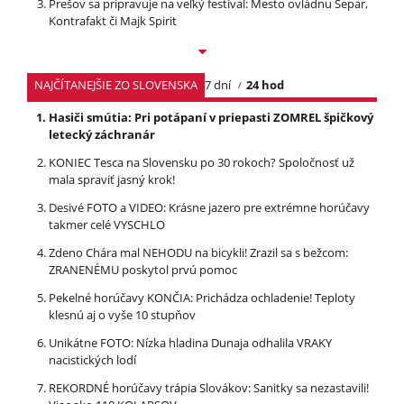
Prešov sa pripravuje na veľký festival: Mesto ovládnu Separ,
Kontrafakt či Majk Spirit
NAJČÍTANEJŠIE ZO SLOVENSKA
7 dní
24 hod
Hasiči smútia: Pri potápaní v priepasti ZOMREL špičkový
letecký záchranár
KONIEC Tesca na Slovensku po 30 rokoch? Spoločnosť už
mala spraviť jasný krok!
Desivé FOTO a VIDEO: Krásne jazero pre extrémne horúčavy
takmer celé VYSCHLO
Zdeno Chára mal NEHODU na bicykli! Zrazil sa s bežcom:
ZRANENÉMU poskytol prvú pomoc
Pekelné horúčavy KONČIA: Prichádza ochladenie! Teploty
klesnú aj o vyše 10 stupňov
Unikátne FOTO: Nízka hladina Dunaja odhalila VRAKY
nacistických lodí
REKORDNÉ horúčavy trápia Slovákov: Sanitky sa nezastavili!