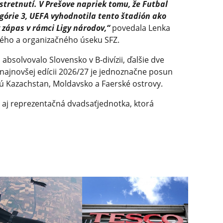
tretnutí. V Prešove napriek tomu, že Futbal
górie 3, UEFA vyhodnotila tento štadión ako
zápas v rámci Ligy národov,“
povedala Lenka
ného a organizačného úseku SFZ.
absolvovalo Slovensko v B-divízii, ďalšie dve
 v najnovšej edícii 2026/27 je jednoznačne posun
sú Kazachstan, Moldavsko a Faerské ostrovy.
 aj reprezentačná dvadsaťjednotka, ktorá