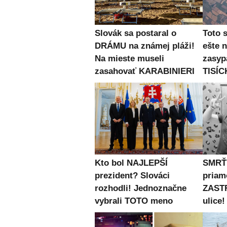
Slovák sa postaral o
Toto 
DRÁMU na známej pláži!
ešte 
Na mieste museli
zasyp
zasahovať KARABINIERI
TISÍC
Kto bol NAJLEPŠÍ
SMRŤ 
prezident? Slováci
priam
rozhodli! Jednoznačne
ZASTR
vybrali TOTO meno
ulice!