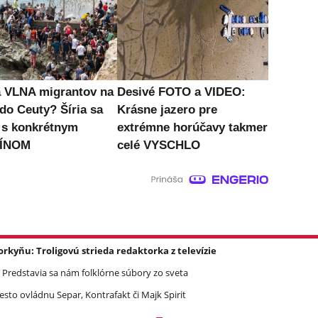
a VLNA migrantov na
Desivé FOTO a VIDEO:
 do Ceuty? Šíria sa
Krásne jazero pre
 s konkrétnym
extrémne horúčavy takmer
ÍNOM
celé VYSCHLO
yňu: Troligovú strieda redaktorka z televízie
 Predstavia sa nám folklórne súbory zo sveta
Mesto ovládnu Separ, Kontrafakt či Majk Spirit