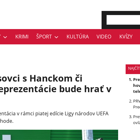
Y
KRIMI
ŠPORT
KULTÚRA
VIDEO
KVÍZY
NAJČÍT
sovci s Hanckom či
Pr
eprezentácie bude hrať v
hov
tel
PRV
Pre
ntácia v rámci piatej edície Ligy národov UEFA
Pre
chode.
ovl