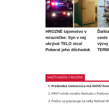
HROZNÉ tajomstvo v
Ďalši
mrazničke: Syn v nej
ceste
ukrýval TELO otca!
výzvy
Poberal jeho dôchodok
TERM
NAJČÍTANEJŠIE V REGIÓNE
Prešovská nemocnica má NOVÚ hovork
PRVÝ ročník nového festivalu v Prešove:
Prešov sa pripravuje na veľký festival: 