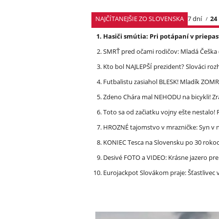
NAJČÍTANEJŠIE ZO SLOVENSKA
7 dní
24
Hasiči smútia: Pri potápaní v priep
SMRŤ pred očami rodičov: Mladá Češka
Kto bol NAJLEPŠÍ prezident? Slováci ro
Futbalistu zasiahol BLESK! Mladík ZOM
Zdeno Chára mal NEHODU na bicykli! Z
Toto sa od začiatku vojny ešte nestalo
HROZNÉ tajomstvo v mrazničke: Syn v n
KONIEC Tesca na Slovensku po 30 rokoch
Desivé FOTO a VIDEO: Krásne jazero p
Eurojackpot Slovákom praje: Šťastliv