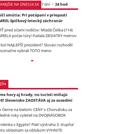
7 dní
24 hod
TANEJŠIE NA DNES24.SK
iči smútia: Pri potápaní v priepasti
REL špičkový letecký záchranár
Ť pred očami rodičov: Mladá Češka (†14)
RELA počas túry! Padala DESIATKY metrov
 bol NAJLEPŠÍ prezident? Slováci rozhodli!
noznačne vybrali TOTO meno
ZÍN
e hory aj hrady, no turisti míňajú
E! Slovensko ZAOSTÁVA aj za susedmi
to čierne na bielom: CENY v Chorvátsku za
ledné roky vyleteli na DVOJNÁSOBOK
olenka v Egypte? Platí výstraha 3. stupňa!
to oblastiam sa oblúkom VYHNITE