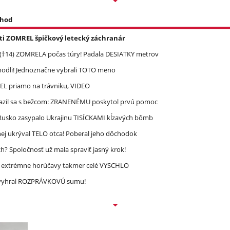
 hod
asti ZOMREL špičkový letecký záchranár
 (†14) ZOMRELA počas túry! Padala DESIATKY metrov
zhodli! Jednoznačne vybrali TOTO meno
REL priamo na trávniku, VIDEO
razil sa s bežcom: ZRANENÉMU poskytol prvú pomoc
! Rusko zasypalo Ukrajinu TISÍCKAMI kĺzavých bômb
ej ukrýval TELO otca! Poberal jeho dôchodok
? Spoločnosť už mala spraviť jasný krok!
re extrémne horúčavy takmer celé VYSCHLO
ec vyhral ROZPRÁVKOVÚ sumu!