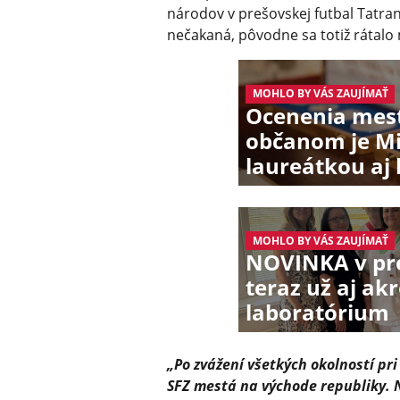
národov v prešovskej futbal Tatran
nečakaná, pôvodne sa totiž rátalo
MOHLO BY VÁS ZAUJÍMAŤ
Ocenenia mest
občanom je Mi
laureátkou aj
MOHLO BY VÁS ZAUJÍMAŤ
NOVINKA v pre
teraz už aj a
laboratórium
„Po zvážení všetkých okolností pr
SFZ mestá na východe republiky. 