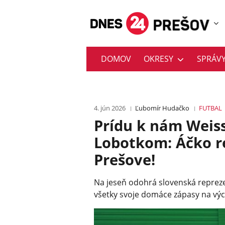
DOMOV
OKRESY
SPRÁV
4. jún 2026
Ľubomír Hudačko
FUTBAL
Prídu k nám Weis
Lobotkom: Áčko r
Prešove!
Na jeseň odohrá slovenská repreze
všetky svoje domáce zápasy na vý