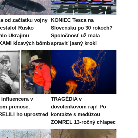
sa od začiatku vojny
KONIEC Tesca na
nestalo! Rusko
Slovensku po 30 rokoch?
alo Ukrajinu
Spoločnosť už mala
KAMI kĺzavých bômb
spraviť jasný krok!
influencera v
TRAGÉDIA v
om prenose:
dovolenkovom raji! Po
ELILI ho uprostred
kontakte s medúzou
ZOMREL 13-ročný chlapec