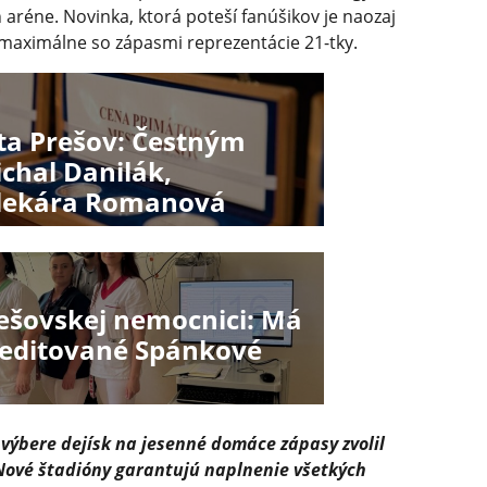
 aréne. Novinka, ktorá poteší fanúšikov je naozaj
 maximálne so zápasmi reprezentácie 21-tky.
a Prešov: Čestným
chal Danilák,
 lekára Romanová
šovskej nemocnici: Má
kreditované Spánkové
i výbere dejísk na jesenné domáce zápasy zvolil
Nové štadióny garantujú naplnenie všetkých