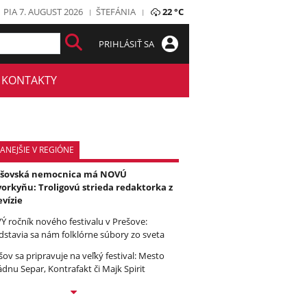
PIA 7. AUGUST 2026
ŠTEFÁNIA
22 °C
PRIHLÁSIŤ SA
KONTAKTY
ANEJŠIE V REGIÓNE
ešovská nemocnica má NOVÚ
orkyňu: Troligovú strieda redaktorka z
evízie
Ý ročník nového festivalu v Prešove:
dstavia sa nám folklórne súbory zo sveta
šov sa pripravuje na veľký festival: Mesto
ádnu Separ, Kontrafakt či Majk Spirit