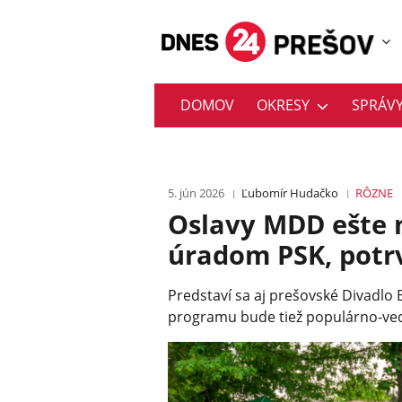
DOMOV
OKRESY
SPRÁV
5. jún 2026
Ľubomír Hudačko
RÔZNE
Oslavy MDD ešte 
úradom PSK, potrv
Predstaví sa aj prešovské Divadlo
programu bude tiež populárno-ved