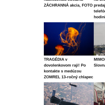
ZÁCHRANNÁ akcia, FOTO
preda
telefó
hodin
TRAGÉDIA v
MIMOR
dovolenkovom raji! Po
Slovn
kontakte s medúzou
ZOMREL 13-ročný chlapec