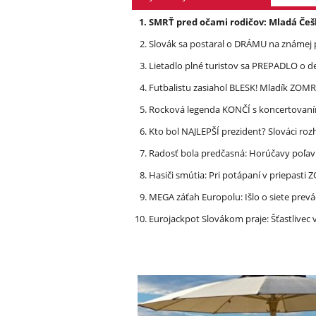
SMRŤ pred očami rodičov: Mladá Češ
Slovák sa postaral o DRÁMU na známej 
Lietadlo plné turistov sa PREPADLO o d
Futbalistu zasiahol BLESK! Mladík ZOM
Rocková legenda KONČÍ s koncertovan
Kto bol NAJLEPŠÍ prezident? Slováci ro
Radosť bola predčasná: Horúčavy poľavi
Hasiči smútia: Pri potápaní v priepasti
MEGA záťah Europolu: Išlo o siete prevá
Eurojackpot Slovákom praje: Šťastliv