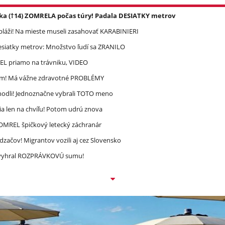
ka (†14) ZOMRELA počas túry! Padala DESIATKY metrov
pláži! Na mieste museli zasahovať KARABINIERI
esiatky metrov: Množstvo ľudí sa ZRANILO
REL priamo na trávniku, VIDEO
ím! Má vážne zdravotné PROBLÉMY
zhodli! Jednoznačne vybrali TOTO meno
a len na chvíľu! Potom udrú znova
 ZOMREL špičkový letecký záchranár
dzačov! Migrantov vozili aj cez Slovensko
ec vyhral ROZPRÁVKOVÚ sumu!