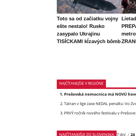
Toto sa od začiatku vojny
Lietad
ešte nestalo! Rusko
PREPA
zasypalo Ukrajinu
metro
TISÍCKAMI kĺzavých bômb
ZRAN
NAJČÍTANEJŠIE V REGIÓNE
Prešovská nemocnica má NOVÚ hovork
Tatran v lige zase NEDAL penaltu: Vo Zv
PRVÝ ročník nového festivalu v Prešove:
NAJČÍTANEJŠIE ZO SLOVENSKA
7 dní
24