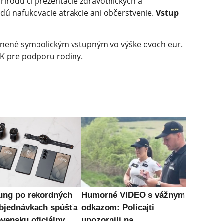
 prírodu či prezentácie zdravotníckych a
ú nafukovacie atrakcie ani občerstvenie.
Vstup
tnené symbolickým vstupným vo výške dvoch eur.
SK pre podporu rodiny.
ng po rekordných
Humorné VIDEO s vážnym
bjednávkach spúšťa
odkazom: Policajti
ovensku oficiálny
upozornili na