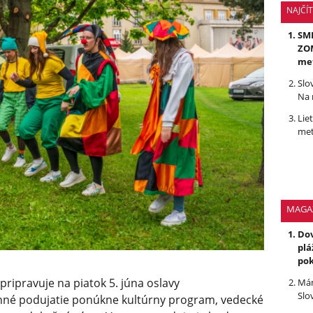
NAJČÍ
SMR
ZOM
me
Slo
Na 
Lie
met
MAGA
Dov
plá
po
ripravuje na piatok 5. júna oslavy
Mám
Slo
nné podujatie ponúkne kultúrny program, vedecké