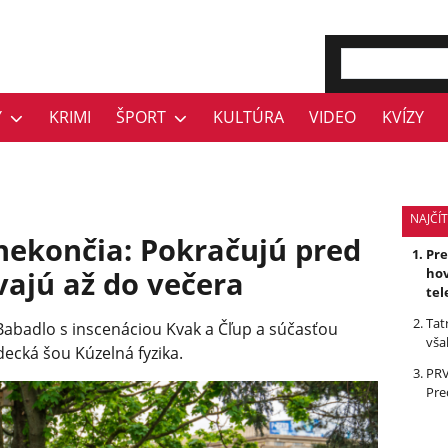
Y
KRIMI
ŠPORT
KULTÚRA
VIDEO
KVÍZY
NAJČÍT
nekončia: Pokračujú pred
Pr
ajú až do večera
hov
tel
Tat
 Babadlo s inscenáciou Kvak a Čľup a súčasťou
vša
ecká šou Kúzelná fyzika.
PRV
Pre