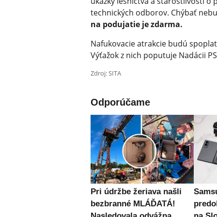
ukážky lesníctva a starostlivosti o
technických odborov. Chýbať nebud
na podujatie je zdarma.
Nafukovacie atrakcie budú spopla
Výťažok z nich poputuje Nadácii P
Zdroj: SITA
Odporúčame
Pri údržbe žeriava našli
Samsu
bezbranné MLÁĎATÁ!
predo
Nasledovala odvážna
na Sl