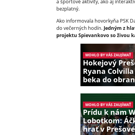
a športové aktivity, ako aj intera
bezplatný.
Ako informovala hovorkyňa PSK Daš
do večerných hodín.
Jedným z hla
projektu Spievankovo so živou k
MOHLO BY VÁS ZAUJÍMAŤ
Hokejový Preš
Ryana Colvilla
beka do obra
MOHLO BY VÁS ZAUJÍMAŤ
Prídu k nám W
Lobotkom: Áčk
hrať v Prešove