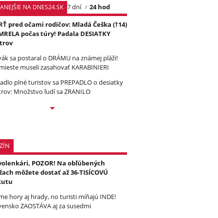
7 dní
24 hod
TANEJŠIE NA DNES24.SK
Ť pred očami rodičov: Mladá Češka (†14)
RELA počas túry! Padala DESIATKY
trov
vák sa postaral o DRÁMU na známej pláži!
mieste museli zasahovať KARABINIERI
tadlo plné turistov sa PREPADLO o desiatky
rov: Množstvo ľudí sa ZRANILO
ZÍN
olenkári, POZOR! Na obľúbených
žach môžete dostať až 36-TISÍCOVÚ
kutu
e hory aj hrady, no turisti míňajú INDE!
vensko ZAOSTÁVA aj za susedmi