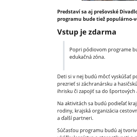
Predstaví sa aj prešovské Divadl
programu bude tiež populárno-v
Vstup je zdarma
Popri pódiovom programe bud
edukačná zóna.
Deti si v nej budú môcť vyskúšať po
prezrieť si záchranársku a hasičsk
ihrisku či zapojiť sa do športovýc
Na aktivitách sa budú podieľať kr
rodiny, krajská organizácia cesto
a ďalší partneri.
Súčasťou programu budú aj tvorivé