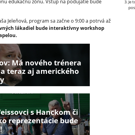
ktívnu edukačnú zónu. Vstup na podujatie bude
Je 
pos
a Jeleňová, program sa začne o 9:00 a potrvá až
vných lákadiel bude interaktívny workshop
apelou.
ov: Má nového trénera
 a teraz aj amerického
ny
eissovci s Hanckom či
o reprezentácie bude
!