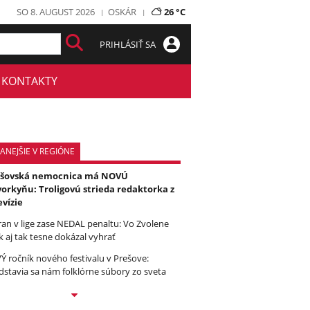
SO 8. AUGUST 2026
OSKÁR
26 °C
PRIHLÁSIŤ SA
KONTAKTY
ANEJŠIE V REGIÓNE
ešovská nemocnica má NOVÚ
orkyňu: Troligovú strieda redaktorka z
evízie
ran v lige zase NEDAL penaltu: Vo Zvolene
k aj tak tesne dokázal vyhrať
Ý ročník nového festivalu v Prešove:
dstavia sa nám folklórne súbory zo sveta