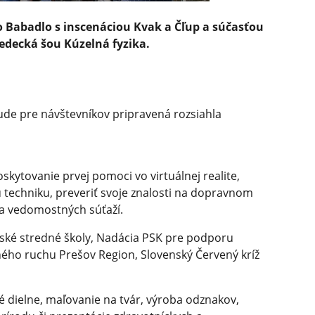
o Babadlo s inscenáciou Kvak a Čľup a súčasťou
edecká šou Kúzelná fyzika.
e pre návštevníkov pripravená rozsiahla
skytovanie prvej pomoci vo virtuálnej realite,
ú techniku, preveriť svoje znalosti na dopravnom
h a vedomostných súťaží.
ajské stredné školy, Nadácia PSK pre podporu
vného ruchu Prešov Region, Slovenský Červený kríž
 dielne, maľovanie na tvár, výroba odznakov,