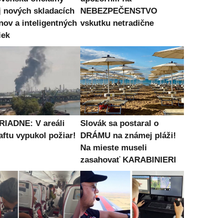
j nových skladacích
NEBEZPEČENSTVO
nov a inteligentných
vskutku netradične
iek
IADNE: V areáli
Slovák sa postaral o
aftu vypukol požiar!
DRÁMU na známej pláži!
Na mieste museli
zasahovať KARABINIERI