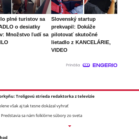
lo plné turistov sa
Slovenský startup
DLO o desiatky
prekvapil: Dokáže
v: Množstvo ľudí sa
pilotovať skutočné
ILO
lietadlo z KANCELÁRIE,
VIDEO
yňu: Troligovú strieda redaktorka z televízie
olene však aj tak tesne dokázal vyhrať
 Predstavia sa nám folklórne súbory zo sveta
 hod