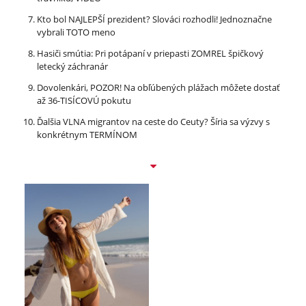
Kto bol NAJLEPŠÍ prezident? Slováci rozhodli! Jednoznačne
vybrali TOTO meno
Hasiči smútia: Pri potápaní v priepasti ZOMREL špičkový
letecký záchranár
Dovolenkári, POZOR! Na obľúbených plážach môžete dostať
až 36-TISÍCOVÚ pokutu
Ďalšia VLNA migrantov na ceste do Ceuty? Šíria sa výzvy s
konkrétnym TERMÍNOM