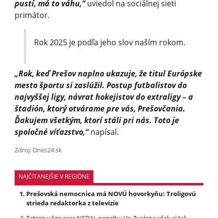
pustí, má to váhu,“
uviedol na sociálnej sieti
primátor.
Rok 2025 je podľa jeho slov naším rokom.
„Rok, keď Prešov naplno ukazuje, že titul Európske
mesto športu si zaslúžil. Postup futbalistov do
najvyššej ligy, návrat hokejistov do extraligy – a
štadión, ktorý otvárame pre vás, Prešovčania.
Ďakujem všetkým, ktorí stáli pri nás. Toto je
spoločné víťazstvo,“
napísal.
Zdroj: Dnes24.sk
NAJČÍTANEJŠIE V REGIÓNE
Prešovská nemocnica má NOVÚ hovorkyňu: Troligovú
strieda redaktorka z televízie