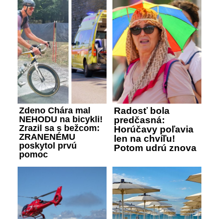
Zdeno Chára mal
Radosť bola
NEHODU na bicykli!
predčasná:
Zrazil sa s bežcom:
Horúčavy poľavia
ZRANENÉMU
len na chvíľu!
poskytol prvú
Potom udrú znova
pomoc