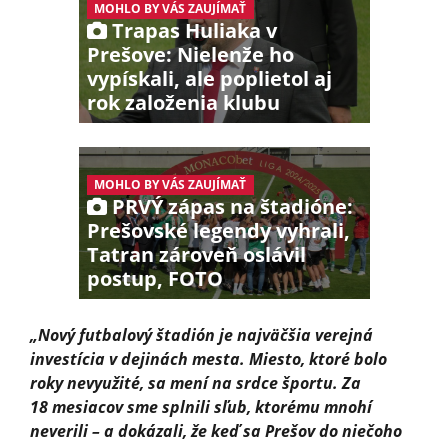
MOHLO BY VÁS ZAUJÍMAŤ
Trapas Huliaka v
Prešove: Nielenže ho
vypískali, ale poplietol aj
rok založenia klubu
MOHLO BY VÁS ZAUJÍMAŤ
PRVÝ zápas na štadióne:
Prešovské legendy vyhrali,
Tatran zároveň oslávil
postup, FOTO
„Nový futbalový štadión je najväčšia verejná
investícia v dejinách mesta. Miesto, ktoré bolo
roky nevyužité, sa mení na srdce športu. Za
18 mesiacov sme splnili sľub, ktorému mnohí
neverili – a dokázali, že keď sa Prešov do niečoho