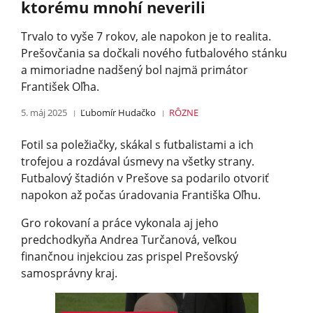
ktorému mnohí neverili
Trvalo to vyše 7 rokov, ale napokon je to realita.
Prešovčania sa dočkali nového futbalového stánku
a mimoriadne nadšený bol najmä primátor
František Oľha.
5. máj 2025
Ľubomír Hudačko
RÔZNE
Fotil sa poležiačky, skákal s futbalistami a ich
trofejou a rozdával úsmevy na všetky strany.
Futbalový štadión v Prešove sa podarilo otvoriť
napokon až počas úradovania Františka Oľhu.
Gro rokovaní a práce vykonala aj jeho
predchodkyňa Andrea Turčanová, veľkou
finančnou injekciou zas prispel Prešovský
samosprávny kraj.