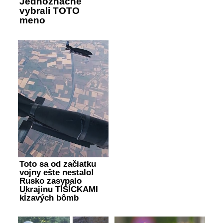
Jednoznačne
vybrali TOTO
meno
Toto sa od začiatku
vojny ešte nestalo!
Rusko zasypalo
Ukrajinu TISÍCKAMI
kĺzavých bômb