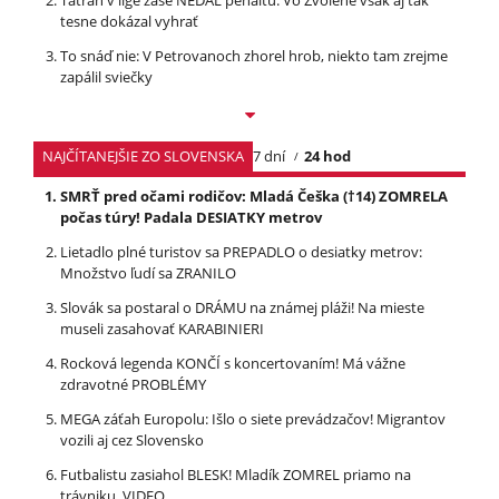
Tatran v lige zase NEDAL penaltu: Vo Zvolene však aj tak
tesne dokázal vyhrať
To snáď nie: V Petrovanoch zhorel hrob, niekto tam zrejme
zapálil sviečky
NAJČÍTANEJŠIE ZO SLOVENSKA
7 dní
24 hod
SMRŤ pred očami rodičov: Mladá Češka (†14) ZOMRELA
počas túry! Padala DESIATKY metrov
Lietadlo plné turistov sa PREPADLO o desiatky metrov:
Množstvo ľudí sa ZRANILO
Slovák sa postaral o DRÁMU na známej pláži! Na mieste
museli zasahovať KARABINIERI
Rocková legenda KONČÍ s koncertovaním! Má vážne
zdravotné PROBLÉMY
MEGA záťah Europolu: Išlo o siete prevádzačov! Migrantov
vozili aj cez Slovensko
Futbalistu zasiahol BLESK! Mladík ZOMREL priamo na
trávniku, VIDEO