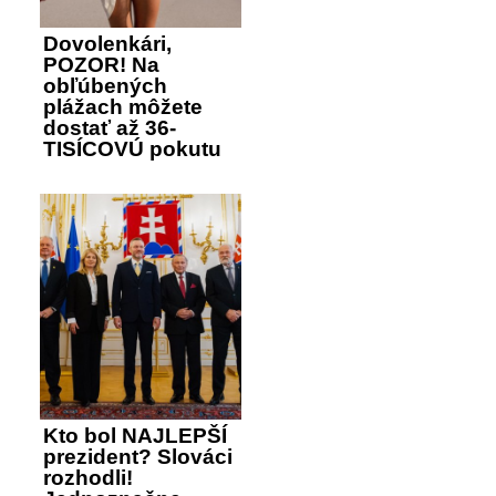
Dovolenkári,
POZOR! Na
obľúbených
plážach môžete
dostať až 36-
TISÍCOVÚ pokutu
Kto bol NAJLEPŠÍ
prezident? Slováci
rozhodli!