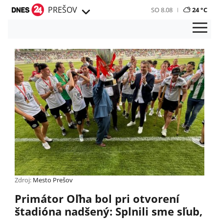
PREŠOV
SO 8.08
24 °C
Zdroj:
Mesto Prešov
Primátor Oľha bol pri otvorení
štadióna nadšený: Splnili sme sľub,