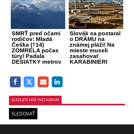
SMRŤ pred očami
Slovák sa postaral
rodičov: Mladá
o DRÁMU na
Češka (†14)
známej pláži! Na
ZOMRELA počas
mieste museli
túry! Padala
zasahovať
DESIATKY metrov
KARABINIERI
SLEDUJTE NÁŠ INSTAGRAM
SLEDOVAŤ