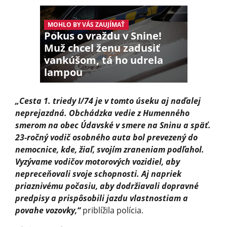
MOHLO BY VÁS ZAUJÍMAŤ
Pokus o vraždu v Snine!
Muž chcel ženu zadusiť
vankúšom, tá ho udrela
lampou
„Cesta 1. triedy I/74 je v tomto úseku aj naďalej
neprejazdná. Obchádzka vedie z Humenného
smerom na obec Údavské v smere na Sninu a späť.
23-ročný vodič osobného auta bol prevezený do
nemocnice, kde, žiaľ, svojím zraneniam podľahol.
Vyzývame vodičov motorových vozidiel, aby
nepreceňovali svoje schopnosti. Aj napriek
priaznivému počasiu, aby dodržiavali dopravné
predpisy a prispôsobili jazdu vlastnostiam a
povahe vozovky,“
priblížila polícia.