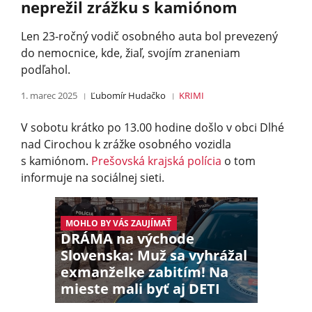
neprežil zrážku s kamiónom
Len 23-ročný vodič osobného auta bol prevezený
do nemocnice, kde, žiaľ, svojím zraneniam
podľahol.
1. marec 2025
Ľubomír Hudačko
KRIMI
V sobotu krátko po 13.00 hodine došlo v obci Dlhé
nad Cirochou k zrážke osobného vozidla
s kamiónom.
Prešovská krajská polícia
o tom
informuje na sociálnej sieti.
MOHLO BY VÁS ZAUJÍMAŤ
DRÁMA na východe
Slovenska: Muž sa vyhrážal
exmanželke zabitím! Na
mieste mali byť aj DETI