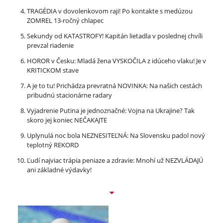
TRAGÉDIA v dovolenkovom raji! Po kontakte s medúzou
ZOMREL 13-ročný chlapec
Sekundy od KATASTROFY! Kapitán lietadla v poslednej chvíli
prevzal riadenie
HOROR v Česku: Mladá žena VYSKOČILA z idúceho vlaku! Je v
KRITICKOM stave
A je to tu! Prichádza prevratná NOVINKA: Na našich cestách
pribudnú stacionárne radary
Vyjadrenie Putina je jednoznačné: Vojna na Ukrajine? Tak
skoro jej koniec NEČAKAJTE
Uplynulá noc bola NEZNESITEĽNÁ: Na Slovensku padol nový
teplotný REKORD
Ľudí najviac trápia peniaze a zdravie: Mnohí už NEZVLÁDAJÚ
ani základné výdavky!