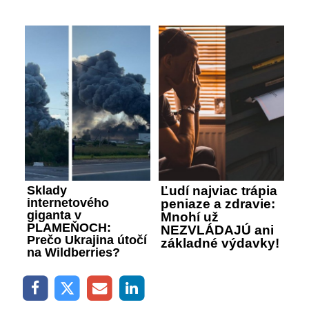
Sklady
Ľudí najviac trápia
internetového
peniaze a zdravie:
giganta v
Mnohí už
PLAMEŇOCH:
NEZVLÁDAJÚ ani
Prečo Ukrajina útočí
základné výdavky!
na Wildberries?