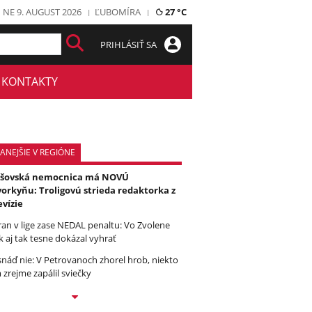
NE 9. AUGUST 2026
ĽUBOMÍRA
27 °C
PRIHLÁSIŤ SA
KONTAKTY
ANEJŠIE V REGIÓNE
ešovská nemocnica má NOVÚ
orkyňu: Troligovú strieda redaktorka z
evízie
ran v lige zase NEDAL penaltu: Vo Zvolene
k aj tak tesne dokázal vyhrať
snáď nie: V Petrovanoch zhorel hrob, niekto
 zrejme zapálil sviečky