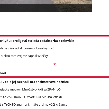
yňu: Troligovú strieda redaktorka z televízie
olene však aj tak tesne dokázal vyhrať
 niekto tam zrejme zapálil sviečky
 hod
K! V tele jej nechali 18-centimetrové nožnice
esiatky metrov: Množstvo ľudí sa ZRANILO
etí to ZACHRÁNILO život! KOLAPS na letisku
é z TÝCHTO znamení, máte vraj najväčšiu šancu