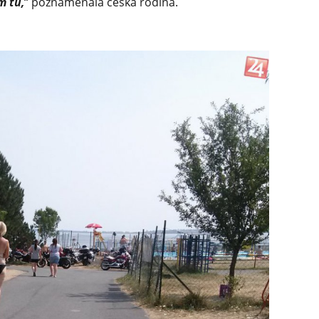
m tu,
“ poznamenala česká rodina.