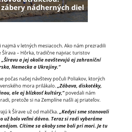
i zábery nádherných diel
ti najmä v letných mesiacoch. Ako nám prezradili
e Šírava – Hôrka, tradične najviac turistov
.
„Šíravu a jej okolie navštevujú aj zahraniční
arska, Nemecka a Ukrajiny.“
 počas našej návštevy počuli Poliakov, ktorých
lovenského mora prilákalo.
„Zábava, diskotéky,
nou, ale aj blízkosť kultúry,“
povedali nám
 radi, pretože si na Zemplíne našli aj priateľov.
vajú k Šírave už od malička.
„Kedysi sme stanovali
to už bolo veľmi dávno. Teraz si radi vyberáme
enájom. Cítime sa akoby sme boli pri mori. Je tu