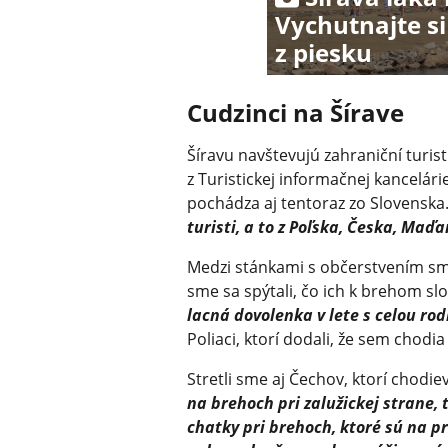
Vychutnajte s
z piesku
Cudzinci na Šírave
Šíravu navštevujú zahraniční turis
z Turistickej informačnej kancelári
pochádza aj tentoraz zo Slovenska
turisti, a to z Poľska, Česka, Maď
Medzi stánkami s občerstvením sme
sme sa spýtali, čo ich k brehom s
lacná dovolenka v lete s celou rodi
Poliaci, ktorí dodali, že sem chodia
Stretli sme aj Čechov, ktorí chodie
na brehoch pri zalužickej strane, 
chatky pri brehoch, ktoré sú na pr