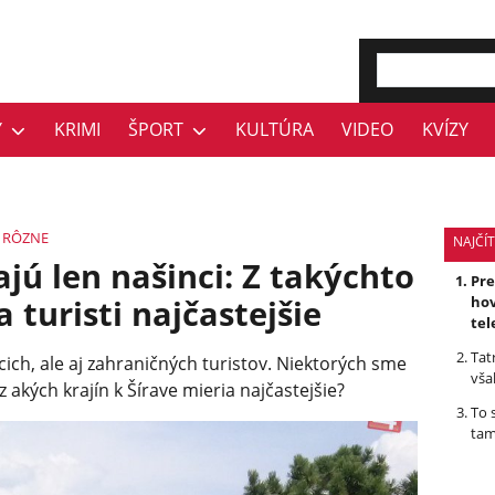
Y
KRIMI
ŠPORT
KULTÚRA
VIDEO
KVÍZY
RÔZNE
NAJČÍT
jú len našinci: Z takýchto
Pr
a turisti najčastejšie
hov
tel
Tat
ch, ale aj zahraničných turistov. Niektorých sme
vša
 z akých krajín k Šírave mieria najčastejšie?
To 
tam