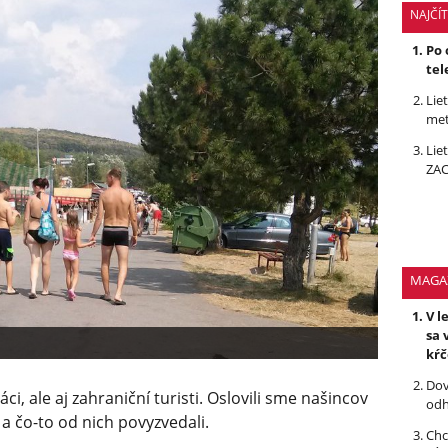
NAJČÍ
Po 
tel
Lie
met
Lie
ZAC
MAGA
V l
sa 
kŕ
Dov
i, ale aj zahraniční turisti. Oslovili sme našincov
odh
 a čo-to od nich povyzvedali.
Chc