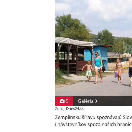
5
Galéria
Zdroj:
Dnes24.sk
Zemplínsku šíravu spoznávajú Slovác
i návštevníkov spoza našich hraníc