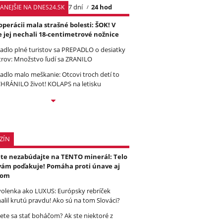
7 dní
24 hod
TANEJŠIE NA DNES24.SK
operácii mala strašné bolesti: ŠOK! V
e jej nechali 18-centimetrové nožnice
tadlo plné turistov sa PREPADLO o desiatky
rov: Množstvo ľudí sa ZRANILO
tadlo malo meškanie: Otcovi troch detí to
HRÁNILO život! KOLAPS na letisku
ZÍN
ete nezabúdajte na TENTO minerál: Telo
vám poďakuje! Pomáha proti únave aj
čom
olenka ako LUXUS: Európsky rebríček
alil krutú pravdu! Ako sú na tom Slováci?
ete sa stať boháčom? Ak ste niektoré z