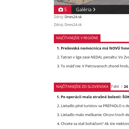
5
Galéria
Zdroj:
Dnes24.sk
Zdroj: Dnes24.sk
NAJČÍTANEJŠIE V REGIÓNE
Prešovská nemocnica má NOVÚ hovork
Tatran v lige zase NEDAL penaltu: Vo Zv
To snáď nie: V Petrovanoch zhorel hrob,
NAJČÍTANEJŠIE ZO SLOVENSKA
7 dní
24
Po operácii mala strašné bolesti: ŠO
Lietadlo plné turistov sa PREPADLO o d
Lietadlo malo meškanie: Otcovi troch d
Chcete sa stať boháčom? Ak ste niektor