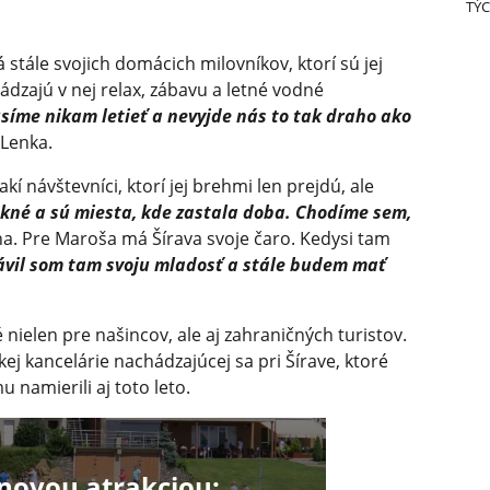
TÝC
tále svojich domácich milovníkov, ktorí sú jej
dzajú v nej relax, zábavu a letné vodné
síme nikam letieť a nevyjde nás to tak draho ako
 Lenka.
kí návštevníci, ktorí jej brehmi len prejdú, ale
ekné a sú miesta, kde zastala doba. Chodíme sem,
na. Pre Maroša má Šírava svoje čaro. Kedysi tam
ávil som tam svoju mladosť a stále budem mať
nielen pre našincov, ale aj zahraničných turistov.
kej kancelárie nachádzajúcej sa pri Šírave, ktoré
u namierili aj toto leto.
 novou atrakciou: