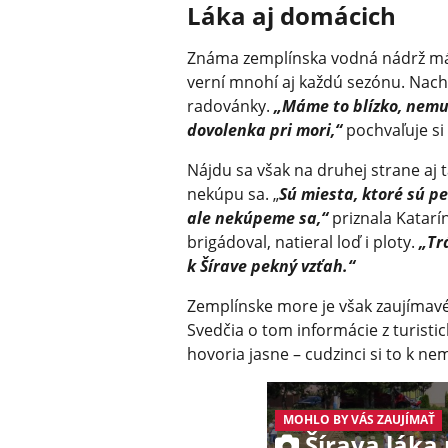
Láka aj domácich
Známa zemplínska vodná nádrž má s
verní mnohí aj každú sezónu. Nachá
radovánky.
„Máme to blízko, nemu
dovolenka pri mori,“
pochvaľuje si
Nájdu sa však na druhej strane aj ta
nekúpu sa. „
Sú miesta, ktoré sú p
ale nekúpeme sa,“
priznala Katarí
brigádoval, natieral loď i ploty.
„Tr
k Šírave pekný vzťah.“
Zemplínske more je však zaujímavé 
Svedčia o tom informácie z turistic
hovoria jasne – cudzinci si to k nem
MOHLO BY VÁS ZAUJÍMAŤ
Šírava láka