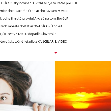
 TISÍC! Ruský novinár OTVORENE: Je to RANA pre KHL
enior chcel zachrániť topiaceho sa, sám ZOMREL
 odhalil krutú pravdu! Ako sú na tom Slováci?
ážach môžete dostať až 36-TISÍCOVÚ pokutu
EJŠIE cesty? TAKTO dopadlo Slovensko
lotovať skutočné lietadlo z KANCELÁRIE, VIDEO