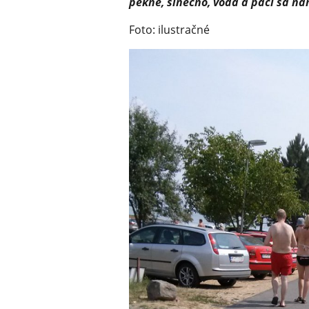
pekne, slnečno, voda a páči sa ná
Foto: ilustračné