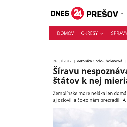
DOMOV
OKRESY
SPRÁV
26. júl 2017
Veronika Ondo-Cholewová
Šíravu nespoznáva
štátov k nej mieri
Zemplínske more neláka len domáci
aj oslovili a čo-to nám prezradili. A