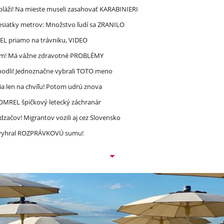
pláži! Na mieste museli zasahovať KARABINIERI
esiatky metrov: Množstvo ľudí sa ZRANILO
REL priamo na trávniku, VIDEO
ím! Má vážne zdravotné PROBLÉMY
zhodli! Jednoznačne vybrali TOTO meno
a len na chvíľu! Potom udrú znova
 ZOMREL špičkový letecký záchranár
dzačov! Migrantov vozili aj cez Slovensko
ec vyhral ROZPRÁVKOVÚ sumu!