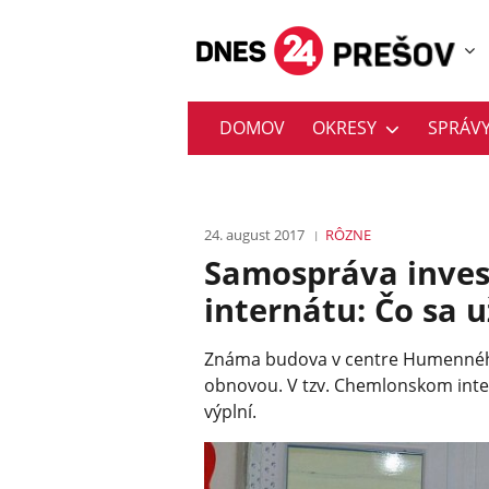
DOMOV
OKRESY
SPRÁV
24. august 2017
RÔZNE
Samospráva inves
internátu: Čo sa u
Známa budova v centre Humenného
obnovou. V tzv. Chemlonskom int
výplní.