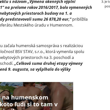
ojektu s názvom „Výmena okenných výplní
Je 
pos
 1“ na prelome rokov 2016/2017, bolo vymenených
 nebytových priestoroch budovy na 1. a
dy predstavovali sumu 26 878,20 eur,“
priblížila
referátu Mestského úradu v Humennom.
roku začala humenská samospráva s realizáciou
oločnosť BSV STAV, s.r.o., ktorá vymenila spolu
 nebytových priestoroch na 3. poschodí a
schodí.
„Celková suma druhej etapy výmeny
ená 9. augusta, sa vyšplhala do výšky
y na humenskom
koto ľudí si to tam v