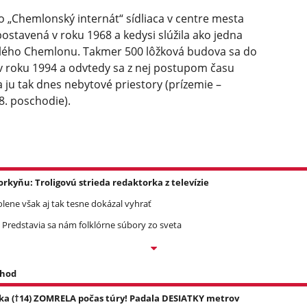
Chemlonský internát“ sídliaca v centre mesta
postavená v roku 1968 a kedysi slúžila ako jedna
lého Chemlonu. Takmer 500 lôžková budova sa do
 roku 1994 a odvtedy sa z nej postupom času
 ju tak dnes nebytové priestory (prízemie –
8. poschodie).
yňu: Troligovú strieda redaktorka z televízie
olene však aj tak tesne dokázal vyhrať
 Predstavia sa nám folklórne súbory zo sveta
 hod
ka (†14) ZOMRELA počas túry! Padala DESIATKY metrov