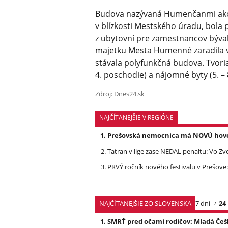
Budova nazývaná Humenčanmi ako „
v blízkosti Mestského úradu, bola 
z ubytovní pre zamestnancov býva
majetku Mesta Humenné zaradila v
stávala polyfunkčná budova. Tvoria
4. poschodie) a nájomné byty (5. – 
Zdroj: Dnes24.sk
NAJČÍTANEJŠIE V REGIÓNE
Prešovská nemocnica má NOVÚ hovork
Tatran v lige zase NEDAL penaltu: Vo Zv
PRVÝ ročník nového festivalu v Prešove:
NAJČÍTANEJŠIE ZO SLOVENSKA
7 dní
24
SMRŤ pred očami rodičov: Mladá Češ