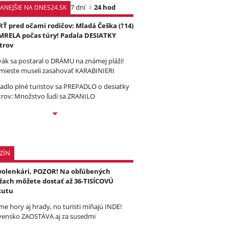
7 dní
24 hod
TANEJŠIE NA DNES24.SK
Ť pred očami rodičov: Mladá Češka (†14)
RELA počas túry! Padala DESIATKY
trov
vák sa postaral o DRÁMU na známej pláži!
mieste museli zasahovať KARABINIERI
tadlo plné turistov sa PREPADLO o desiatky
rov: Množstvo ľudí sa ZRANILO
ZÍN
olenkári, POZOR! Na obľúbených
žach môžete dostať až 36-TISÍCOVÚ
kutu
e hory aj hrady, no turisti míňajú INDE!
vensko ZAOSTÁVA aj za susedmi