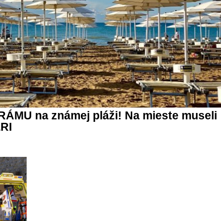
DRÁMU na známej pláži! Na mieste museli
RI