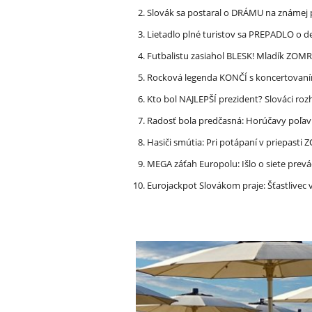
Slovák sa postaral o DRÁMU na známej 
Lietadlo plné turistov sa PREPADLO o d
Futbalistu zasiahol BLESK! Mladík ZOM
Rocková legenda KONČÍ s koncertovan
Kto bol NAJLEPŠÍ prezident? Slováci ro
Radosť bola predčasná: Horúčavy poľavi
Hasiči smútia: Pri potápaní v priepasti
MEGA záťah Europolu: Išlo o siete prevá
Eurojackpot Slovákom praje: Šťastliv