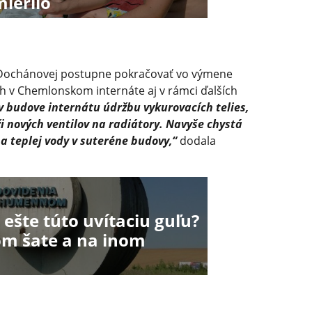
ierilo
Dochánovej postupne pokračovať vo výmene
h v Chemlonskom internáte aj v rámci ďalších
 budove internátu údržbu vykurovacích telies,
 nových ventilov na radiátory. Navyše chystá
a teplej vody v suteréne budovy,“
dodala
ešte túto uvítaciu guľu?
om šate a na inom