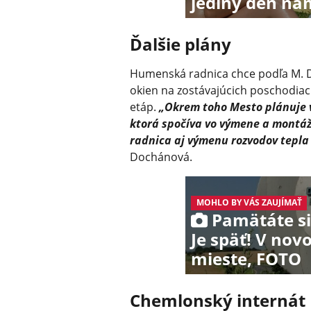
jediný deň nam
Ďalšie plány
Humenská radnica chce podľa M. 
okien na zostávajúcich poschodiac
etáp.
„Okrem toho Mesto plánuje v
ktorá spočíva vo výmene a montáži
radnica aj výmenu rozvodov tepla 
Dochánová.
MOHLO BY VÁS ZAUJÍMAŤ
Pamätáte si 
Je späť! V nov
mieste, FOTO
Chemlonský internát