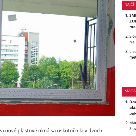
NAJČÍ
SMR
ZOM
me
Slo
Na 
Lie
met
MAGA
Dov
plá
po
Mám
Slo
a nové plastové okná sa uskutočnila v dvoch