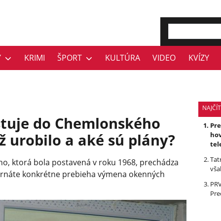
Y
KRIMI
ŠPORT
KULTÚRA
VIDEO
KVÍZY
NAJČÍT
tuje do Chemlonského
Pr
ž urobilo a aké sú plány?
hov
tel
Tat
, ktorá bola postavená v roku 1968, prechádza
vša
ernáte konkrétne prebieha výmena okenných
PRV
Pre