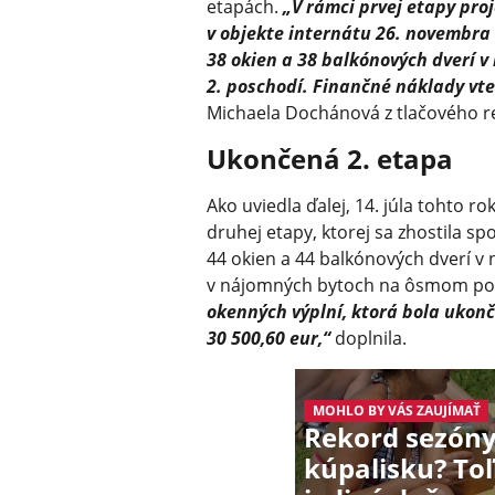
etapách.
„V rámci prvej etapy pr
v objekte internátu 26. novembra
38 okien a 38 balkónových dverí v
2. poschodí. Finančné náklady vte
Michaela Dochánová z tlačového 
Ukončená 2. etapa
Ako uviedla ďalej, 14. júla tohto 
druhej etapy, ktorej sa zhostila sp
44 okien a 44 balkónových dverí v
v nájomných bytoch na ôsmom po
okenných výplní, ktorá bola ukonč
30 500,60 eur,“
doplnila.
MOHLO BY VÁS ZAUJÍMAŤ
Rekord sezón
kúpalisku? Toľ