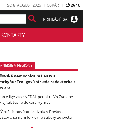
SO 8. AUGUST 2026
OSKÁR
26 °C
PRIHLÁSIŤ SA
KONTAKTY
ANEJŠIE V REGIÓNE
ešovská nemocnica má NOVÚ
orkyňu: Troligovú strieda redaktorka z
evízie
ran v lige zase NEDAL penaltu: Vo Zvolene
k aj tak tesne dokázal vyhrať
Ý ročník nového festivalu v Prešove:
dstavia sa nám folklórne súbory zo sveta