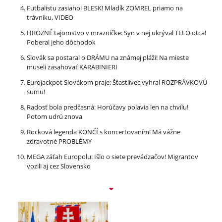
Futbalistu zasiahol BLESK! Mladík ZOMREL priamo na
trávniku, VIDEO
HROZNÉ tajomstvo v mrazničke: Syn v nej ukrýval TELO otca!
Poberal jeho dôchodok
Slovák sa postaral o DRÁMU na známej pláži! Na mieste
museli zasahovať KARABINIERI
Eurojackpot Slovákom praje: Šťastlivec vyhral ROZPRÁVKOVÚ
sumu!
Radosť bola predčasná: Horúčavy poľavia len na chvíľu!
Potom udrú znova
Rocková legenda KONČÍ s koncertovaním! Má vážne
zdravotné PROBLÉMY
MEGA záťah Europolu: Išlo o siete prevádzačov! Migrantov
vozili aj cez Slovensko