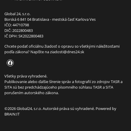
Global 24, s.r.o.
Borská 6 841 04 Bratislava - mestská časť Karlova Ves
IČO: 44710798
DIČ: 2022800483
IČ DPH: SK2022800483
Chcete podať oficiálnu žiadosť o opravu so všetkými náležitosťami
podľa zákona? Napíšte na
ziadosti@dnes24.sk
Všetky práva vyhradené.
Publikovanie alebo ďalšie šírenie správ a fotografií zo zdrojov TASR a
SITA sú bez predchádzajúceho písomného súhlasu TASR a SITA
porušením autorského zákona.
©2026 Global24, s.r.o. Autorské práva sú vyhradené. Powered by
BRAIN:IT