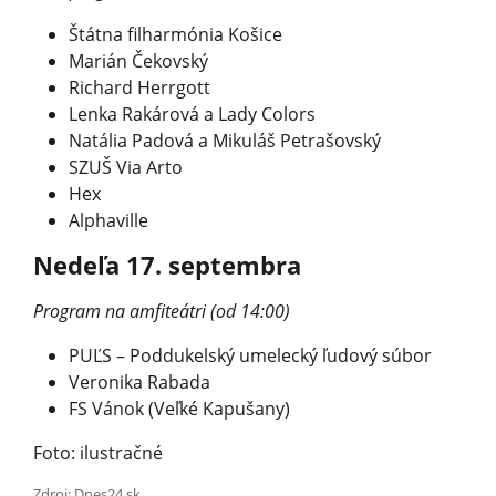
Štátna filharmónia Košice
Marián Čekovský
Richard Herrgott
Lenka Rakárová a Lady Colors
Natália Padová a Mikuláš Petrašovský
SZUŠ Via Arto
Hex
Alphaville
Nedeľa 17. septembra
Program na amfiteátri (od 14:00)
PUĽS – Poddukelský umelecký ľudový súbor
Veronika Rabada
FS Vánok (Veľké Kapušany)
Foto: ilustračné
Zdroj: Dnes24.sk