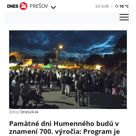
PREŠOV
SO 8.08
18 °C
Zdroj:
Dnes24.sk
Pamätné dni Humenného budú v
znamení 700. výročia: Program je