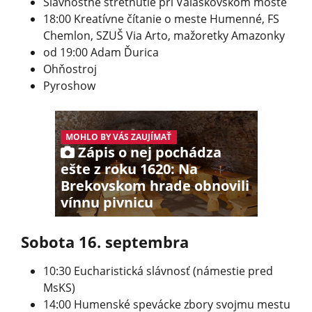
Slávnostné stretnutie pri Valaškovskom moste
18:00 Kreatívne čítanie o meste Humenné, FS
Chemlon, SZUŠ Via Arto, mažoretky Amazonky
od 19:00 Adam Ďurica
Ohňostroj
Pyroshow
MOHLO BY VÁS ZAUJÍMAŤ
Zápis o nej pochádza
ešte z roku 1620: Na
Brekovskom hrade obnovili
vínnu pivnicu
Sobota 16. septembra
10:30 Eucharistická slávnosť (námestie pred
MsKS)
14:00 Humenské spevácke zbory svojmu mestu