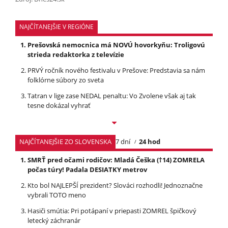
NAJČÍTANEJŠIE V REGIÓNE
Prešovská nemocnica má NOVÚ hovorkyňu: Troligovú
strieda redaktorka z televízie
PRVÝ ročník nového festivalu v Prešove: Predstavia sa nám
folklórne súbory zo sveta
Tatran v lige zase NEDAL penaltu: Vo Zvolene však aj tak
tesne dokázal vyhrať
NAJČÍTANEJŠIE ZO SLOVENSKA
7 dní
24 hod
SMRŤ pred očami rodičov: Mladá Češka (†14) ZOMRELA
počas túry! Padala DESIATKY metrov
Kto bol NAJLEPŠÍ prezident? Slováci rozhodli! Jednoznačne
vybrali TOTO meno
Hasiči smútia: Pri potápaní v priepasti ZOMREL špičkový
letecký záchranár