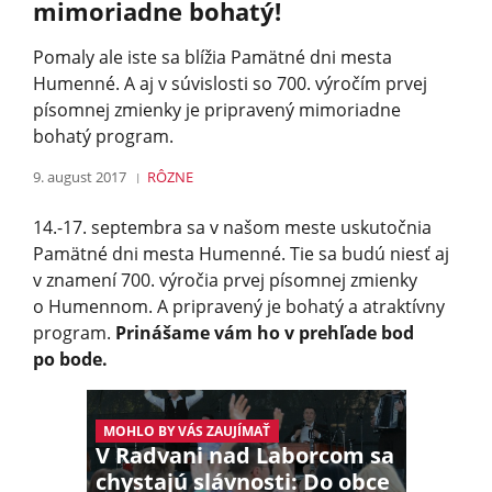
mimoriadne bohatý!
Pomaly ale iste sa blížia Pamätné dni mesta
Humenné. A aj v súvislosti so 700. výročím prvej
písomnej zmienky je pripravený mimoriadne
bohatý program.
9. august 2017
RÔZNE
14.-17. septembra sa v našom meste uskutočnia
Pamätné dni mesta Humenné. Tie sa budú niesť aj
v znamení 700. výročia prvej písomnej zmienky
o Humennom. A pripravený je bohatý a atraktívny
program.
Prinášame vám ho v prehľade bod
po bode.
MOHLO BY VÁS ZAUJÍMAŤ
V Radvani nad Laborcom sa
chystajú slávnosti: Do obce