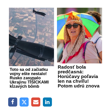
Radosť bola
Toto sa od začiatku
predčasná:
vojny ešte nestalo!
Horúčavy poľavia
Rusko zasypalo
len na chvíľu!
Ukrajinu TISÍCKAMI
Potom udrú znova
kĺzavých bômb