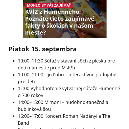
MOHLO BY VÁS ZAUJÍMAŤ
KVÍZ z Humenného:
Poznáte tieto zaujímavé
fakty o školách v našom
meste?
Piatok 15. septembra
10:00–11:30 Súťaž v stavaní sôch z piesku pre
deti (námestie pred MsKS)
10:00–11:00 Ujo Ľubo – interaktívne podujatie
pre deti
11:00 Vyhodnotenie výtvarnej súťaže Humenné
o 700 rokov
14:00–15:00 Mimoni – hudobno-tanečná a
bublinková šou
16:00–17:00 Koncert Roman Nadányi a The
Band