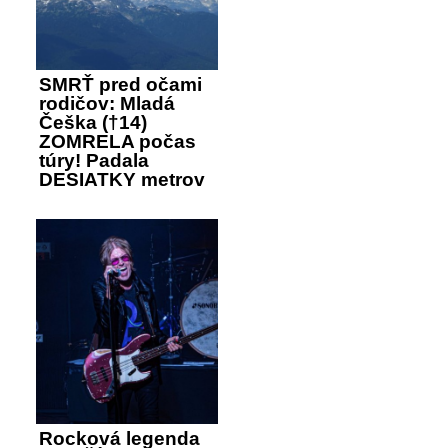
SMRŤ pred očami
rodičov: Mladá
Češka (†14)
ZOMRELA počas
túry! Padala
DESIATKY metrov
Rocková legenda