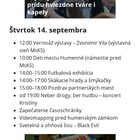
prídu hviezdne tváre i
kapely
Štvrtok 14. septembra
12:00 Vernisáž výstavy – Zvonimir Vila (výstavná
sieň MsKS)
10:00 Deti mestu Humenné (námestie pred
MsKS)
14:00–15:00 Futbalová exhibícia
14:00–17:00 Skákacie hrady a šmýkačky
15:00–18:00 Pozdrav partnerských miest
od 19:00 Neber drogy, ber hudbu – koncert
Kristíny
Zapečatenie časoschránky
Videomapping pred humenským zámkom
Svetelná a ohňová šou – Black Evil