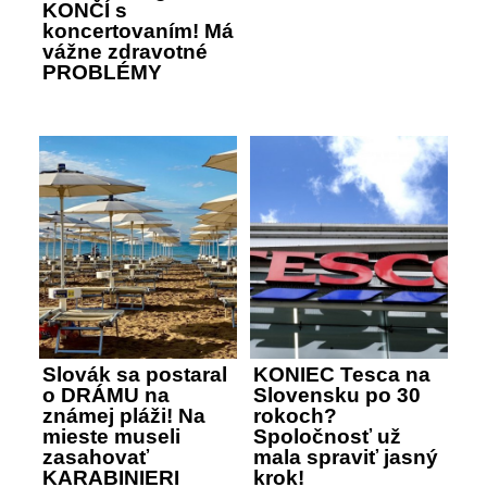
KONČÍ s
koncertovaním! Má
vážne zdravotné
PROBLÉMY
Slovák sa postaral
KONIEC Tesca na
o DRÁMU na
Slovensku po 30
známej pláži! Na
rokoch?
mieste museli
Spoločnosť už
zasahovať
mala spraviť jasný
KARABINIERI
krok!