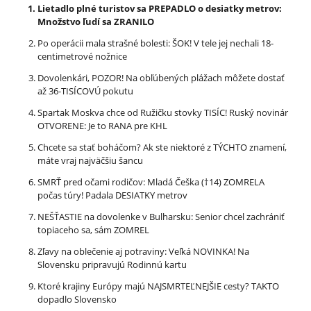
Lietadlo plné turistov sa PREPADLO o desiatky metrov:
Množstvo ľudí sa ZRANILO
Po operácii mala strašné bolesti: ŠOK! V tele jej nechali 18-
centimetrové nožnice
Dovolenkári, POZOR! Na obľúbených plážach môžete dostať
až 36-TISÍCOVÚ pokutu
Spartak Moskva chce od Ružičku stovky TISÍC! Ruský novinár
OTVORENE: Je to RANA pre KHL
Chcete sa stať boháčom? Ak ste niektoré z TÝCHTO znamení,
máte vraj najväčšiu šancu
SMRŤ pred očami rodičov: Mladá Češka (†14) ZOMRELA
počas túry! Padala DESIATKY metrov
NEŠŤASTIE na dovolenke v Bulharsku: Senior chcel zachrániť
topiaceho sa, sám ZOMREL
Zľavy na oblečenie aj potraviny: Veľká NOVINKA! Na
Slovensku pripravujú Rodinnú kartu
Ktoré krajiny Európy majú NAJSMRTEĽNEJŠIE cesty? TAKTO
dopadlo Slovensko