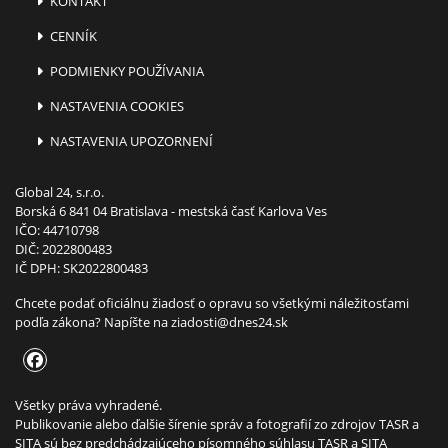
KONTAKT
CENNÍK
PODMIENKY POUŽÍVANIA
NASTAVENIA COOKIES
NASTAVENIA UPOZORNENÍ
Global 24, s.r.o.
Borská 6 841 04 Bratislava - mestská časť Karlova Ves
IČO: 44710798
DIČ: 2022800483
IČ DPH: SK2022800483
Chcete podať oficiálnu žiadosť o opravu so všetkými náležitosťami
podľa zákona? Napíšte na
ziadosti@dnes24.sk
Všetky práva vyhradené.
Publikovanie alebo ďalšie šírenie správ a fotografií zo zdrojov TASR a
SITA sú bez predchádzajúceho písomného súhlasu TASR a SITA