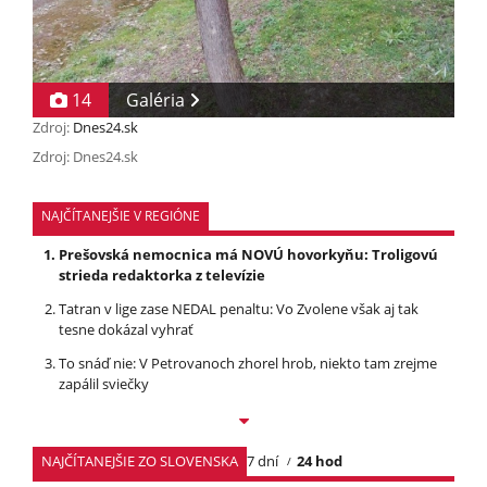
14
Galéria
Zdroj:
Dnes24.sk
Zdroj: Dnes24.sk
NAJČÍTANEJŠIE V REGIÓNE
Prešovská nemocnica má NOVÚ hovorkyňu: Troligovú
strieda redaktorka z televízie
Tatran v lige zase NEDAL penaltu: Vo Zvolene však aj tak
tesne dokázal vyhrať
To snáď nie: V Petrovanoch zhorel hrob, niekto tam zrejme
zapálil sviečky
NAJČÍTANEJŠIE ZO SLOVENSKA
7 dní
24 hod