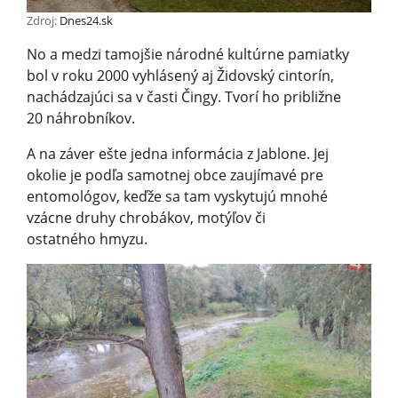
Zdroj:
Dnes24.sk
No a medzi tamojšie národné kultúrne pamiatky
bol v roku 2000 vyhlásený aj Židovský cintorín,
nachádzajúci sa v časti Čingy. Tvorí ho približne
20 náhrobníkov.
A na záver ešte jedna informácia z Jablone. Jej
okolie je podľa samotnej obce zaujímavé pre
entomológov, keďže sa tam vyskytujú mnohé
vzácne druhy chrobákov, motýľov či
ostatného hmyzu.