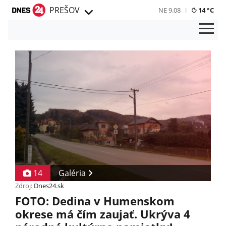
PREŠOV
NE 9.08
14 °C
14
Galéria
Zdroj:
Dnes24.sk
FOTO: Dedina v Humenskom
okrese má čím zaujať. Ukrýva 4