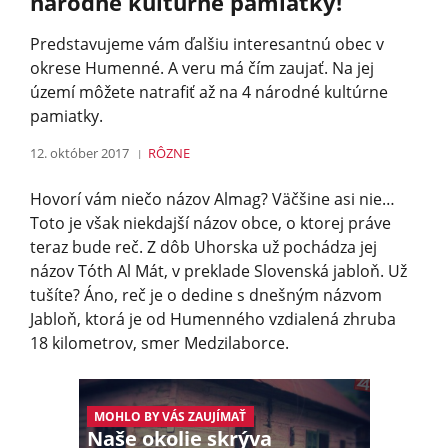
národné kultúrne pamiatky!
Predstavujeme vám ďalšiu interesantnú obec v
okrese Humenné. A veru má čím zaujať. Na jej
území môžete natrafiť až na 4 národné kultúrne
pamiatky.
12. október 2017
RÔZNE
Hovorí vám niečo názov Almag? Väčšine asi nie…
Toto je však niekdajší názov obce, o ktorej práve
teraz bude reč. Z dôb Uhorska už pochádza jej
názov Tóth Al Mát, v preklade Slovenská jabloň. Už
tušíte? Áno, reč je o dedine s dnešným názvom
Jabloň, ktorá je od Humenného vzdialená zhruba
18 kilometrov, smer Medzilaborce.
MOHLO BY VÁS ZAUJÍMAŤ
Naše okolie skrýva