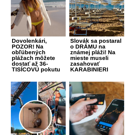
Dovolenkári,
Slovák sa postaral
POZOR! Na
o DRÁMU na
obľúbených
známej pláži! Na
plážach môžete
mieste museli
dostať až 36-
zasahovať
TISÍCOVÚ pokutu
KARABINIERI