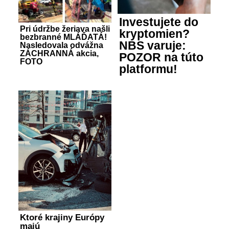
Investujete do
Pri údržbe žeriava našli
kryptomien?
bezbranné MLÁĎATÁ!
NBS varuje:
Nasledovala odvážna
ZÁCHRANNÁ akcia,
POZOR na túto
FOTO
platformu!
Ktoré krajiny Európy
majú