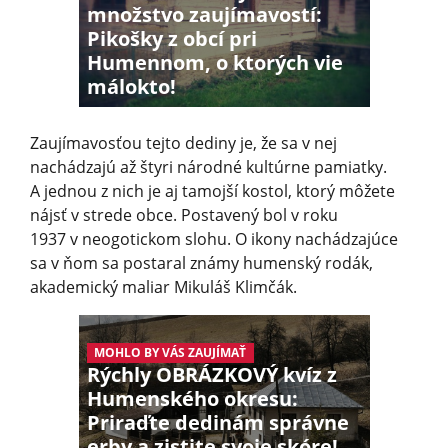
množstvo zaujímavostí:
Pikošky z obcí pri
Humennom, o ktorých vie
málokto!
Zaujímavosťou tejto dediny je, že sa v nej
nachádzajú až štyri národné kultúrne pamiatky.
A jednou z nich je aj tamojší kostol, ktorý môžete
nájsť v strede obce. Postavený bol v roku
1937 v neogotickom slohu. O ikony nachádzajúce
sa v ňom sa postaral známy humenský rodák,
akademický maliar Mikuláš Klimčák.
MOHLO BY VÁS ZAUJÍMAŤ
Rýchly OBRÁZKOVÝ kvíz z
Humenského okresu:
Priraďte dedinám správne
erby a zistite svoje skóre!