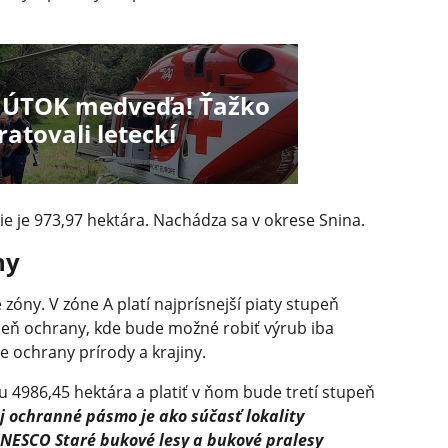
y ÚTOK medveďa! Ťažko
atovali leteckí
e je 973,97 hektára. Nachádza sa v okrese Snina.
hy
óny. V zóne A platí najprísnejší piaty stupeň
peň ochrany, kde bude možné robiť výrub iba
 ochrany prírody a krajiny.
986,45 hektára a platiť v ňom bude tretí stupeň
ej ochranné pásmo je ako súčasť lokality
NESCO Staré bukové lesy a bukové pralesy