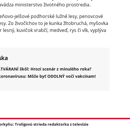
vádza ministerstvo životného prostredia.
eňovo-jelšové podhorské lužné lesy, penovcové
sy. Zo živočíchov to je kunka žltobruchá, myšovka
 lesný, kuvičok vrabčí, medveď, rys či vlk, vyplýva
ska
TVÁRANÍ škôl: Hrozí scenár z minulého roka?
koronavírusu: Môže byť ODOLNÝ voči vakcínam!
yňu: Troligovú strieda redaktorka z televízie