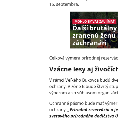
15. septembra.
MOHLO BY VÁS ZAUJÍMAŤ
Ďalší brutáln
zranenú ženu r
záchranári
Celková výmera prírodnej rezerváci
Vzácne lesy aj živočíc
V rámci Veľkého Bukovca budú dve z
ochrany. V zóne B bude štvrtý stu
výberom a so súhlasom organizácie
Ochranné pásmo bude mať výmeru 4
ochrany.
„Prírodná rezervácia a j
svetového prírodného dedičstva U