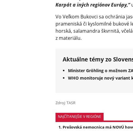
Karpát a iných regiónov Európy,“
u
Vo Veľkom Bukovci sa ochránia jas
prameniská či kyslomilné bukové le
horská, salamandra škvrnitá, včelár
z materiálu.
Aktuálne témy zo Sloven
Minister Gröhling o možnom ZA
WHO monitoruje nový variant 
Zdroj: TASR
NAJČÍTANEJŠIE V REGIÓNE
Prešovská nemocnica má NOVÚ hovork