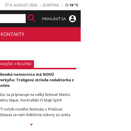
ŠT 6. AUGUST 2026
JOZEFÍNA
19 °C
PRIHLÁSIŤ SA
KONTAKTY
ANEJŠIE V REGIÓNE
ešovská nemocnica má NOVÚ
orkyňu: Troligovú strieda redaktorka z
evízie
šov sa pripravuje na veľký festival: Mesto
ádnu Separ, Kontrafakt či Majk Spirit
Ý ročník nového festivalu v Prešove:
dstavia sa nám folklórne súbory zo sveta