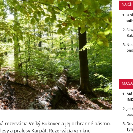
NAJČÍ
Uni
odh
Slo
Bak
Neu
ped
MAGA
Mám
IND
Je 
pos
á rezervácia Veľký Bukovec a jej ochranné pásmo.
Dov
Tým
lesy a pralesy Karpát. Rezervácia vznikne