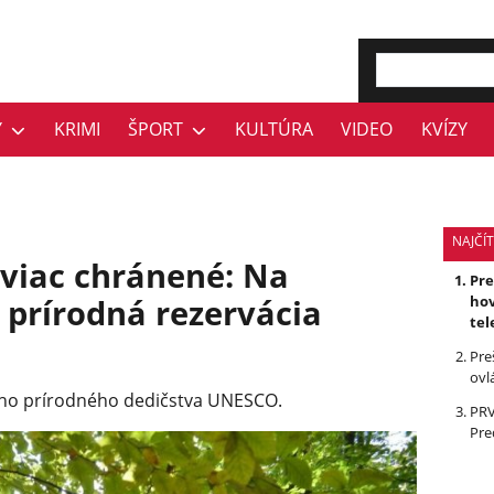
Y
KRIMI
ŠPORT
KULTÚRA
VIDEO
KVÍZY
NAJČÍT
 viac chránené: Na
Pr
 prírodná rezervácia
hov
tel
Pre
ovl
ého prírodného dedičstva UNESCO.
PRV
Pre