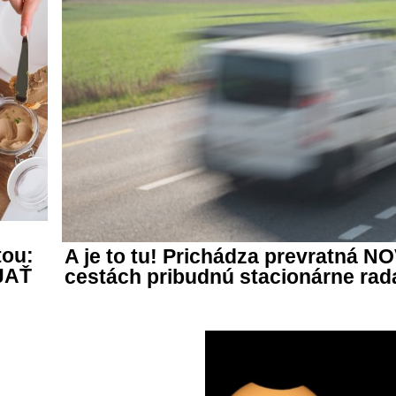
ou:
A je to tu! Prichádza prevratná 
ÍJAŤ
cestách pribudnú stacionárne rad