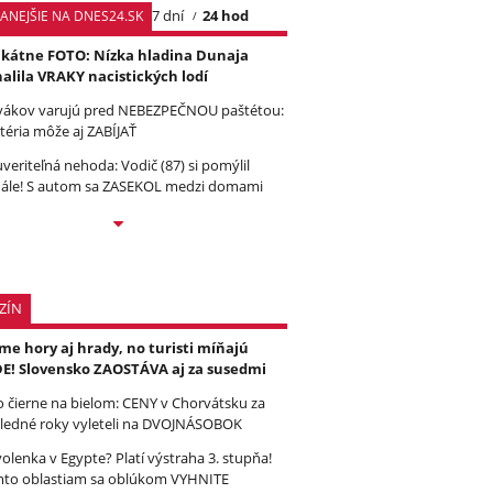
7 dní
24 hod
TANEJŠIE NA DNES24.SK
kátne FOTO: Nízka hladina Dunaja
alila VRAKY nacistických lodí
vákov varujú pred NEBEZPEČNOU paštétou:
téria môže aj ZABÍJAŤ
veriteľná nehoda: Vodič (87) si pomýlil
ále! S autom sa ZASEKOL medzi domami
ZÍN
e hory aj hrady, no turisti míňajú
E! Slovensko ZAOSTÁVA aj za susedmi
to čierne na bielom: CENY v Chorvátsku za
ledné roky vyleteli na DVOJNÁSOBOK
olenka v Egypte? Platí výstraha 3. stupňa!
to oblastiam sa oblúkom VYHNITE