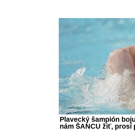
Plavecký šampión boj
nám ŠANCU žiť, prosí p