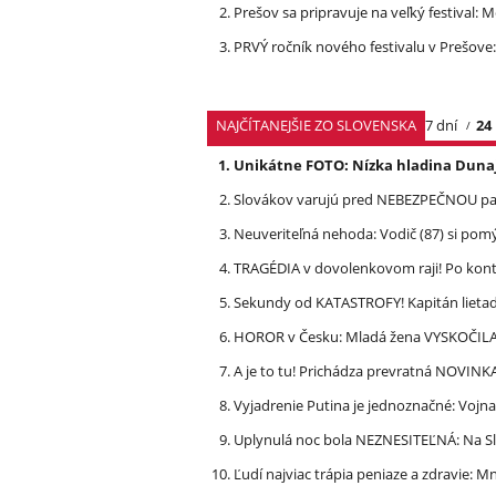
Prešov sa pripravuje na veľký festival: 
PRVÝ ročník nového festivalu v Prešove:
NAJČÍTANEJŠIE ZO SLOVENSKA
7 dní
24
Unikátne FOTO: Nízka hladina Dunaj
Slovákov varujú pred NEBEZPEČNOU pašt
Neuveriteľná nehoda: Vodič (87) si po
TRAGÉDIA v dovolenkovom raji! Po kon
Sekundy od KATASTROFY! Kapitán lietadla
HOROR v Česku: Mladá žena VYSKOČILA z
A je to tu! Prichádza prevratná NOVINK
Vyjadrenie Putina je jednoznačné: Vojna
Uplynulá noc bola NEZNESITEĽNÁ: Na S
Ľudí najviac trápia peniaze a zdravie: