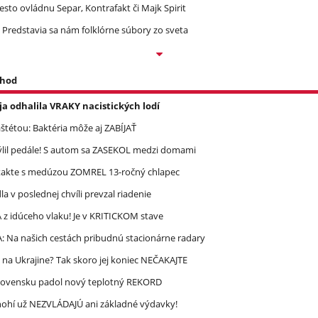
Mesto ovládnu Separ, Kontrafakt či Majk Spirit
 Predstavia sa nám folklórne súbory zo sveta
 hod
a odhalila VRAKY nacistických lodí
étou: Baktéria môže aj ZABÍJAŤ
mýlil pedále! S autom sa ZASEKOL medzi domami
takte s medúzou ZOMREL 13-ročný chlapec
 v poslednej chvíli prevzal riadenie
 idúceho vlaku! Je v KRITICKOM stave
A: Na našich cestách pribudnú stacionárne radary
 na Ukrajine? Tak skoro jej koniec NEČAKAJTE
lovensku padol nový teplotný REKORD
 Mnohí už NEZVLÁDAJÚ ani základné výdavky!