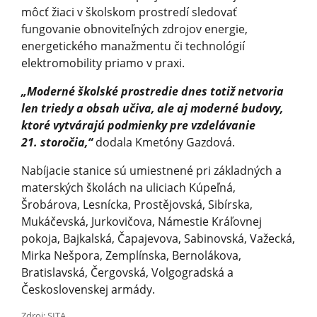
môcť žiaci v školskom prostredí sledovať
fungovanie obnoviteľných zdrojov energie,
energetického manažmentu či technológií
elektromobility priamo v praxi.
„Moderné školské prostredie dnes totiž netvoria
len triedy a obsah učiva, ale aj moderné budovy,
ktoré vytvárajú podmienky pre vzdelávanie
21. storočia,“
dodala Kmetóny Gazdová.
Nabíjacie stanice sú umiestnené pri základných a
materských školách na uliciach Kúpeľná,
Šrobárova, Lesnícka, Prostějovská, Sibírska,
Mukáčevská, Jurkovičova, Námestie Kráľovnej
pokoja, Bajkalská, Čapajevova, Sabinovská, Važecká,
Mirka Nešpora, Zemplínska, Bernolákova,
Bratislavská, Čergovská, Volgogradská a
Československej armády.
Zdroj: SITA