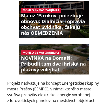
MOHLO BY VÁS ZAUJÍMAŤ
Má už 15 rokov, potrebuje
obnovu: Diaľničiari opravia
obchvat Svidníka, čakajú
nás OBMEDZENIA
MOHLO BY VÁS ZAUJÍMAŤ
NOVINKA na Domaši:
Pribudli tam dve ihriská na
plážový volejbal
Projekt nadväzuje na koncept Energetickej skupiny
mesta Prešov (ESMPO), v rámci ktorého mesto
využíva prebytky elektrickej energie vyrobenej
z fotovoltických panelov na mestských objektoch.