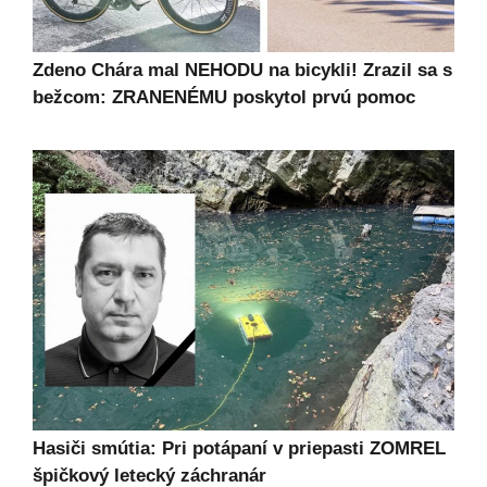
Zdeno Chára mal NEHODU na bicykli! Zrazil sa s
bežcom: ZRANENÉMU poskytol prvú pomoc
Hasiči smútia: Pri potápaní v priepasti ZOMREL
špičkový letecký záchranár