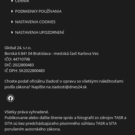
CENNÍK
PODMIENKY POUŽÍVANIA
NASTAVENIA COOKIES
NASTAVENIA UPOZORNENÍ
Global 24, s.r.o.
Borská 6 841 04 Bratislava - mestská časť Karlova Ves
IČO: 44710798
DIČ: 2022800483
IČ DPH: SK2022800483
Chcete podať oficiálnu žiadosť o opravu so všetkými náležitosťami
podľa zákona? Napíšte na
ziadosti@dnes24.sk
Všetky práva vyhradené.
Publikovanie alebo ďalšie šírenie správ a fotografií zo zdrojov TASR a
SITA sú bez predchádzajúceho písomného súhlasu TASR a SITA
porušením autorského zákona.