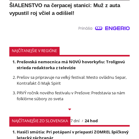
ŠIALENSTVO na čerpacej stanici: Muž z auta
vypustil roj včiel a odišiel!
NAJČÍTANEJŠIE V REGIÓNE
Prešovská nemocnica má NOVÚ hovorkyňu: Troligovú
strieda redaktorka z televízie
Prešov sa pripravuje na veľký festival: Mesto ovládnu Separ,
Kontrafakt či Majk Spirit
PRVÝ ročník nového festivalu v Prešove: Predstavia sa nám
folklórne súbory zo sveta
NAJČÍTANEJŠIE ZO SLOVENSKA
7 dní
24 hod
Hasiči smútia: Pri potápaní v priepasti ZOMREL špičkový
letecký záchranár