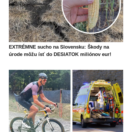
EXTRÉMNE sucho na Slovensku: Škody na
úrode môžu ísť do DESIATOK miliónov eur!