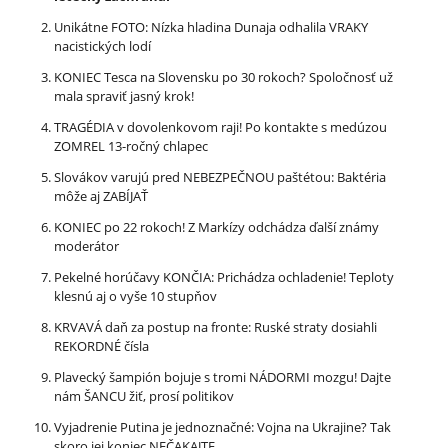
Unikátne FOTO: Nízka hladina Dunaja odhalila VRAKY
nacistických lodí
KONIEC Tesca na Slovensku po 30 rokoch? Spoločnosť už
mala spraviť jasný krok!
TRAGÉDIA v dovolenkovom raji! Po kontakte s medúzou
ZOMREL 13-ročný chlapec
Slovákov varujú pred NEBEZPEČNOU paštétou: Baktéria
môže aj ZABÍJAŤ
KONIEC po 22 rokoch! Z Markízy odchádza ďalší známy
moderátor
Pekelné horúčavy KONČIA: Prichádza ochladenie! Teploty
klesnú aj o vyše 10 stupňov
KRVAVÁ daň za postup na fronte: Ruské straty dosiahli
REKORDNÉ čísla
Plavecký šampión bojuje s tromi NÁDORMI mozgu! Dajte
nám ŠANCU žiť, prosí politikov
Vyjadrenie Putina je jednoznačné: Vojna na Ukrajine? Tak
skoro jej koniec NEČAKAJTE