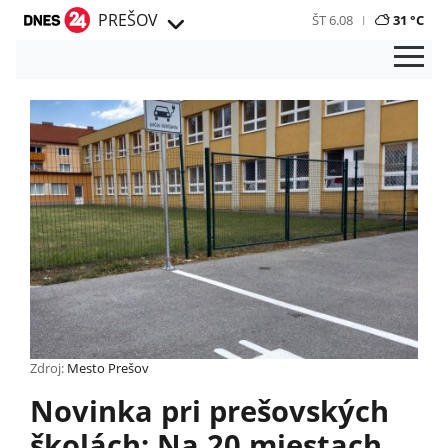
PREŠOV
ŠT 6.08
31 °C
Zdroj:
Mesto Prešov
Novinka pri prešovských
školách: Na 20 miestach