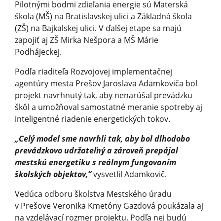
Pilotnými bodmi zdieľania energie sú Materská
škola (MŠ) na Bratislavskej ulici a Základná škola
(ZŠ) na Bajkalskej ulici. V ďalšej etape sa majú
zapojiť aj ZŠ Mirka Nešpora a MŠ Márie
Podhájeckej.
Podľa riaditeľa Rozvojovej implementačnej
agentúry mesta Prešov Jaroslava Adamkoviča bol
projekt navrhnutý tak, aby nenarúšal prevádzku
škôl a umožňoval samostatné meranie spotreby aj
inteligentné riadenie energetických to­kov.
„Celý model sme navrhli tak, aby bol dlhodobo
prevádzkovo udržateľný a zároveň prepájal
mestskú energetiku s reálnym fungovaním
školských objektov,“
vysvetlil Adamkovič.
Vedúca odboru školstva Mestského úradu
v Prešove Veronika Kmetóny Gazdová poukázala aj
na vzdelávací rozmer projektu. Podľa nej budú