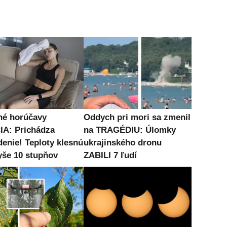
né horúčavy
Oddych pri mori sa zmenil
A: Prichádza
na TRAGÉDIU: Úlomky
denie! Teploty klesnú
ukrajinského dronu
vyše 10 stupňov
ZABILI 7 ľudí