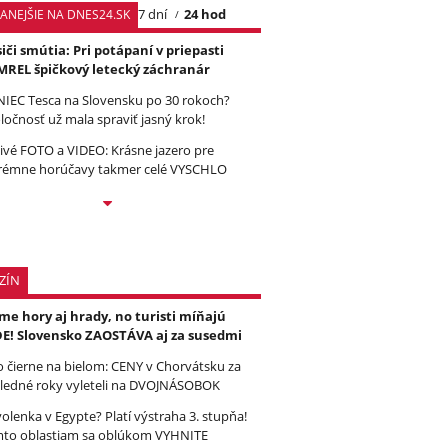
7 dní
24 hod
TANEJŠIE NA DNES24.SK
iči smútia: Pri potápaní v priepasti
REL špičkový letecký záchranár
IEC Tesca na Slovensku po 30 rokoch?
ločnosť už mala spraviť jasný krok!
ivé FOTO a VIDEO: Krásne jazero pre
rémne horúčavy takmer celé VYSCHLO
ZÍN
e hory aj hrady, no turisti míňajú
E! Slovensko ZAOSTÁVA aj za susedmi
to čierne na bielom: CENY v Chorvátsku za
ledné roky vyleteli na DVOJNÁSOBOK
olenka v Egypte? Platí výstraha 3. stupňa!
to oblastiam sa oblúkom VYHNITE