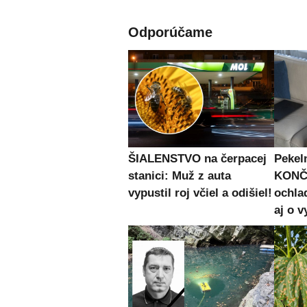
Odporúčame
ŠIALENSTVO na čerpacej
Pekel
stanici: Muž z auta
KONČI
vypustil roj včiel a odišiel!
ochla
aj o 