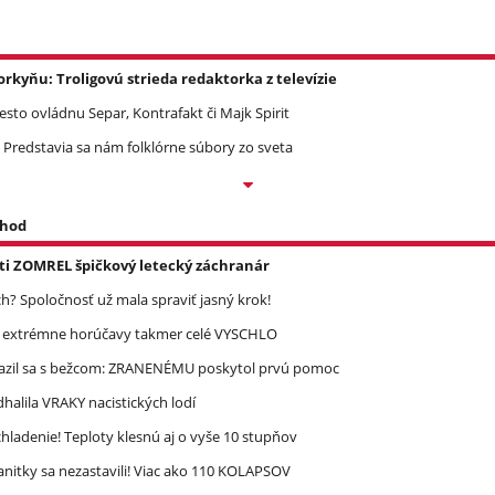
yňu: Troligovú strieda redaktorka z televízie
Mesto ovládnu Separ, Kontrafakt či Majk Spirit
 Predstavia sa nám folklórne súbory zo sveta
 hod
asti ZOMREL špičkový letecký záchranár
? Spoločnosť už mala spraviť jasný krok!
re extrémne horúčavy takmer celé VYSCHLO
razil sa s bežcom: ZRANENÉMU poskytol prvú pomoc
halila VRAKY nacistických lodí
ladenie! Teploty klesnú aj o vyše 10 stupňov
nitky sa nezastavili! Viac ako 110 KOLAPSOV