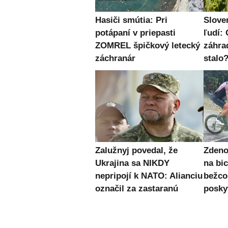
Hasiči smútia: Pri
Slove
potápaní v priepasti
ľudí: 
ZOMREL špičkový letecký
záhra
záchranár
stalo
Zalužnyj povedal, že
Zden
Ukrajina sa NIKDY
na bic
nepripojí k NATO: Alianciu
bežc
označil za zastaranú
posky