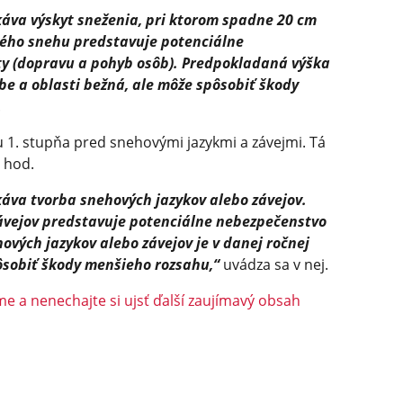
káva výskyt sneženia, pri ktorom spadne 20 cm
ého snehu predstavuje potenciálne
ty (dopravu a pohyb osôb). Predpokladaná výška
be a oblasti bežná, ale môže spôsobiť škody
.
u 1. stupňa pred snehovými jazykmi a závejmi. Tá
0 hod.
káva tvorba snehových jazykov alebo závejov.
ávejov predstavuje potenciálne nebezpečenstvo
ových jazykov alebo závejov je v danej ročnej
ôsobiť škody menšieho rozsahu,“
uvádza sa v nej.
e a nenechajte si ujsť ďalší zaujímavý obsah