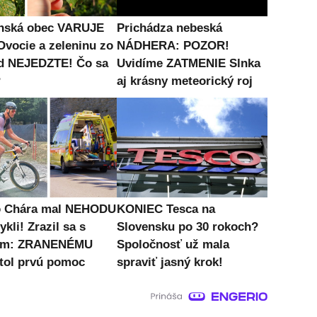
nská obec VARUJE
Prichádza nebeská
Ovocie a zeleninu zo
NÁDHERA: POZOR!
d NEJEDZTE! Čo sa
Uvidíme ZATMENIE Slnka
?
aj krásny meteorický roj
o Chára mal NEHODU
KONIEC Tesca na
ykli! Zrazil sa s
Slovensku po 30 rokoch?
om: ZRANENÉMU
Spoločnosť už mala
tol prvú pomoc
spraviť jasný krok!