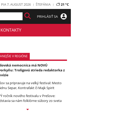
PIA 7. AUGUST 2026
ŠTEFÁNIA
21 °C
PRIHLÁSIŤ SA
KONTAKTY
ANEJŠIE V REGIÓNE
ešovská nemocnica má NOVÚ
orkyňu: Troligovú strieda redaktorka z
evízie
šov sa pripravuje na veľký festival: Mesto
ádnu Separ, Kontrafakt či Majk Spirit
Ý ročník nového festivalu v Prešove:
dstavia sa nám folklórne súbory zo sveta