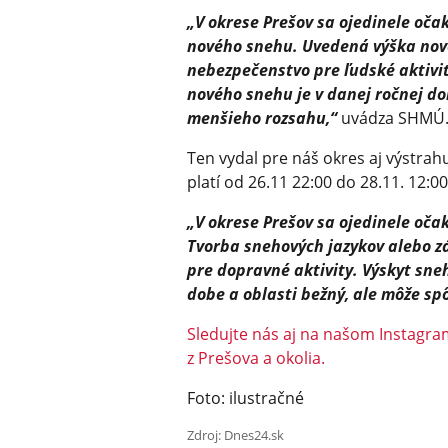
„V okrese Prešov sa ojedinele oča
nového snehu. Uvedená výška nov
nebezpečenstvo pre ľudské aktivi
nového snehu je v danej ročnej do
menšieho rozsahu,“
uvádza SHMÚ
Ten vydal pre náš okres aj výstrah
platí od 26.11 22:00 do 28.11. 12:0
„V okrese Prešov sa ojedinele oča
Tvorba snehových jazykov alebo z
pre dopravné aktivity. Výskyt sneh
dobe a oblasti bežný, ale môže sp
Sledujte nás aj na našom Instagram
z Prešova a okolia.
Foto: ilustračné
Zdroj: Dnes24.sk