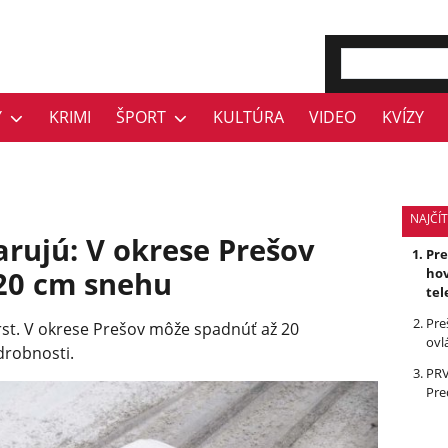
Y
KRIMI
ŠPORT
KULTÚRA
VIDEO
KVÍZY
NAJČÍT
rujú: V okrese Prešov
Pr
20 cm snehu
hov
tel
Pre
st. V okrese Prešov môže spadnúť až 20
ovl
drobnosti.
PRV
Pre