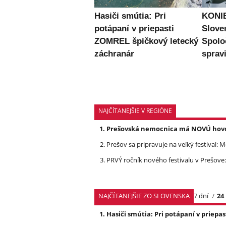
Hasiči smútia: Pri
KONIE
potápaní v priepasti
Slove
ZOMREL špičkový letecký
Spolo
záchranár
spravi
NAJČÍTANEJŠIE V REGIÓNE
Prešovská nemocnica má NOVÚ hovork
Prešov sa pripravuje na veľký festival: 
PRVÝ ročník nového festivalu v Prešove:
NAJČÍTANEJŠIE ZO SLOVENSKA
7 dní
24
Hasiči smútia: Pri potápaní v priep