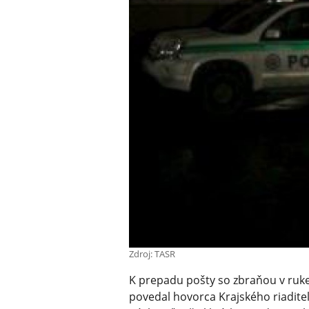
Zdroj: TASR
K prepadu pošty so zbraňou v ruke 
povedal hovorca Krajského riadite