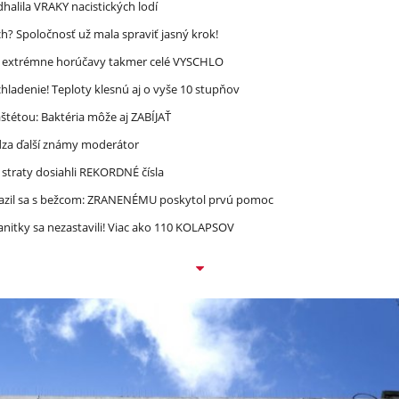
halila VRAKY nacistických lodí
? Spoločnosť už mala spraviť jasný krok!
re extrémne horúčavy takmer celé VYSCHLO
ladenie! Teploty klesnú aj o vyše 10 stupňov
étou: Baktéria môže aj ZABÍJAŤ
dza ďalší známy moderátor
straty dosiahli REKORDNÉ čísla
razil sa s bežcom: ZRANENÉMU poskytol prvú pomoc
nitky sa nezastavili! Viac ako 110 KOLAPSOV