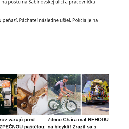
h na poštu na Sabinovskej ulici a pracovníčku
peňazí. Páchateľ následne ušiel. Polícia je na
kov varujú pred
Zdeno Chára mal NEHODU
ZPEČNOU paštétou:
na bicykli! Zrazil sa s