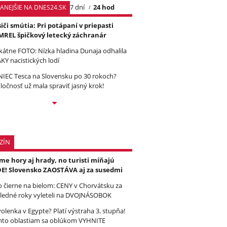
7 dní
24 hod
TANEJŠIE NA DNES24.SK
iči smútia: Pri potápaní v priepasti
REL špičkový letecký záchranár
kátne FOTO: Nízka hladina Dunaja odhalila
KY nacistických lodí
IEC Tesca na Slovensku po 30 rokoch?
ločnosť už mala spraviť jasný krok!
ZÍN
e hory aj hrady, no turisti míňajú
E! Slovensko ZAOSTÁVA aj za susedmi
to čierne na bielom: CENY v Chorvátsku za
ledné roky vyleteli na DVOJNÁSOBOK
olenka v Egypte? Platí výstraha 3. stupňa!
to oblastiam sa oblúkom VYHNITE