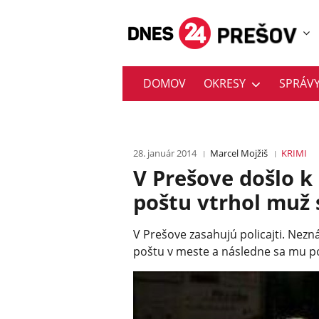
DOMOV
OKRESY
SPRÁV
28. január 2014
Marcel Mojžiš
KRIMI
V Prešove došlo 
poštu vtrhol muž 
V Prešove zasahujú policajti. Nez
poštu v meste a následne sa mu po