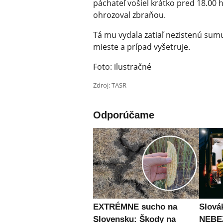
páchateľ vošiel krátko pred 18.00 
ohrozoval zbraňou.
Tá mu vydala zatiaľ nezistenú sumu 
mieste a prípad vyšetruje.
Foto: ilustračné
Zdroj: TASR
Odporúčame
EXTRÉMNE sucho na
Slová
Slovensku: Škody na
NEBE