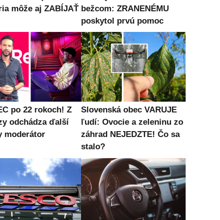
ria môže aj ZABÍJAŤ
bežcom: ZRANENÉMU
poskytol prvú pomoc
C po 22 rokoch! Z
Slovenská obec VARUJE
zy odchádza ďalší
ľudí: Ovocie a zeleninu zo
 moderátor
záhrad NEJEDZTE! Čo sa
stalo?