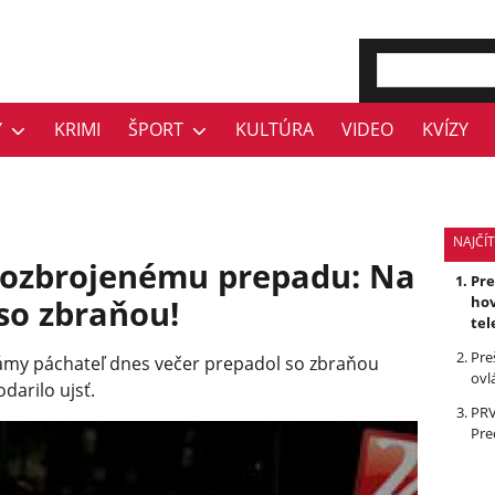
Y
KRIMI
ŠPORT
KULTÚRA
VIDEO
KVÍZY
NAJČÍT
k ozbrojenému prepadu: Na
Pr
so zbraňou!
hov
tel
Pre
námy páchateľ dnes večer prepadol so zbraňou
ovl
darilo ujsť.
PRV
Pre