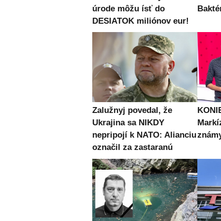
úrode môžu ísť do
Bakté
DESIATOK miliónov eur!
Zalužnyj povedal, že
KONIE
Ukrajina sa NIKDY
Markí
nepripojí k NATO: Alianciu
známy
označil za zastaranú