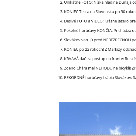
Unikátne FOTO: Nízka hladina Dunaja od
KONIEC Tesca na Slovensku po 30 rokoch
Desivé FOTO a VIDEO: Krásne jazero p
Pekelné horúčavy KONČIA: Prichádza och
Slovákov varujú pred NEBEZPEČNOU pašt
KONIEC po 22 rokoch! Z Markízy odchá
KRVAVÁ daň za postup na fronte: Ruské 
Zdeno Chára mal NEHODU na bicykli! Z
REKORDNÉ horúčavy trápia Slovákov: Sa