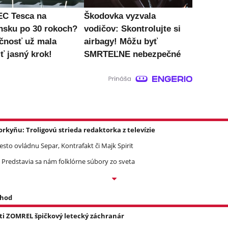
C Tesca na
Škodovka vyzvala
nsku po 30 rokoch?
vodičov: Skontrolujte si
čnosť už mala
airbagy! Môžu byť
ť jasný krok!
SMRTEĽNE nebezpečné
yňu: Troligovú strieda redaktorka z televízie
Mesto ovládnu Separ, Kontrafakt či Majk Spirit
 Predstavia sa nám folklórne súbory zo sveta
 hod
asti ZOMREL špičkový letecký záchranár