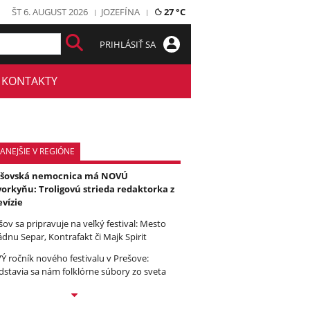
ŠT 6. AUGUST 2026
JOZEFÍNA
27 °C
PRIHLÁSIŤ SA
KONTAKTY
ANEJŠIE V REGIÓNE
ešovská nemocnica má NOVÚ
orkyňu: Troligovú strieda redaktorka z
evízie
šov sa pripravuje na veľký festival: Mesto
ádnu Separ, Kontrafakt či Majk Spirit
Ý ročník nového festivalu v Prešove:
dstavia sa nám folklórne súbory zo sveta