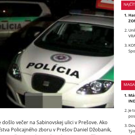
NAJČÍ
Has
ZOM
Uni
VRA
KON
Spo
MAGA
Mám
IND
Je 
pos
došlo večer na Sabinovskej ulici v Prešove. Ako
Dov
ľstva Policajného zboru v Prešov Daniel Džobanik,
Tým