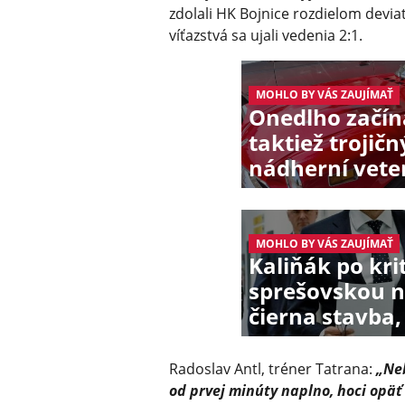
zdolali HK Bojnice rozdielom deviati
víťazstvá sa ujali vedenia 2:1.
MOHLO BY VÁS ZAUJÍMAŤ
Onedlho začín
taktiež trojič
nádherní vete
MOHLO BY VÁS ZAUJÍMAŤ
Kaliňák po kri
sprešovskou n
čierna stavba,
Radoslav Antl, tréner Tatrana:
„Neb
od prvej minúty naplno, hoci opäť 