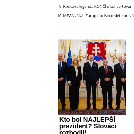
Rocková legenda KONČÍ s koncertovan
MEGA záťah Europolu: Išlo o siete prevá
Kto bol NAJLEPŠÍ
prezident? Slováci
rozhodli!