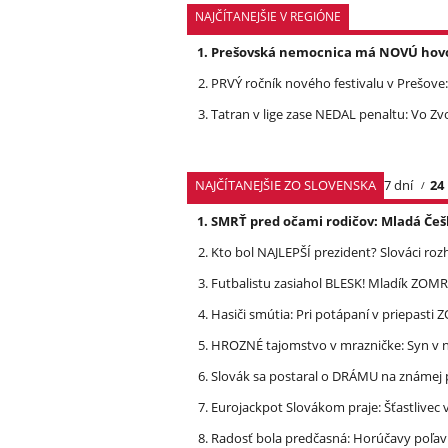
NAJČÍTANEJŠIE V REGIÓNE
Prešovská nemocnica má NOVÚ hovork
PRVÝ ročník nového festivalu v Prešove:
Tatran v lige zase NEDAL penaltu: Vo Zv
NAJČÍTANEJŠIE ZO SLOVENSKA
7 dní
24
SMRŤ pred očami rodičov: Mladá Češ
Kto bol NAJLEPŠÍ prezident? Slováci ro
Futbalistu zasiahol BLESK! Mladík ZOM
Hasiči smútia: Pri potápaní v priepasti
HROZNÉ tajomstvo v mrazničke: Syn v n
Slovák sa postaral o DRÁMU na známej 
Eurojackpot Slovákom praje: Šťastliv
Radosť bola predčasná: Horúčavy poľavi