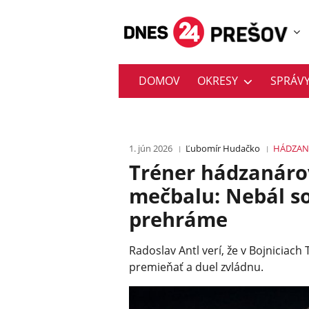
DOMOV
OKRESY
SPRÁV
1. jún 2026
Ľubomír Hudačko
HÁDZAN
Tréner hádzanáro
mečbalu: Nebál so
prehráme
Radoslav Antl verí, že v Bojniciach
premieňať a duel zvládnu.