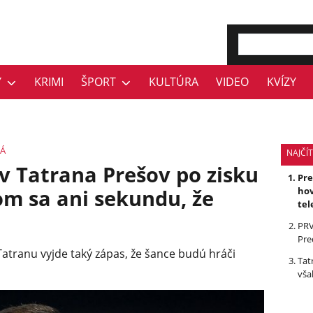
Y
KRIMI
ŠPORT
KULTÚRA
VIDEO
KVÍZY
Á
NAJČÍT
v Tatrana Prešov po zisku
Pr
m sa ani sekundu, že
hov
tel
PRV
Pre
 Tatranu vyjde taký zápas, že šance budú hráči
Tat
vša