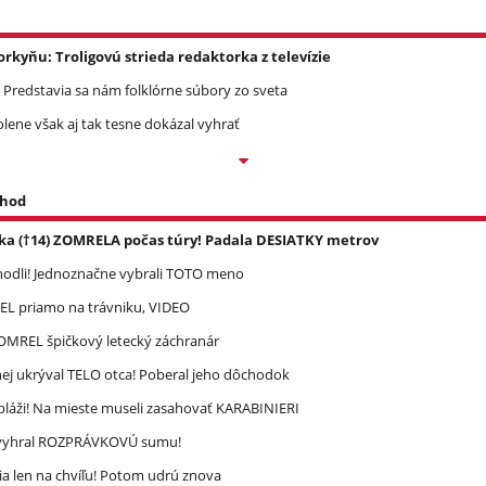
yňu: Troligovú strieda redaktorka z televízie
 Predstavia sa nám folklórne súbory zo sveta
olene však aj tak tesne dokázal vyhrať
 hod
ka (†14) ZOMRELA počas túry! Padala DESIATKY metrov
zhodli! Jednoznačne vybrali TOTO meno
REL priamo na trávniku, VIDEO
 ZOMREL špičkový letecký záchranár
ej ukrýval TELO otca! Poberal jeho dôchodok
pláži! Na mieste museli zasahovať KARABINIERI
ec vyhral ROZPRÁVKOVÚ sumu!
a len na chvíľu! Potom udrú znova