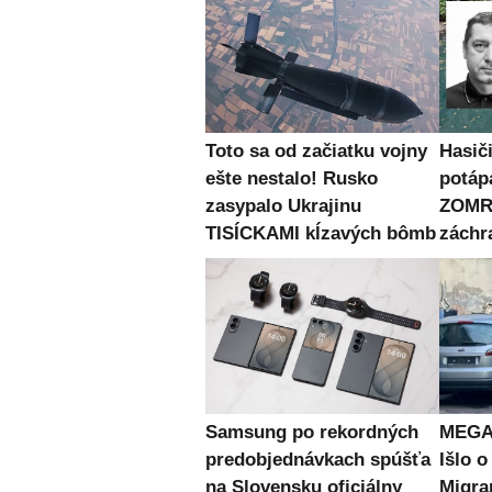
Toto sa od začiatku vojny
Hasiči
ešte nestalo! Rusko
potápa
zasypalo Ukrajinu
ZOMRE
TISÍCKAMI kĺzavých bômb
záchr
Samsung po rekordných
MEGA 
predobjednávkach spúšťa
Išlo o
na Slovensku oficiálny
Migran