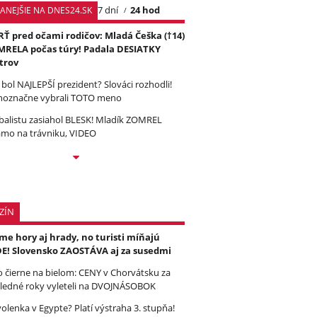
7 dní
24 hod
TANEJŠIE NA DNES24.SK
Ť pred očami rodičov: Mladá Češka (†14)
RELA počas túry! Padala DESIATKY
trov
 bol NAJLEPŠÍ prezident? Slováci rozhodli!
noznačne vybrali TOTO meno
balistu zasiahol BLESK! Mladík ZOMREL
amo na trávniku, VIDEO
ZÍN
e hory aj hrady, no turisti míňajú
E! Slovensko ZAOSTÁVA aj za susedmi
to čierne na bielom: CENY v Chorvátsku za
ledné roky vyleteli na DVOJNÁSOBOK
olenka v Egypte? Platí výstraha 3. stupňa!