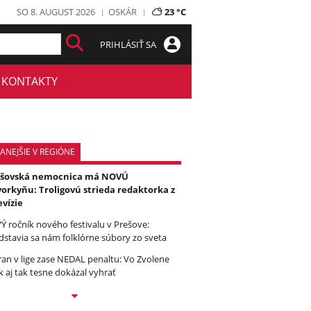
SO 8. AUGUST 2026
OSKÁR
23 °C
PRIHLÁSIŤ SA
KONTAKTY
ANEJŠIE V REGIÓNE
ešovská nemocnica má NOVÚ
orkyňu: Troligovú strieda redaktorka z
evízie
Ý ročník nového festivalu v Prešove:
dstavia sa nám folklórne súbory zo sveta
ran v lige zase NEDAL penaltu: Vo Zvolene
k aj tak tesne dokázal vyhrať