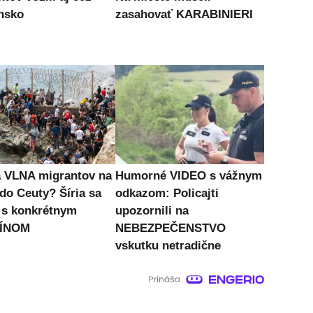
nsko
zasahovať KARABINIERI
a VLNA migrantov na
Humorné VIDEO s vážnym
 do Ceuty? Šíria sa
odkazom: Policajti
 s konkrétnym
upozornili na
ÍNOM
NEBEZPEČENSTVO
vskutku netradične