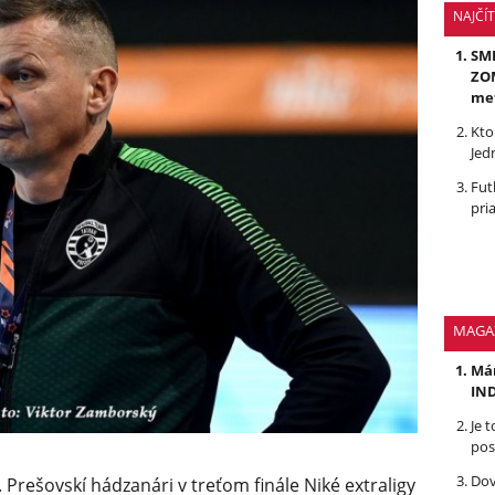
NAJČÍ
SMR
ZOM
me
Kto
Jed
Fut
pri
MAGA
Mám
IND
Je 
pos
Dov
ko. Prešovskí hádzanári v treťom finále Niké extraligy