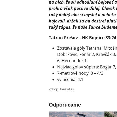
na nich, že sú odhodlaní bojovať a 
prehra však posúva ďalej. Človek t
taký dobrý ako si myslel a nelieta
bojovali, držali sa na dostrel piat
taký zápas, že naše šance budeme
Tatran Prešov – HK Bojnice 33:24 (
Zostava a góly Tatrana: Mitošin
Dobrkovič, Fenár 2, Kravčák 3, 
6, Hernandez 1.
Najviac gólov súpera: Bogár 7,
7-metrové hody: 0 – 4/3,
vylúčenia: 4:1
Zdroj: Dnes24.sk
Odporúčame