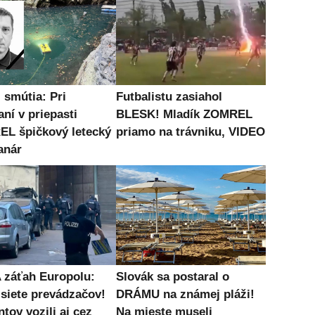
 smútia: Pri
Futbalistu zasiahol
ní v priepasti
BLESK! Mladík ZOMREL
L špičkový letecký
priamo na trávniku, VIDEO
anár
záťah Europolu:
Slovák sa postaral o
 siete prevádzačov!
DRÁMU na známej pláži!
tov vozili aj cez
Na mieste museli