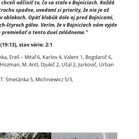
chceli odčiniť to, čo sa stalo v Bojniciach. Každá
rochu spadne, uvedomí si priority, že nie je až
 v oblakoch. Opäť klobúk dole aj pred Bojnicami,
ich-štyroch gólov. Verím, že v Bojniciach nám vyjde
 premieňať a tento duel zvládneme.“
19:13), stav série: 2:1
ka, Ereš – Mitaľ 6, Karlov 4, Valent 1, Bogdanič 6,
Hozman, M. Antl, Djukič 2, Ušal 2, Jurkovič, Urban
 T. Smetánka 5, Michniewicz 5/3,