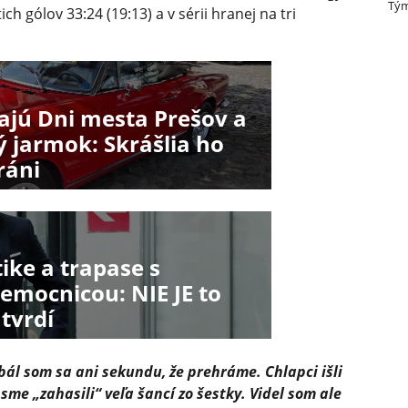
Tým
ch gólov 33:24 (19:13) a v sérii hranej na tri
ajú Dni mesta Prešov a
ný jarmok: Skrášlia ho
ráni
tike a trapase s
emocnicou: NIE JE to
 tvrdí
ál som sa ani sekundu, že prehráme. Chlapci išli
sme „zahasili“ veľa šancí zo šestky. Videl som ale