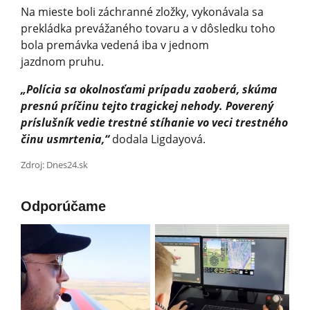
Na mieste boli záchranné zložky, vykonávala sa
prekládka prevážaného tovaru a v dôsledku toho
bola premávka vedená iba v jednom
jazdnom pruhu.
„Polícia sa okolnosťami prípadu zaoberá, skúma
presnú príčinu tejto tragickej nehody. Poverený
príslušník vedie trestné stíhanie vo veci trestného
činu usmrtenia,“
dodala Ligdayová.
Zdroj: Dnes24.sk
Odporúčame