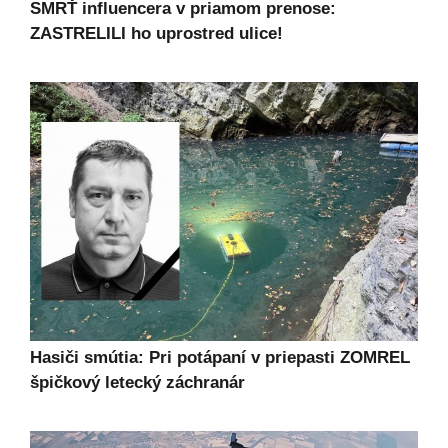
SMRŤ influencera v priamom prenose:
ZASTRELILI ho uprostred ulice!
Hasiči smútia: Pri potápaní v priepasti ZOMREL
špičkový letecký záchranár