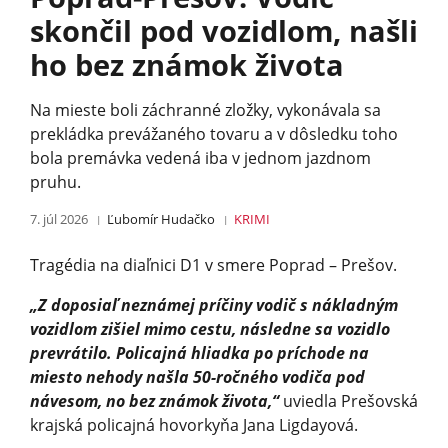
skončil pod vozidlom, našli
ho bez známok života
Na mieste boli záchranné zložky, vykonávala sa
prekládka prevážaného tovaru a v dôsledku toho
bola premávka vedená iba v jednom jazdnom
pruhu.
7. júl 2026
Ľubomír Hudačko
KRIMI
Tragédia na diaľnici D1 v smere Poprad – Prešov.
„Z doposiaľ neznámej príčiny vodič s nákladným
vozidlom zišiel mimo cestu, následne sa vozidlo
prevrátilo. Policajná hliadka po príchode na
miesto nehody našla 50-ročného vodiča pod
návesom, no bez známok života,“
uviedla Prešovská
krajská policajná hovorkyňa Jana Ligdayová.