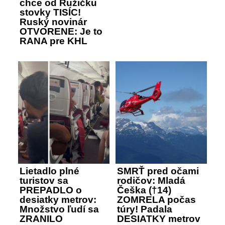
chce od Ružičku
stovky TISÍC!
Ruský novinár
OTVORENE: Je to
RANA pre KHL
Lietadlo plné
SMRŤ pred očami
turistov sa
rodičov: Mladá
PREPADLO o
Češka (†14)
desiatky metrov:
ZOMRELA počas
Množstvo ľudí sa
túry! Padala
ZRANILO
DESIATKY metrov