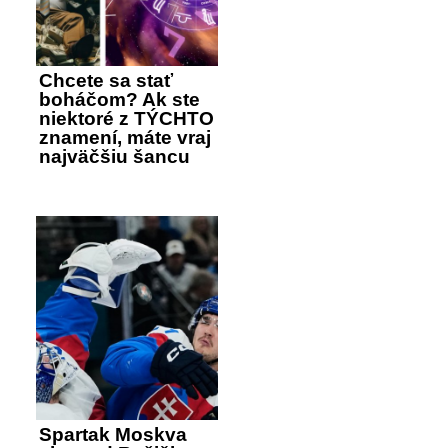
Chcete sa stať
boháčom? Ak ste
niektoré z TÝCHTO
znamení, máte vraj
najväčšiu šancu
Spartak Moskva