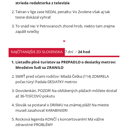
strieda redaktorka z televízie
Tatran v lige zase NEDAL penaltu: Vo Zvolene však aj tak
tesne dokázal vyhrať
To snáď nie: V Petrovanoch zhorel hrob, niekto tam zrejme
zapálil sviečky
NAJČÍTANEJŠIE ZO SLOVENSKA
7 dní
24 hod
Lietadlo plné turistov sa PREPADLO o desiatky metrov:
Množstvo ľudí sa ZRANILO
SMRŤ pred očami rodičov: Mladá Češka (†14) ZOMRELA
počas túry! Padala DESIATKY metrov
Dovolenkári, POZOR! Na obľúbených plážach môžete dostať
až 36-TISÍCOVÚ pokutu
Slovák sa postaral o DRÁMU na známej pláži! Na mieste
museli zasahovať KARABINIERI
Rocková legenda KONČÍ s koncertovaním! Má vážne
zdravotné PROBLÉMY