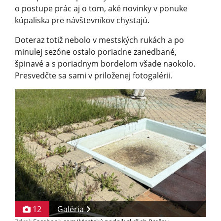
o postupe prác aj o tom, aké novinky v ponuke
kúpaliska pre návštevníkov chystajú.
Doteraz totiž nebolo v mestských rukách a po
minulej sezóne ostalo poriadne zanedbané,
špinavé a s poriadnym bordelom všade naokolo.
Presvedčte sa sami v priloženej fotogalérii.
12
Galéria