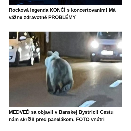
Rocková legenda KONČÍ s koncertovaním! Má
vážne zdravotné PROBLÉMY
MEDVEĎ sa objavil v Banskej Bystrici! Cestu
nám skrížil pred panelákom, FOTO vnútri