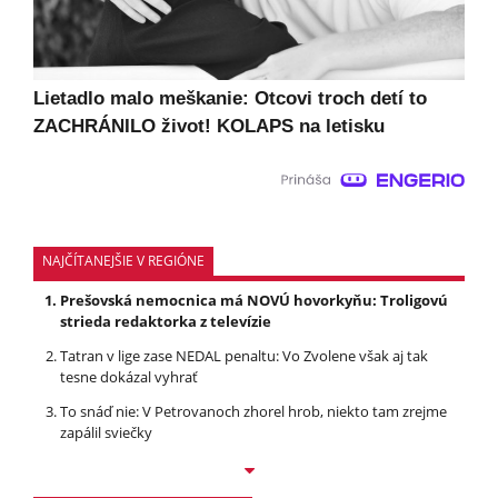
Lietadlo malo meškanie: Otcovi troch detí to
ZACHRÁNILO život! KOLAPS na letisku
NAJČÍTANEJŠIE V REGIÓNE
Prešovská nemocnica má NOVÚ hovorkyňu: Troligovú
strieda redaktorka z televízie
Tatran v lige zase NEDAL penaltu: Vo Zvolene však aj tak
tesne dokázal vyhrať
To snáď nie: V Petrovanoch zhorel hrob, niekto tam zrejme
zapálil sviečky