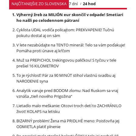
NAJČÍTANEJŠIE ZO SLOVENSKA
7 dní
24 hod
Výherný žreb za MILIÓN eur skončil v odpade! Smetiari
ho našli po celodennom pátraní
Cyklista UDAL vodiča policajtom: PREKVAPENIE! Tučnú
pokutu dostal aj on sám
V lete nezabúdajte na TENTO minerál: Telo sa vám poďakuje!
Pomáha proti únave aj kŕčom
Muž sa PREPICHOL trekingovou paličkou! S tyčou v tele
prešiel 16 KILOMETROV
To je rýchlosť! Pár za 90 MINÚT stihol vlastnú svadbu aj
NARODENIE syna
Analytik varuje pred BODOM zlomu: Nad Ruskom sa vraj
vznáša „tieň nového Prigožina“
Lietadlo malo meškanie: Otcovi troch detí to ZACHRÁNILO
život! KOLAPS na letisku
BIZARNÝ problém! Žena má PRIDLHÉ meno: Poisťovňa jej
ODMIETLA platiť plnenie
Po operácii mala strašné bolesti: ŠOK! V tele jej nechali 18-