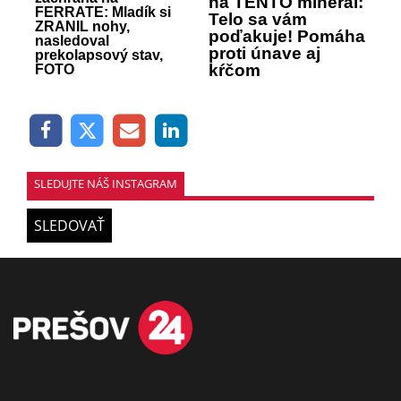
na TENTO minerál:
FERRATE: Mladík si
Telo sa vám
ZRANIL nohy,
poďakuje! Pomáha
nasledoval
proti únave aj
prekolapsový stav,
kŕčom
FOTO
SLEDUJTE NÁŠ INSTAGRAM
SLEDOVAŤ