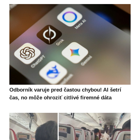
Odborník varuje pred častou chybou! AI šetrí
čas, no môže ohroziť citlivé firemné dáta