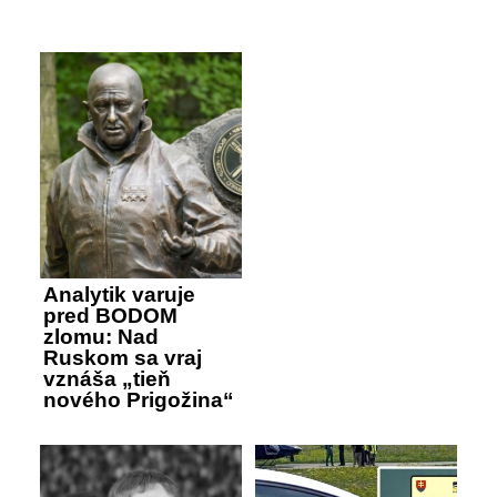
Analytik varuje
pred BODOM
zlomu: Nad
Ruskom sa vraj
vznáša „tieň
nového Prigožina“