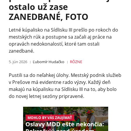
ostalo už zase
ZANEDBANÉ, FOTO
Letné kúpalisko na Sídlisku III prešlo po rokoch do
mestských rúk a postupne sa začali aj práce na
opravách nedokonalostí, ktoré tam ostali
zanedbané.
5. jún 2026
Ľubomír Hudačko
RÔZNE
Pustili sa do neľahkej úlohy. Mestský podnik služieb
v Prešove má evidentne rado výzvy. Každý deň
makajú na kúpalisku na Sídlisku III na to, aby bolo
do novej letnej sezóny pripravené.
MOHLO BY VÁS ZAUJÍMAŤ
Oslavy MDD ešte nekončia: