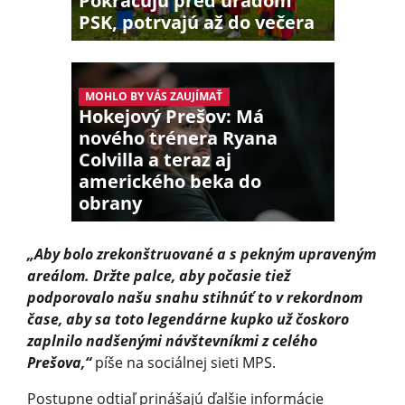
Pokračujú pred úradom
PSK, potrvajú až do večera
MOHLO BY VÁS ZAUJÍMAŤ
Hokejový Prešov: Má
nového trénera Ryana
Colvilla a teraz aj
amerického beka do
obrany
„Aby bolo zrekonštruované a s pekným upraveným
areálom. Držte palce, aby počasie tiež
podporovalo našu snahu stihnúť to v rekordnom
čase, aby sa toto legendárne kupko už čoskoro
zaplnilo nadšenými návštevníkmi z celého
Prešova,“
píše na sociálnej sieti MPS.
Postupne odtiaľ prinášajú ďalšie informácie