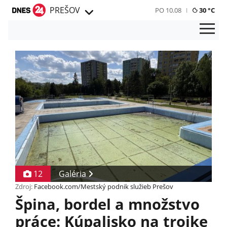
PREŠOV
PO 10.08
30 °C
12
Galéria
Zdroj:
Facebook.com/Mestský podnik služieb Prešov
Špina, bordel a množstvo
práce: Kúpalisko na trojke