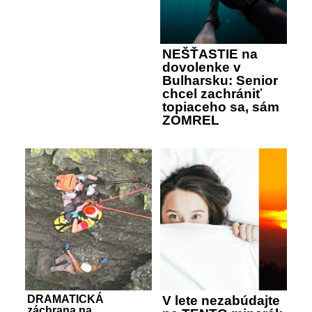
NEŠŤASTIE na
dovolenke v
Bulharsku: Senior
chcel zachrániť
topiaceho sa, sám
ZOMREL
DRAMATICKÁ
V lete nezabúdajte
záchrana na