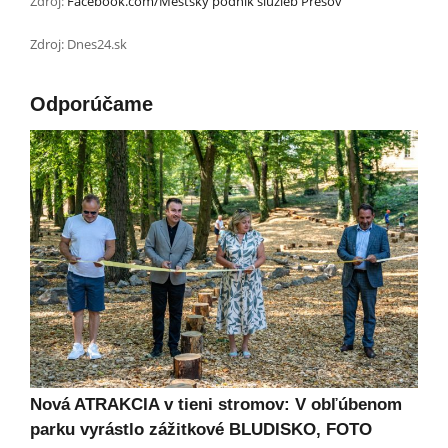
Zdroj:
Facebook.com/Mestský podnik služieb Prešov
Zdroj: Dnes24.sk
Odporúčame
Nová ATRAKCIA v tieni stromov: V obľúbenom
parku vyrástlo zážitkové BLUDISKO, FOTO