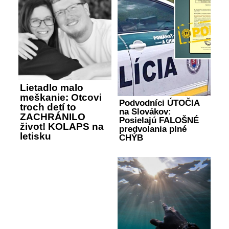
Lietadlo malo
meškanie: Otcovi
Podvodníci ÚTOČIA
troch detí to
na Slovákov:
ZACHRÁNILO
Posielajú FALOŠNÉ
život! KOLAPS na
predvolania plné
letisku
CHÝB