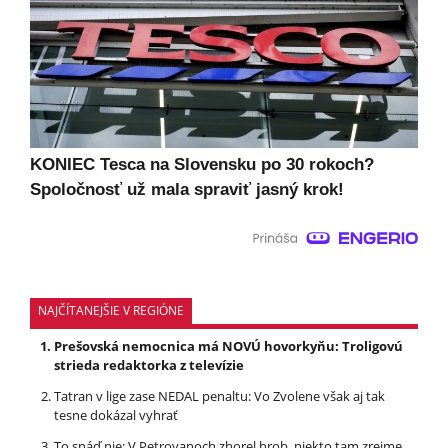
KONIEC Tesca na Slovensku po 30 rokoch?
Spoločnosť už mala spraviť jasný krok!
NAJČÍTANEJŠIE V REGIÓNE
Prešovská nemocnica má NOVÚ hovorkyňu: Troligovú
strieda redaktorka z televízie
Tatran v lige zase NEDAL penaltu: Vo Zvolene však aj tak
tesne dokázal vyhrať
To snáď nie: V Petrovanoch zhorel hrob, niekto tam zrejme