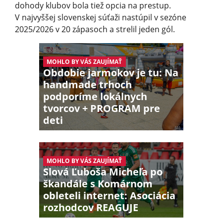
dohody klubov bola tiež opcia na prestup.
V najvyššej slovenskej súťaži nastúpil v sezóne
2025/2026 v 20 zápasoch a strelil jeden gól.
MOHLO BY VÁS ZAUJÍMAŤ
Obdobie jarmokov je tu: Na
handmade trhoch
podporíme lokálnych
tvorcov + PROGRAM pre
deti
MOHLO BY VÁS ZAUJÍMAŤ
Slová Ľuboša Micheľa po
škandále s Komárnom
obleteli internet: Asociácia
rozhodcov REAGUJE