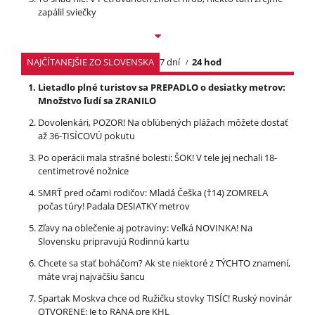
zapálil sviečky
NAJČÍTANEJŠIE ZO SLOVENSKA
7 dní
24 hod
Lietadlo plné turistov sa PREPADLO o desiatky metrov:
Množstvo ľudí sa ZRANILO
Dovolenkári, POZOR! Na obľúbených plážach môžete dostať
až 36-TISÍCOVÚ pokutu
Po operácii mala strašné bolesti: ŠOK! V tele jej nechali 18-
centimetrové nožnice
SMRŤ pred očami rodičov: Mladá Češka (†14) ZOMRELA
počas túry! Padala DESIATKY metrov
Zľavy na oblečenie aj potraviny: Veľká NOVINKA! Na
Slovensku pripravujú Rodinnú kartu
Chcete sa stať boháčom? Ak ste niektoré z TÝCHTO znamení,
máte vraj najväčšiu šancu
Spartak Moskva chce od Ružičku stovky TISÍC! Ruský novinár
OTVORENE: Je to RANA pre KHL