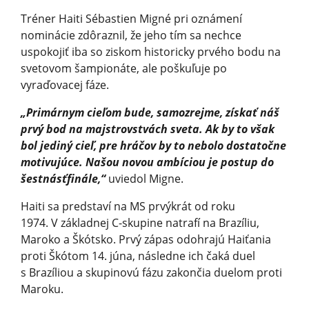
Tréner Haiti Sébastien Migné pri oznámení
nominácie zdôraznil, že jeho tím sa nechce
uspokojiť iba so ziskom historicky prvého bodu na
svetovom šampionáte, ale poškuľuje po
vyraďovacej fáze.
„Primárnym cieľom bude, samozrejme, získať náš
prvý bod na majstrovstvách sveta. Ak by to však
bol jediný cieľ, pre hráčov by to nebolo dostatočne
motivujúce. Našou novou ambíciou je postup do
šestnásťfinále,“
uviedol Migne.
Haiti sa predstaví na MS prvýkrát od roku
1974. V základnej C-skupine natrafí na Brazíliu,
Maroko a Škótsko. Prvý zápas odohrajú Haiťania
proti Škótom 14. júna, následne ich čaká duel
s Brazíliou a skupinovú fázu zakončia duelom proti
Maroku.