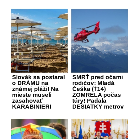
Slovák sa postaral
SMRŤ pred očami
o DRÁMU na
rodičov: Mladá
známej pláži! Na
Češka (†14)
mieste museli
ZOMRELA počas
zasahovať
túry! Padala
KARABINIERI
DESIATKY metrov