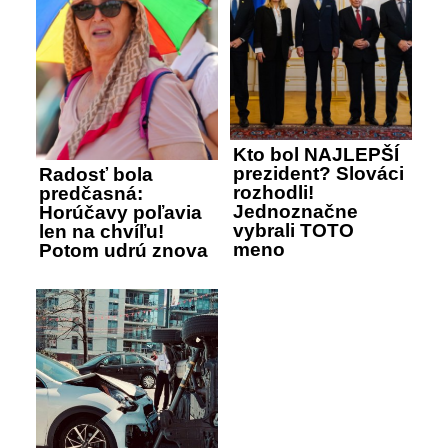
Kto bol NAJLEPŠÍ
prezident? Slováci
Radosť bola
rozhodli!
predčasná:
Jednoznačne
Horúčavy poľavia
vybrali TOTO
len na chvíľu!
meno
Potom udrú znova