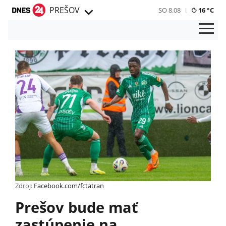
PREŠOV
SO 8.08
16 °C
Zdroj:
Facebook.com/fctatran
Prešov bude mať
zastúpenie na