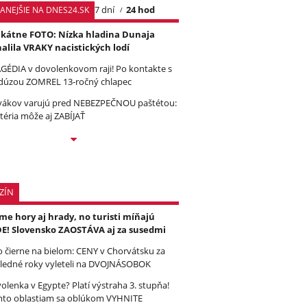
7 dní
24 hod
TANEJŠIE NA DNES24.SK
kátne FOTO: Nízka hladina Dunaja
alila VRAKY nacistických lodí
GÉDIA v dovolenkovom raji! Po kontakte s
úzou ZOMREL 13-ročný chlapec
vákov varujú pred NEBEZPEČNOU paštétou:
téria môže aj ZABÍJAŤ
ZÍN
e hory aj hrady, no turisti míňajú
E! Slovensko ZAOSTÁVA aj za susedmi
to čierne na bielom: CENY v Chorvátsku za
ledné roky vyleteli na DVOJNÁSOBOK
olenka v Egypte? Platí výstraha 3. stupňa!
to oblastiam sa oblúkom VYHNITE