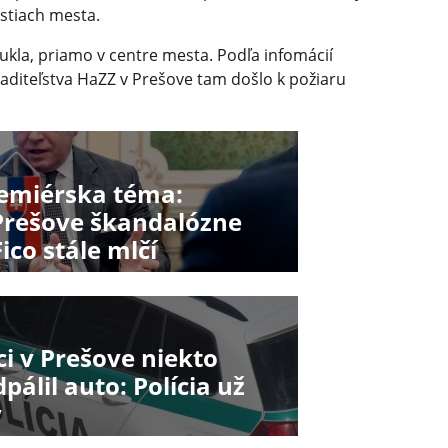
astiach mesta.
Dukla, priamo v centre mesta. Podľa infomácií
aditeľstva HaZZ v Prešove tam došlo k požiaru
remiérska téma:
Prešove škandalózne
co stále mlčí
ci v Prešove niekto
lil auto: Polícia už
y