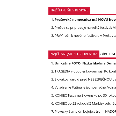
NAJČÍTANEJŠIE V REGIÓNE
Prešovská nemocnica má NOVÚ hovork
Prešov sa pripravuje na veľký festival: 
PRVÝ ročník nového festivalu v Prešove:
NAJČÍTANEJŠIE ZO SLOVENSKA
7 dní
24
Unikátne FOTO: Nízka hladina Dunaj
TRAGÉDIA v dovolenkovom raji! Po kon
Slovákov varujú pred NEBEZPEČNOU pašt
Vyjadrenie Putina je jednoznačné: Vojna
KONIEC Tesca na Slovensku po 30 rokoch
KONIEC po 22 rokoch! Z Markízy odchá
Plavecký šampión bojuje s tromi NÁDOR