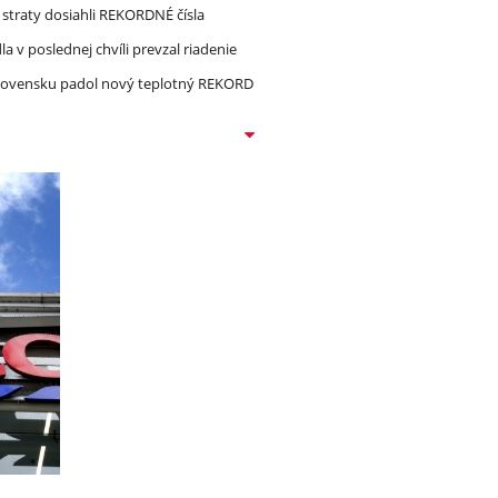
straty dosiahli REKORDNÉ čísla
 v poslednej chvíli prevzal riadenie
lovensku padol nový teplotný REKORD