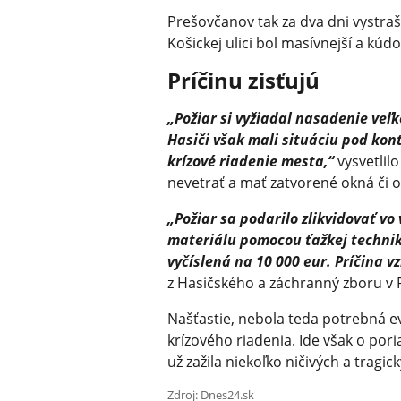
Prešovčanov tak za dva dni vystraš
Košickej ulici bol masívnejší a kúd
Príčinu zisťujú
„Požiar si vyžiadal nasadenie veľ
Hasiči však mali situáciu pod kon
krízové riadenie mesta,“
vysvetlil
nevetrať a mať zatvorené okná či
„Požiar sa podarilo zlikvidovať 
materiálu pomocou ťažkej techni
vyčíslená na 10 000 eur. Príčina vz
z Hasičského a záchranný zboru v 
Našťastie, nebola teda potrebná ev
krízového riadenia. Ide však o por
už zažila niekoľko ničivých a tragic
Zdroj: Dnes24.sk