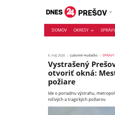
DOMOV
OKRESY
SPRÁV
6. máj 2026
Ľubomír Hudačko
SPRÁVY
Vystrašený Prešov
otvoriť okná: Mes
požiare
Ide o poriadnu výstrahu, metropola 
ničivých a tragických požiarov.