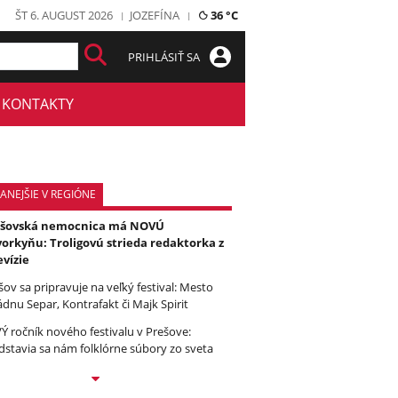
ŠT 6. AUGUST 2026
JOZEFÍNA
36 °C
PRIHLÁSIŤ SA
KONTAKTY
ANEJŠIE V REGIÓNE
ešovská nemocnica má NOVÚ
orkyňu: Troligovú strieda redaktorka z
evízie
šov sa pripravuje na veľký festival: Mesto
ádnu Separ, Kontrafakt či Majk Spirit
Ý ročník nového festivalu v Prešove:
dstavia sa nám folklórne súbory zo sveta