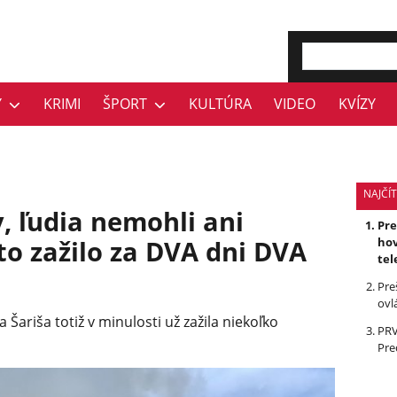
Y
KRIMI
ŠPORT
KULTÚRA
VIDEO
KVÍZY
NAJČÍT
, ľudia nemohli ani
Pr
to zažilo za DVA dni DVA
hov
tel
Pre
ovl
Šariša totiž v minulosti už zažila niekoľko
PRV
Pre