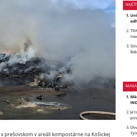
NAJČÍ
Uni
odh
TRA
med
Slo
Bak
MAGA
Mám
IND
Je 
pos
Dov
Tým
 v prešovskom v areáli kompostárne na Košickej