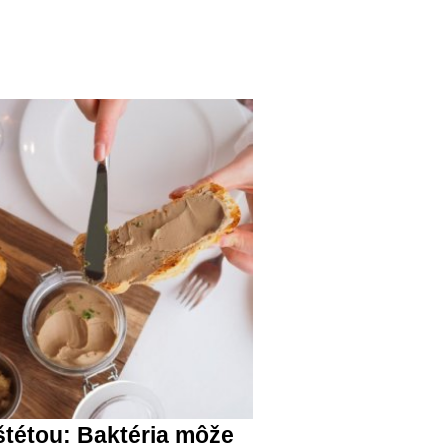
étou: Baktéria môže