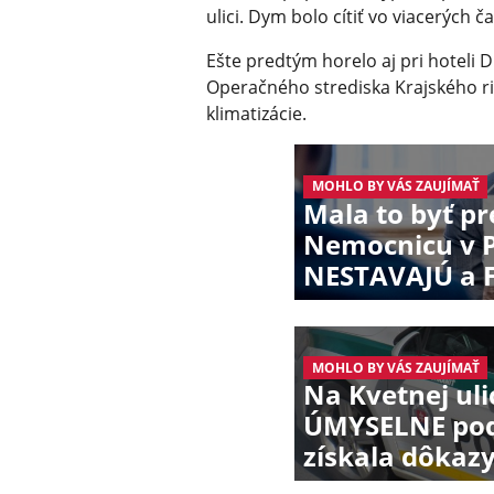
ulici. Dym bolo cítiť vo viacerých č
Ešte predtým horelo aj pri hoteli 
Operačného strediska Krajského ri
klimatizácie.
MOHLO BY VÁS ZAUJÍMAŤ
Mala to byť p
Nemocnicu v 
NESTAVAJÚ a Fi
MOHLO BY VÁS ZAUJÍMAŤ
Na Kvetnej uli
ÚMYSELNE podpá
získala dôkaz