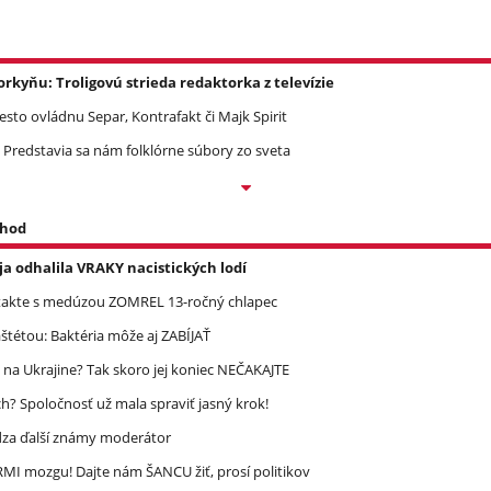
yňu: Troligovú strieda redaktorka z televízie
Mesto ovládnu Separ, Kontrafakt či Majk Spirit
 Predstavia sa nám folklórne súbory zo sveta
 hod
a odhalila VRAKY nacistických lodí
takte s medúzou ZOMREL 13-ročný chlapec
étou: Baktéria môže aj ZABÍJAŤ
 na Ukrajine? Tak skoro jej koniec NEČAKAJTE
? Spoločnosť už mala spraviť jasný krok!
dza ďalší známy moderátor
MI mozgu! Dajte nám ŠANCU žiť, prosí politikov