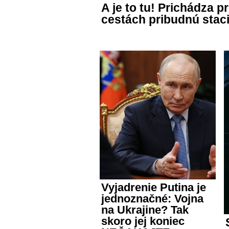
A je to tu! Prichádza 
cestách pribudnú stac
Vyjadrenie Putina je
jednoznačné: Vojna
na Ukrajine? Tak
skoro jej koniec