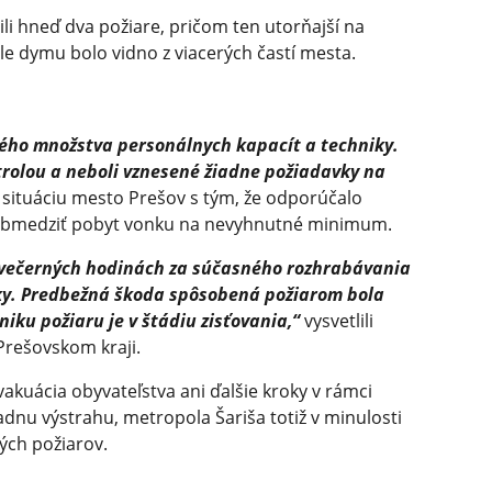
ili hneď dva požiare, pričom ten utorňajší na
ole dymu bolo vidno z viacerých častí mesta.
kého množstva personálnych kapacít a techniky.
trolou a neboli vznesené žiadne požiadavky na
o situáciu mesto Prešov s tým, že odporúčalo
 obmedziť pobyt vonku na nevyhnutné minimum.
vo večerných hodinách za súčasného rozhrabávania
ky. Predbežná škoda spôsobená požiarom bola
niku požiaru je v štádiu zisťovania,“
vysvetlili
Prešovskom kraji.
akuácia obyvateľstva ani ďalšie kroky v rámci
iadnu výstrahu, metropola Šariša totiž v minulosti
kých požiarov.