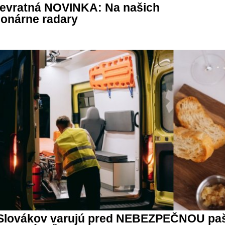
prevratná NOVINKA: Na našich
ionárne radary
Slovákov varujú pred NEBEZPEČNOU pašt