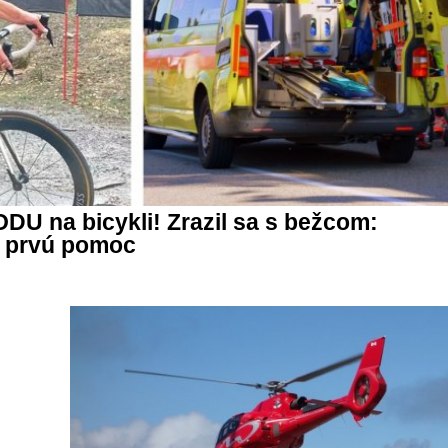
U na bicykli! Zrazil sa s bežcom:
 prvú pomoc