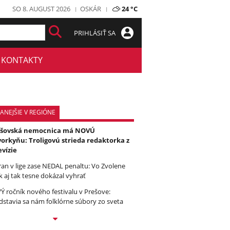
SO 8. AUGUST 2026
OSKÁR
24 °C
PRIHLÁSIŤ SA
KONTAKTY
ANEJŠIE V REGIÓNE
ešovská nemocnica má NOVÚ
orkyňu: Troligovú strieda redaktorka z
evízie
ran v lige zase NEDAL penaltu: Vo Zvolene
k aj tak tesne dokázal vyhrať
Ý ročník nového festivalu v Prešove:
dstavia sa nám folklórne súbory zo sveta