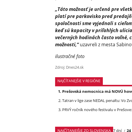
„Táto možnosť je určená pre vše
platí pre parkovisko pred predajň
spoločnosti sme vyjednali s cieľom
keď sú kapacity v priľahlých ulic
večerných hodinách často voľné, c
možnosti,“
uzavreli z mesta Sabino
ilustračné foto
Zdroj: Dnes24.sk
NAJČÍTANEJŠIE V REGIÓNE
Prešovská nemocnica má NOVÚ hovork
Tatran v lige zase NEDAL penaltu: Vo Zv
PRVÝ ročník nového festivalu v Prešove:
NAJČÍTANEJŠIE ZO SLOVENSKA
7 dní
24