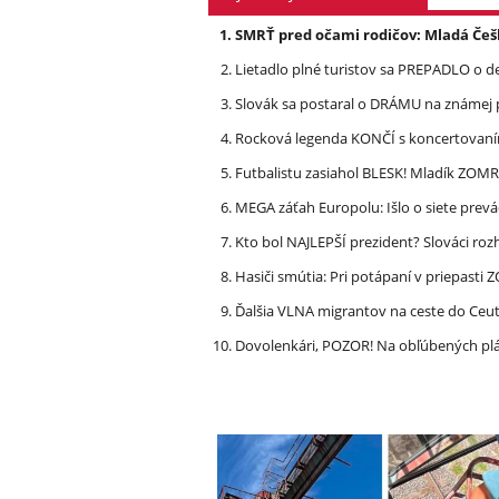
SMRŤ pred očami rodičov: Mladá Češ
Lietadlo plné turistov sa PREPADLO o d
Slovák sa postaral o DRÁMU na známej 
Rocková legenda KONČÍ s koncertovan
Futbalistu zasiahol BLESK! Mladík ZOM
MEGA záťah Europolu: Išlo o siete prevá
Kto bol NAJLEPŠÍ prezident? Slováci ro
Hasiči smútia: Pri potápaní v priepasti
Ďalšia VLNA migrantov na ceste do Ceu
Dovolenkári, POZOR! Na obľúbených pl