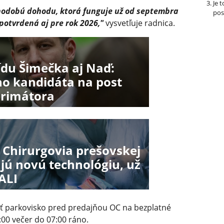
Je 
hodobú dohodu, ktorá funguje už od septembra
pos
potvrdená aj pre rok 2026,"
vysvetľuje radnica.
ídu Šimečka aj Naď:
ho kandidáta na post
primátora
 Chirurgovia prešovskej
ú novú technológiu, už
ALI
ať parkovisko pred predajňou OC na bezplatné
:00 večer do 07:00 ráno.