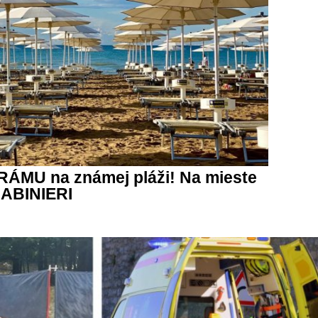
DRÁMU na známej pláži! Na mieste
RABINIERI