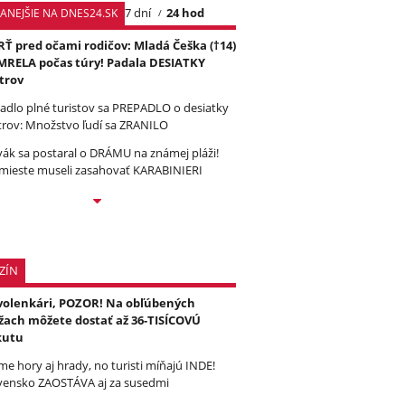
7 dní
24 hod
TANEJŠIE NA DNES24.SK
Ť pred očami rodičov: Mladá Češka (†14)
RELA počas túry! Padala DESIATKY
trov
tadlo plné turistov sa PREPADLO o desiatky
rov: Množstvo ľudí sa ZRANILO
vák sa postaral o DRÁMU na známej pláži!
mieste museli zasahovať KARABINIERI
ZÍN
olenkári, POZOR! Na obľúbených
žach môžete dostať až 36-TISÍCOVÚ
kutu
e hory aj hrady, no turisti míňajú INDE!
vensko ZAOSTÁVA aj za susedmi