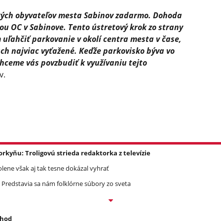
tkých obyvateľov mesta Sabinov zadarmo. Dohoda
ou OC v Sabinove. Tento ústretový krok zo strany
 uľahčiť parkovanie v okolí centra mesta v čase,
iach najviac vyťažené. Keďže parkovisko býva vo
hceme vás povzbudiť k využívaniu tejto
v.
yňu: Troligovú strieda redaktorka z televízie
olene však aj tak tesne dokázal vyhrať
 Predstavia sa nám folklórne súbory zo sveta
 hod