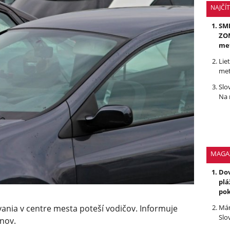
NAJČÍ
SMR
ZOM
me
Lie
met
Slo
Na 
MAGA
Dov
plá
po
Mám
vania v centre mesta poteší vodičov. Informuje
Slo
inov.