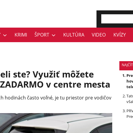
Y
KRIMI
ŠPORT
KULTÚRA
VIDEO
KVÍZY
NAJČÍT
eli ste? Využiť môžete
Pr
 ZADARMO v centre mesta
hov
tel
Tat
 hodinách často voľné, je tu priestor pre vodičov
vša
PRV
Pre