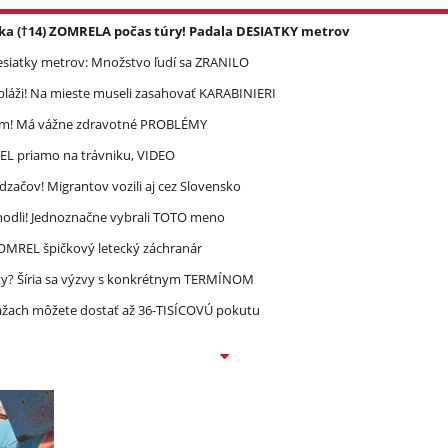
ka (†14) ZOMRELA počas túry! Padala DESIATKY metrov
esiatky metrov: Množstvo ľudí sa ZRANILO
pláži! Na mieste museli zasahovať KARABINIERI
ím! Má vážne zdravotné PROBLÉMY
REL priamo na trávniku, VIDEO
dzačov! Migrantov vozili aj cez Slovensko
zhodli! Jednoznačne vybrali TOTO meno
 ZOMREL špičkový letecký záchranár
ty? Šíria sa výzvy s konkrétnym TERMÍNOM
ážach môžete dostať až 36-TISÍCOVÚ pokutu