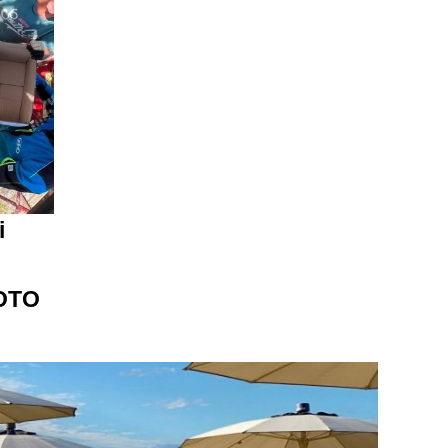
i
OTO