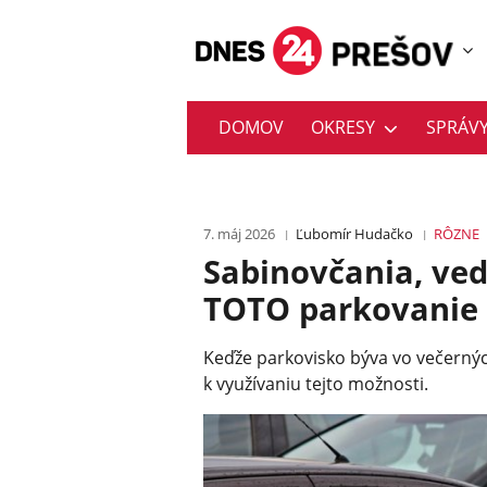
DOMOV
OKRESY
SPRÁV
7. máj 2026
Ľubomír Hudačko
RÔZNE
Sabinovčania, ved
TOTO parkovanie
Keďže parkovisko býva vo večerných
k využívaniu tejto možnosti.