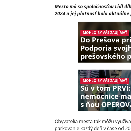
Mesto má so spoločnosťou Lidl dl
2024 a jej platnosť bola aktuálne 
MOHLO BY VÁS ZAUJÍMAŤ
Do Prešova pr
Podporia svoj
prešovského 
MOHLO BY VÁS ZAUJÍMAŤ
Sú v tom PRVÍ:
nemocnice maj
s ňou OPEROV
Obyvatelia mesta tak môžu využív
parkovanie každý deň v čase od 20