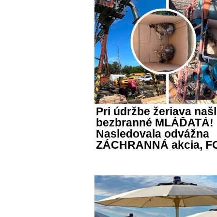
Pri údržbe žeriava našl
bezbranné MLÁĎATÁ!
Nasledovala odvážna
ZÁCHRANNÁ akcia, F