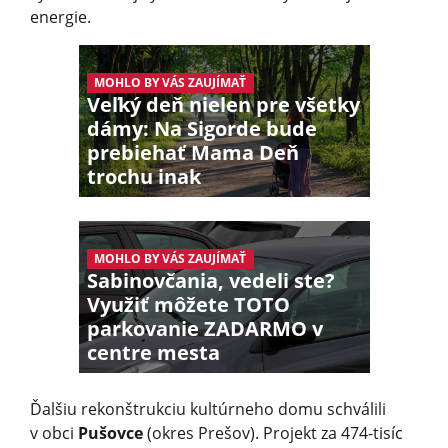
energie.
MOHLO BY VÁS ZAUJÍMAŤ
Veľký deň nielen pre všetky
dámy: Na Sigorde bude
prebiehať Mama Deň
trochu inak
MOHLO BY VÁS ZAUJÍMAŤ
Sabinovčania, vedeli ste?
Využiť môžete TOTO
parkovanie ZADARMO v
centre mesta
Ďalšiu rekonštrukciu kultúrneho domu schválili
v obci
Pušovce
(okres Prešov). Projekt za 474-tisíc