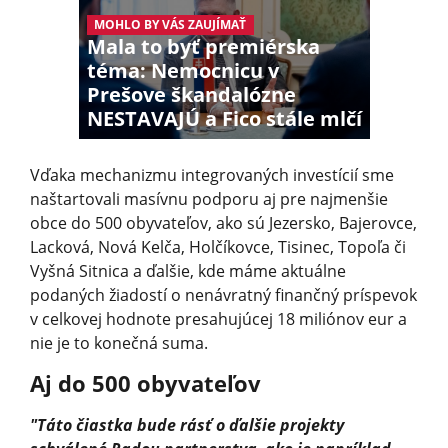
MOHLO BY VÁS ZAUJÍMAŤ
Mala to byť premiérska
téma: Nemocnicu v
Prešove škandalózne
NESTAVAJÚ a Fico stále mlčí
Vďaka mechanizmu integrovaných investícií sme
naštartovali masívnu podporu aj pre najmenšie
obce do 500 obyvateľov, ako sú Jezersko, Bajerovce,
Lacková, Nová Kelča, Holčíkovce, Tisinec, Topoľa či
Vyšná Sitnica a ďalšie, kde máme aktuálne
podaných žiadostí o nenávratný finančný príspevok
v celkovej hodnote presahujúcej 18 miliónov eur a
nie je to konečná suma.
Aj do 500 obyvateľov
"Táto čiastka bude rásť o ďalšie projekty