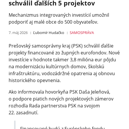
schválil ďalších 5 projektov
Mechanizmus integrovaných investícií umožnil
podporiť aj malé obce do 500 obyvateľov.
7. máj 2026
Ľubomír Hudačko
SAMOSPRÁVA
Prešovský samosprávny kraj (PSK) schválil ďalšie
projekty financované zo župných eurofondov. Nové
investície v hodnote takmer 3,8 milióna eur pôjdu
na modernizáciu kultúrnych domov, školskú
infraštruktúru, vodozádržné opatrenia aj obnovu
historického opevnenia.
Ako informovala hovorkyňa PSK Daša Jeleňová,
o podpore piatich nových projektových zámerov
rozhodla Rada partnerstva PSK na svojom
22. zasadnutí.
Financované budú z Európskeho fondu