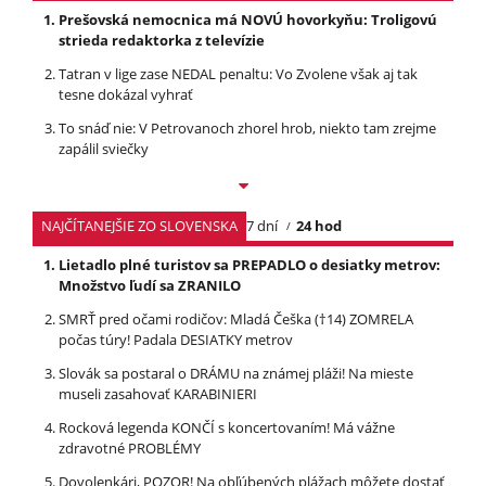
Prešovská nemocnica má NOVÚ hovorkyňu: Troligovú
strieda redaktorka z televízie
Tatran v lige zase NEDAL penaltu: Vo Zvolene však aj tak
tesne dokázal vyhrať
To snáď nie: V Petrovanoch zhorel hrob, niekto tam zrejme
zapálil sviečky
NAJČÍTANEJŠIE ZO SLOVENSKA
7 dní
24 hod
Lietadlo plné turistov sa PREPADLO o desiatky metrov:
Množstvo ľudí sa ZRANILO
SMRŤ pred očami rodičov: Mladá Češka (†14) ZOMRELA
počas túry! Padala DESIATKY metrov
Slovák sa postaral o DRÁMU na známej pláži! Na mieste
museli zasahovať KARABINIERI
Rocková legenda KONČÍ s koncertovaním! Má vážne
zdravotné PROBLÉMY
Dovolenkári, POZOR! Na obľúbených plážach môžete dostať