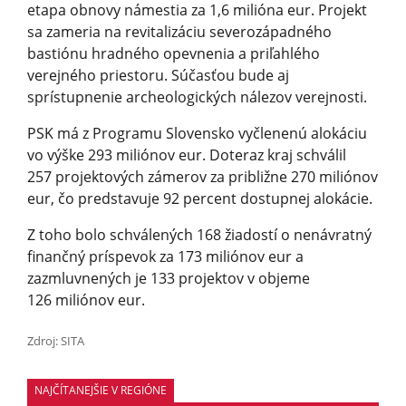
etapa obnovy námestia za 1,6 milióna eur. Projekt
sa zameria na revitalizáciu severozápadného
bastiónu hradného opevnenia a priľahlého
verejného priestoru. Súčasťou bude aj
sprístupnenie archeologických nálezov verejnosti.
PSK má z Programu Slovensko vyčlenenú alokáciu
vo výške 293 miliónov eur. Doteraz kraj schválil
257 projektových zámerov za približne 270 miliónov
eur, čo predstavuje 92 percent dostupnej alokácie.
Z toho bolo schválených 168 žiadostí o nenávratný
finančný príspevok za 173 miliónov eur a
zazmluvnených je 133 projektov v objeme
126 miliónov eur.
Zdroj: SITA
NAJČÍTANEJŠIE V REGIÓNE