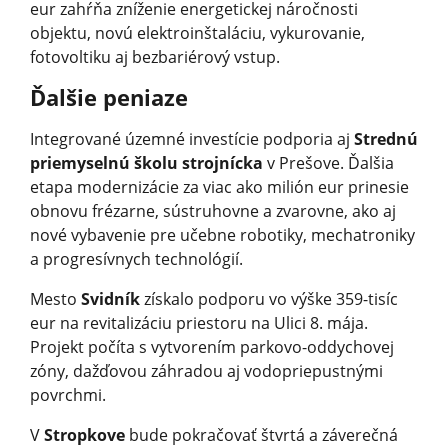
eur zahŕňa zníženie energetickej náročnosti
objektu, novú elektroinštaláciu, vykurovanie,
fotovoltiku aj bezbariérový vstup.
Ďalšie peniaze
Integrované územné investície podporia aj
Strednú
priemyselnú školu strojnícka
v Prešove. Ďalšia
etapa modernizácie za viac ako milión eur prinesie
obnovu frézarne, sústruhovne a zvarovne, ako aj
nové vybavenie pre učebne robotiky, mechatroniky
a progresívnych technológií.
Mesto
Svidník
získalo podporu vo výške 359-tisíc
eur na revitalizáciu priestoru na Ulici 8. mája.
Projekt počíta s vytvorením parkovo-oddychovej
zóny, dažďovou záhradou aj vodopriepustnými
povrchmi.
V
Stropkove
bude pokračovať štvrtá a záverečná