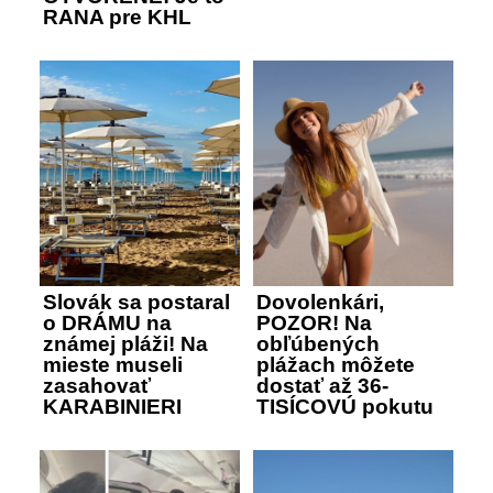
RANA pre KHL
Slovák sa postaral
Dovolenkári,
o DRÁMU na
POZOR! Na
známej pláži! Na
obľúbených
mieste museli
plážach môžete
zasahovať
dostať až 36-
KARABINIERI
TISÍCOVÚ pokutu