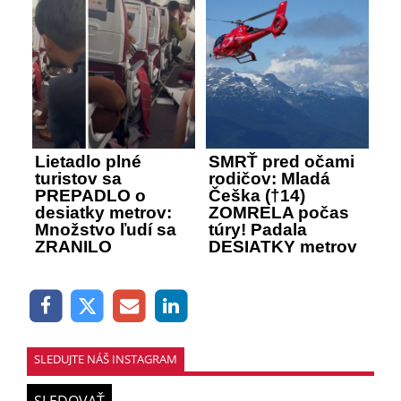
Lietadlo plné
SMRŤ pred očami
turistov sa
rodičov: Mladá
PREPADLO o
Češka (†14)
desiatky metrov:
ZOMRELA počas
Množstvo ľudí sa
túry! Padala
ZRANILO
DESIATKY metrov
SLEDUJTE NÁŠ INSTAGRAM