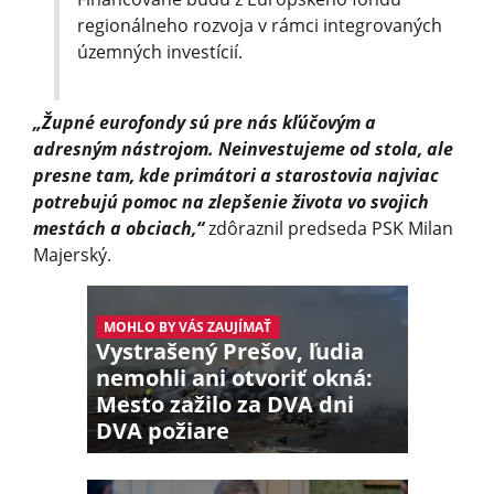
regionálneho rozvoja v rámci integrovaných
územných investícií.
„Župné eurofondy sú pre nás kľúčovým a
adresným nástrojom. Neinvestujeme od stola, ale
presne tam, kde primátori a starostovia najviac
potrebujú pomoc na zlepšenie života vo svojich
mestách a obciach,“
zdôraznil predseda PSK Milan
Majerský.
MOHLO BY VÁS ZAUJÍMAŤ
Vystrašený Prešov, ľudia
nemohli ani otvoriť okná:
Mesto zažilo za DVA dni
DVA požiare