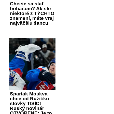
Chcete sa stať
boháčom? Ak ste
niektoré z TÝCHTO
znamení, máte vraj
najväčšiu šancu
Spartak Moskva
chce od Ružičku
stovky TISÍC!
Ruský novinár
OTVORENE: Je to