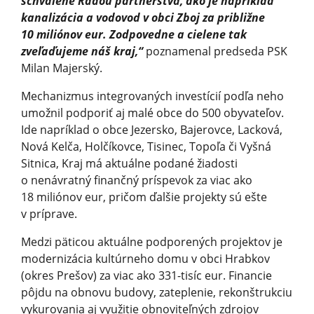
schválené Radou partnerstva, ako je napríklad
kanalizácia a vodovod v obci Zboj za približne
10 miliónov eur. Zodpovedne a cielene tak
zveľaďujeme náš kraj,“
poznamenal predseda PSK
Milan Majerský.
Mechanizmus integrovaných investícií podľa neho
umožnil podporiť aj malé obce do 500 obyvateľov.
Ide napríklad o obce Jezersko, Bajerovce, Lacková,
Nová Kelča, Holčíkovce, Tisinec, Topoľa či Vyšná
Sitnica, Kraj má aktuálne podané žiadosti
o nenávratný finančný príspevok za viac ako
18 miliónov eur, pričom ďalšie projekty sú ešte
v príprave.
Medzi päticou aktuálne podporených projektov je
modernizácia kultúrneho domu v obci Hrabkov
(okres Prešov) za viac ako 331-tisíc eur. Financie
pôjdu na obnovu budovy, zateplenie, rekonštrukciu
vykurovania aj využitie obnoviteľných zdrojov