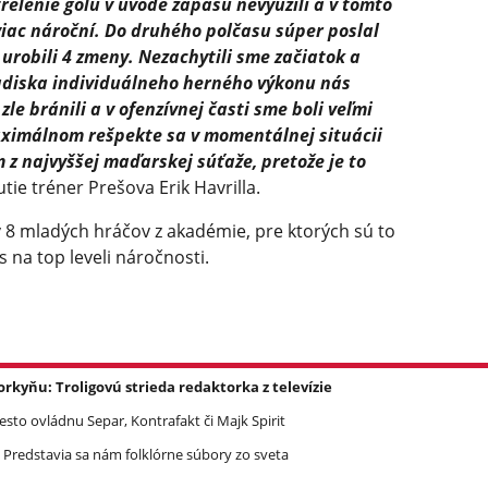
elenie gólu v úvode zápasu nevyužili a v tomto
iac nároční. Do druhého polčasu súper poslal
robili 4 zmeny. Nezachytili sme začiatok a
hľadiska individuálneho herného výkonu nás
le bránili a v ofenzívnej časti sme boli veľmi
maximálnom rešpekte sa v momentálnej situácii
 najvyššej maďarskej súťaže, pretože je to
tie tréner Prešova Erik Havrilla.
v 8 mladých hráčov z akadémie, pre ktorých sú to
 na top leveli náročnosti.
yňu: Troligovú strieda redaktorka z televízie
Mesto ovládnu Separ, Kontrafakt či Majk Spirit
 Predstavia sa nám folklórne súbory zo sveta