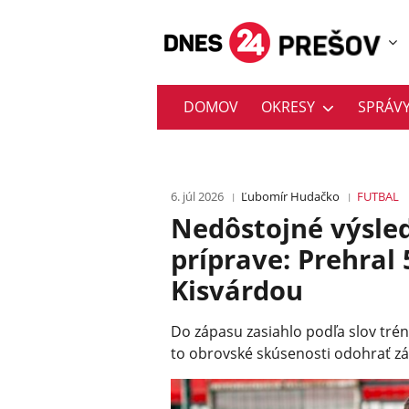
DOMOV
OKRESY
SPRÁV
6. júl 2026
Ľubomír Hudačko
FUTBAL
Nedôstojné výsle
príprave: Prehral 
Kisvárdou
Do zápasu zasiahlo podľa slov tré
to obrovské skúsenosti odohrať záp