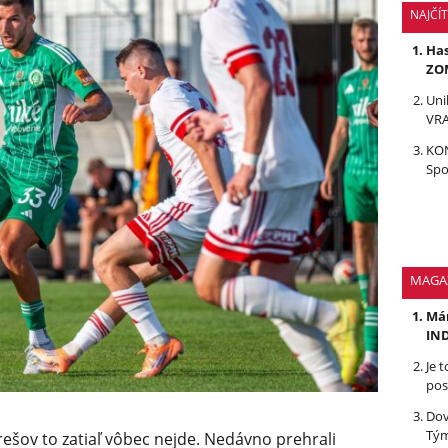
NAJČÍ
Has
ZOM
Uni
VRA
KON
Spo
MAGA
Mám
IND
Je 
pos
Dov
Tým
ešov to zatiaľ vôbec nejde. Nedávno prehrali