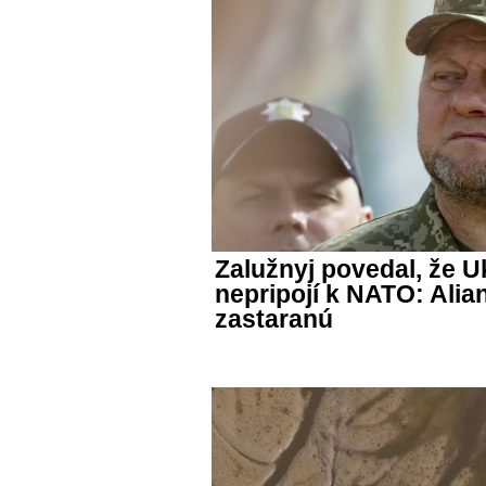
Zalužnyj povedal, že U
nepripojí k NATO: Alian
zastaranú