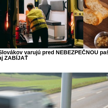
Slovákov varujú pred NEBEZPEČNOU pašt
aj ZABÍJAŤ