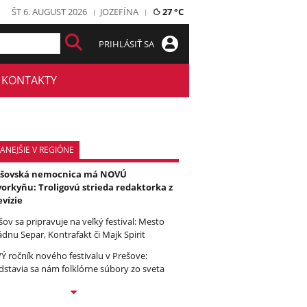
ŠT 6. AUGUST 2026
JOZEFÍNA
27 °C
PRIHLÁSIŤ SA
KONTAKTY
ANEJŠIE V REGIÓNE
ešovská nemocnica má NOVÚ
orkyňu: Troligovú strieda redaktorka z
evízie
šov sa pripravuje na veľký festival: Mesto
ádnu Separ, Kontrafakt či Majk Spirit
Ý ročník nového festivalu v Prešove:
dstavia sa nám folklórne súbory zo sveta