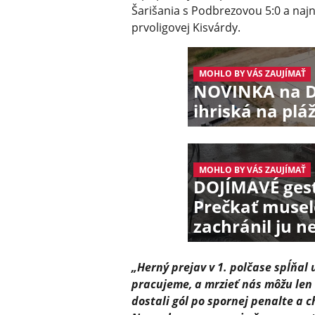
Šarišania s Podbrezovou 5:0 a naj
prvoligovej Kisvárdy.
MOHLO BY VÁS ZAUJÍMAŤ
NOVINKA na Do
ihriská na plá
MOHLO BY VÁS ZAUJÍMAŤ
DOJÍMAVÉ gest
Prečkať muselo
zachránil ju 
„Herný prejav v 1. polčase spĺňal 
pracujeme, a mrzieť nás môžu len 
dostali gól po spornej penalte a 