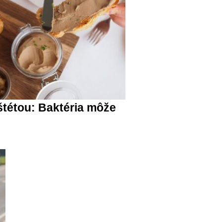
étou: Baktéria môže