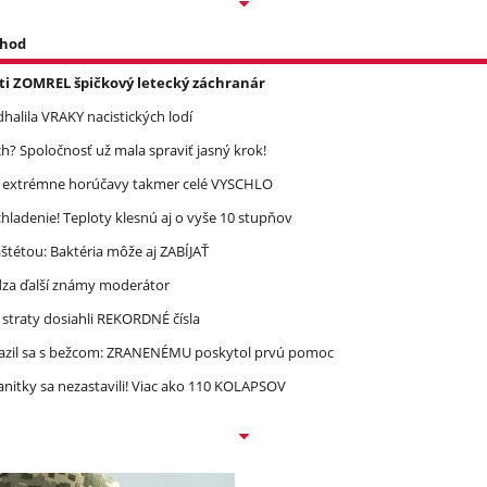
 hod
asti ZOMREL špičkový letecký záchranár
halila VRAKY nacistických lodí
? Spoločnosť už mala spraviť jasný krok!
re extrémne horúčavy takmer celé VYSCHLO
ladenie! Teploty klesnú aj o vyše 10 stupňov
étou: Baktéria môže aj ZABÍJAŤ
dza ďalší známy moderátor
straty dosiahli REKORDNÉ čísla
razil sa s bežcom: ZRANENÉMU poskytol prvú pomoc
nitky sa nezastavili! Viac ako 110 KOLAPSOV