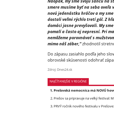
Naopak, my sme svoju šancu na str
smere musíme byť na seba oveľa v
novú jedenástku hráčov a my sme u
dostali veľmi rýchlo tretí gól. Z 
domáci jasne prevyšovali. My sme z
pomalí a často aj nepresní. Pri 
nemôžeme porovnávať s mužstvom z
mimo náš záber,“
zhodnotil stretnu
Do zápasu zasiahlo podľa jeho slo
obrovské skúsenosti odohrať zápas
Zdroj: Dnes24.sk
NAJČÍTANEJŠIE V REGIÓNE
Prešovská nemocnica má NOVÚ hovork
Prešov sa pripravuje na veľký festival: 
PRVÝ ročník nového festivalu v Prešove: