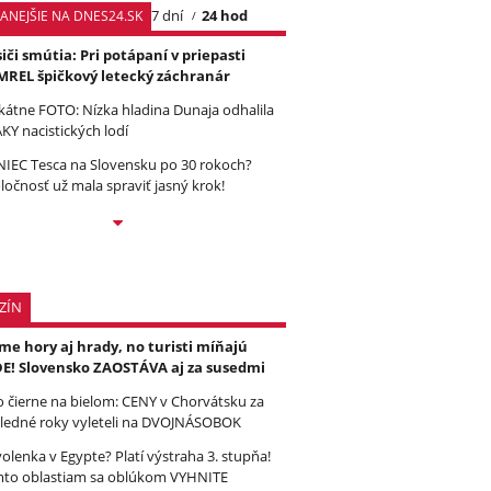
7 dní
24 hod
TANEJŠIE NA DNES24.SK
iči smútia: Pri potápaní v priepasti
REL špičkový letecký záchranár
kátne FOTO: Nízka hladina Dunaja odhalila
KY nacistických lodí
IEC Tesca na Slovensku po 30 rokoch?
ločnosť už mala spraviť jasný krok!
ZÍN
e hory aj hrady, no turisti míňajú
E! Slovensko ZAOSTÁVA aj za susedmi
to čierne na bielom: CENY v Chorvátsku za
ledné roky vyleteli na DVOJNÁSOBOK
olenka v Egypte? Platí výstraha 3. stupňa!
to oblastiam sa oblúkom VYHNITE