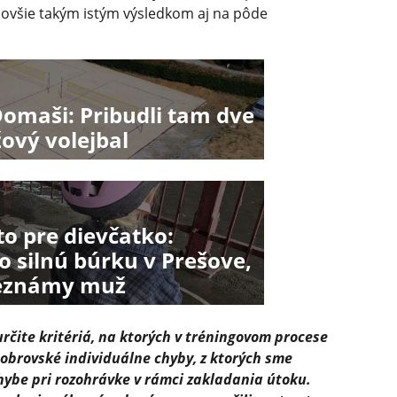
novšie takým istým výsledkom aj na pôde
maši: Pribudli tam dve
žový volejbal
o pre dievčatko:
 silnú búrku v Prešove,
neznámy muž
určite kritériá, na ktorých v tréningovom procese
obrovské individuálne chyby, z ktorých sme
chybe pri rozohrávke v rámci zakladania útoku.