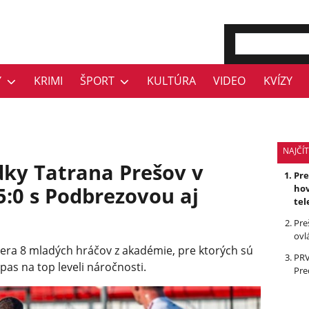
Y
KRIMI
ŠPORT
KULTÚRA
VIDEO
KVÍZY
NAJČÍT
dky Tatrana Prešov v
Pr
5:0 s Podbrezovou aj
hov
tel
Pre
ovl
nera 8 mladých hráčov z akadémie, pre ktorých sú
PRV
as na top leveli náročnosti.
Pre