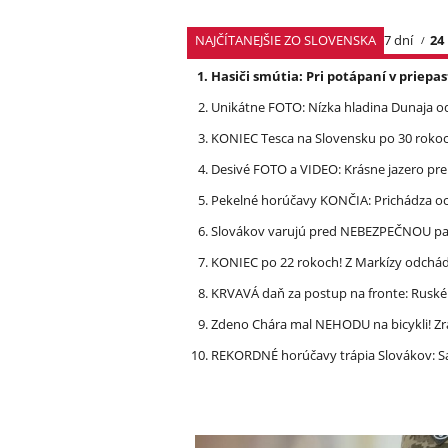
NAJČÍTANEJŠIE ZO SLOVENSKA
7 dní
24
Hasiči smútia: Pri potápaní v priep
Unikátne FOTO: Nízka hladina Dunaja od
KONIEC Tesca na Slovensku po 30 rokoch
Desivé FOTO a VIDEO: Krásne jazero p
Pekelné horúčavy KONČIA: Prichádza och
Slovákov varujú pred NEBEZPEČNOU pašt
KONIEC po 22 rokoch! Z Markízy odchá
KRVAVÁ daň za postup na fronte: Ruské 
Zdeno Chára mal NEHODU na bicykli! Z
REKORDNÉ horúčavy trápia Slovákov: Sa