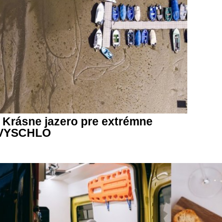
Krásne jazero pre extrémne
é VYSCHLO