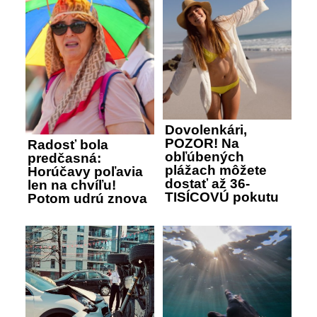
Dovolenkári,
POZOR! Na
Radosť bola
obľúbených
predčasná:
plážach môžete
Horúčavy poľavia
dostať až 36-
len na chvíľu!
TISÍCOVÚ pokutu
Potom udrú znova