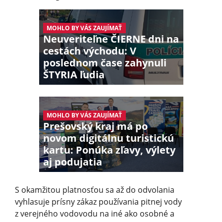
MOHLO BY VÁS ZAUJÍMAŤ
Neuveriteľne ČIERNE dni na
cestách východu: V
poslednom čase zahynuli
ŠTYRIA ľudia
MOHLO BY VÁS ZAUJÍMAŤ
Prešovský kraj má po
novom digitálnu turistickú
kartu: Ponúka zľavy, výlety
aj podujatia
S okamžitou platnosťou sa až do odvolania
vyhlasuje prísny zákaz používania pitnej vody
z verejného vodovodu na iné ako osobné a