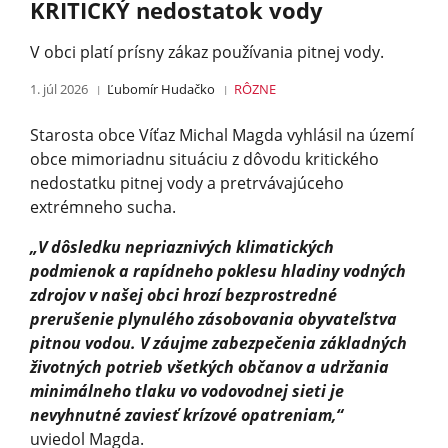
KRITICKÝ nedostatok vody
V obci platí prísny zákaz používania pitnej vody.
1. júl 2026
Ľubomír Hudačko
RÔZNE
Starosta obce Víťaz Michal Magda vyhlásil na území
obce mimoriadnu situáciu z dôvodu kritického
nedostatku pitnej vody a pretrvávajúceho
extrémneho sucha.
„V dôsledku nepriaznivých klimatických
podmienok a rapídneho poklesu hladiny vodných
zdrojov v našej obci hrozí bezprostredné
prerušenie plynulého zásobovania obyvateľstva
pitnou vodou. V záujme zabezpečenia základných
životných potrieb všetkých občanov a udržania
minimálneho tlaku vo vodovodnej sieti je
nevyhnutné zaviesť krízové opatreniam,“
uviedol Magda.