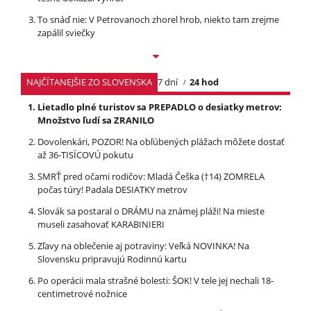
To snáď nie: V Petrovanoch zhorel hrob, niekto tam zrejme
zapálil sviečky
NAJČÍTANEJŠIE ZO SLOVENSKA
7 dní
24 hod
Lietadlo plné turistov sa PREPADLO o desiatky metrov:
Množstvo ľudí sa ZRANILO
Dovolenkári, POZOR! Na obľúbených plážach môžete dostať
až 36-TISÍCOVÚ pokutu
SMRŤ pred očami rodičov: Mladá Češka (†14) ZOMRELA
počas túry! Padala DESIATKY metrov
Slovák sa postaral o DRÁMU na známej pláži! Na mieste
museli zasahovať KARABINIERI
Zľavy na oblečenie aj potraviny: Veľká NOVINKA! Na
Slovensku pripravujú Rodinnú kartu
Po operácii mala strašné bolesti: ŠOK! V tele jej nechali 18-
centimetrové nožnice