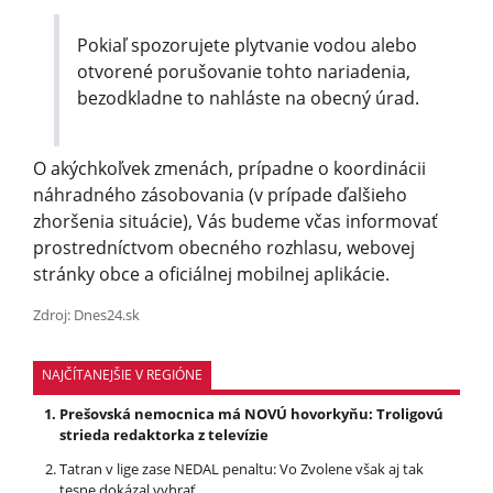
Pokiaľ spozorujete plytvanie vodou alebo
otvorené porušovanie tohto nariadenia,
bezodkladne to nahláste na obecný úrad.
O akýchkoľvek zmenách, prípadne o koordinácii
náhradného zásobovania (v prípade ďalšieho
zhoršenia situácie), Vás budeme včas informovať
prostredníctvom obecného rozhlasu, webovej
stránky obce a oficiálnej mobilnej aplikácie.
Zdroj: Dnes24.sk
NAJČÍTANEJŠIE V REGIÓNE
Prešovská nemocnica má NOVÚ hovorkyňu: Troligovú
strieda redaktorka z televízie
Tatran v lige zase NEDAL penaltu: Vo Zvolene však aj tak
tesne dokázal vyhrať