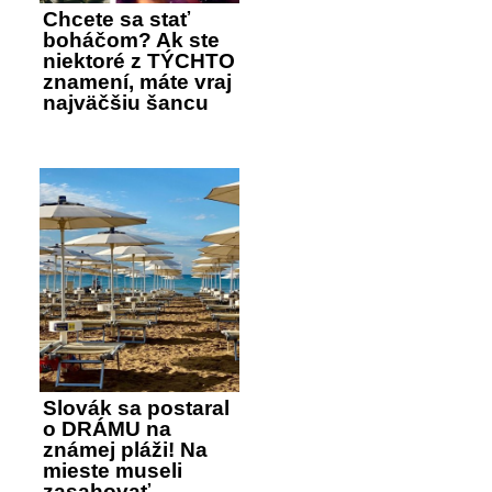
Chcete sa stať
boháčom? Ak ste
niektoré z TÝCHTO
znamení, máte vraj
najväčšiu šancu
Slovák sa postaral
o DRÁMU na
známej pláži! Na
mieste museli
zasahovať