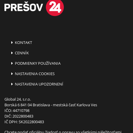
KONTAKT
CENNÍK
PODMIENKY POUŽÍVANIA
NASTAVENIA COOKIES
NASTAVENIA UPOZORNENÍ
Global 24, s.r.o.
Borská 6 841 04 Bratislava - mestská časť Karlova Ves
IČO: 44710798
DIČ: 2022800483
IČ DPH: SK2022800483
Chcete podať oficiálnu žiadosť o opravu so všetkými náležitosťami