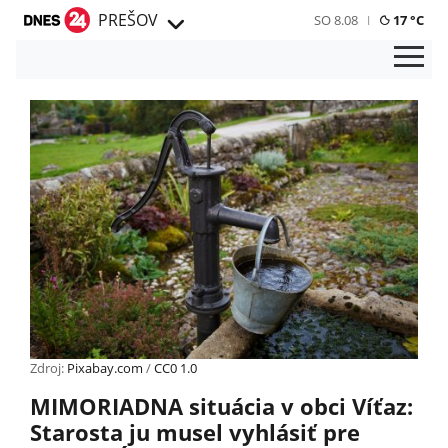
PREŠOV
SO 8.08
17 °C
Zdroj:
Pixabay.com
/
CC0 1.0
MIMORIADNA situácia v obci Víťaz:
Starosta ju musel vyhlásiť pre