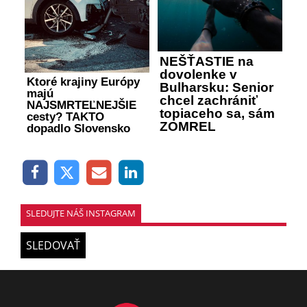
NEŠŤASTIE na
dovolenke v
Ktoré krajiny Európy
Bulharsku: Senior
majú
chcel zachrániť
NAJSMRTEĽNEJŠIE
topiaceho sa, sám
cesty? TAKTO
ZOMREL
dopadlo Slovensko
SLEDUJTE NÁŠ INSTAGRAM
SLEDOVAŤ