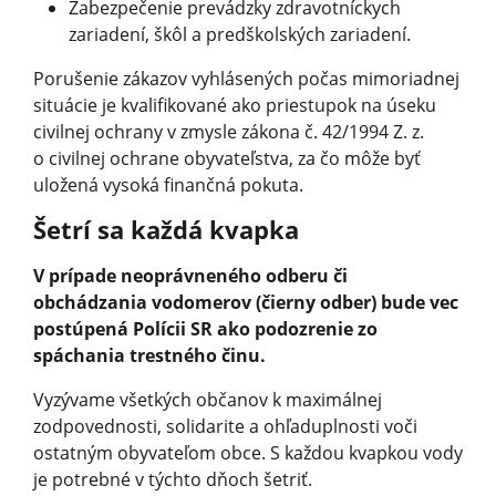
Zabezpečenie prevádzky zdravotníckych
zariadení, škôl a predškolských zariadení.
Porušenie zákazov vyhlásených počas mimoriadnej
situácie je kvalifikované ako priestupok na úseku
civilnej ochrany v zmysle zákona č. 42/1994 Z. z.
o civilnej ochrane obyvateľstva, za čo môže byť
uložená vysoká finančná pokuta.
Šetrí sa každá kvapka
V prípade neoprávneného odberu či
obchádzania vodomerov (čierny odber) bude vec
postúpená Polícii SR ako podozrenie zo
spáchania trestného činu.
Vyzývame všetkých občanov k maximálnej
zodpovednosti, solidarite a ohľaduplnosti voči
ostatným obyvateľom obce. S každou kvapkou vody
je potrebné v týchto dňoch šetriť.