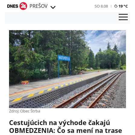
PREŠOV
SO 8.08
19 °C
Zdroj: Obec Štrba
Cestujúcich na východe čakajú
OBMEDZENIA: Čo sa mení na trase