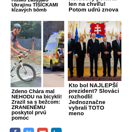
len na chvíľu!
Ukrajinu TISÍCKAMI
Potom udrú znova
kĺzavých bômb
Kto bol NAJLEPŠÍ
prezident? Slováci
Zdeno Chára mal
rozhodli!
NEHODU na bicykli!
Zrazil sa s bežcom:
Jednoznačne
ZRANENÉMU
vybrali TOTO
poskytol prvú
meno
pomoc