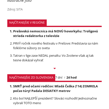
ilustračné foto
Zdroj: SITA
NAJČÍTANEJŠIE V REGIÓNE
Prešovská nemocnica má NOVÚ hovorkyňu: Troligovú
strieda redaktorka z televízie
PRVÝ ročník nového festivalu v Prešove: Predstavia sa nám
folklórne súbory zo sveta
Tatran v lige zase NEDAL penaltu: Vo Zvolene však aj tak
tesne dokázal vyhrať
NAJČÍTANEJŠIE ZO SLOVENSKA
7 dní
24 hod
SMRŤ pred očami rodičov: Mladá Češka (†14) ZOMRELA
počas túry! Padala DESIATKY metrov
Kto bol NAJLEPŠÍ prezident? Slováci rozhodli! Jednoznačne
vybrali TOTO meno