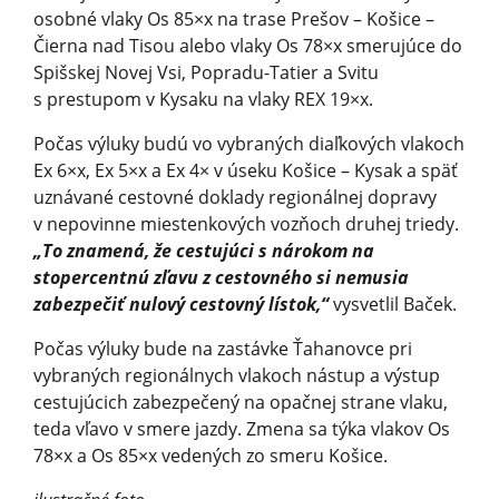
osobné vlaky Os 85×x na trase Prešov – Košice –
Čierna nad Tisou alebo vlaky Os 78×x smerujúce do
Spišskej Novej Vsi, Popradu-Tatier a Svitu
s prestupom v Kysaku na vlaky REX 19×x.
Počas výluky budú vo vybraných diaľkových vlakoch
Ex 6×x, Ex 5×x a Ex 4× v úseku Košice – Kysak a späť
uznávané cestovné doklady regionálnej dopravy
v nepovinne miestenkových vozňoch druhej triedy.
„To znamená, že cestujúci s nárokom na
stopercentnú zľavu z cestovného si nemusia
zabezpečiť nulový cestovný lístok,“
vysvetlil Baček.
Počas výluky bude na zastávke Ťahanovce pri
vybraných regionálnych vlakoch nástup a výstup
cestujúcich zabezpečený na opačnej strane vlaku,
teda vľavo v smere jazdy. Zmena sa týka vlakov Os
78×x a Os 85×x vedených zo smeru Košice.