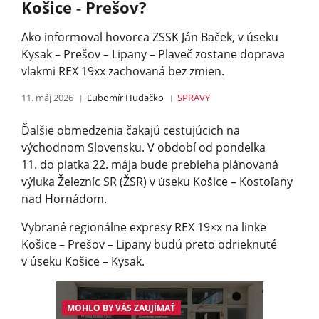
Košice - Prešov?
Ako informoval hovorca ZSSK Ján Baček, v úseku
Kysak – Prešov – Lipany – Plaveč zostane doprava
vlakmi REX 19xx zachovaná bez zmien.
11. máj 2026
Ľubomír Hudačko
SPRÁVY
Ďalšie obmedzenia čakajú cestujúcich na
východnom Slovensku. V období od pondelka
11. do piatka 22. mája bude prebieha plánovaná
výluka Železníc SR (ŽSR) v úseku Košice – Kostoľany
nad Hornádom.
Vybrané regionálne expresy REX 19×x na linke
Košice – Prešov – Lipany budú preto odrieknuté
v úseku Košice – Kysak.
MOHLO BY VÁS ZAUJÍMAŤ