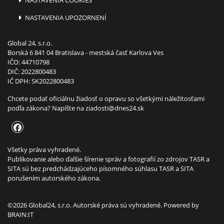
NASTAVENIA COOKIES
NASTAVENIA UPOZORNENÍ
Global 24, s.r.o.
Borská 6 841 04 Bratislava - mestská časť Karlova Ves
IČO: 44710798
DIČ: 2022800483
IČ DPH: SK2022800483
Chcete podať oficiálnu žiadosť o opravu so všetkými náležitosťami
podľa zákona? Napíšte na
ziadosti@dnes24.sk
Všetky práva vyhradené.
Publikovanie alebo ďalšie šírenie správ a fotografií zo zdrojov TASR a
SITA sú bez predchádzajúceho písomného súhlasu TASR a SITA
porušením autorského zákona.
©2026 Global24, s.r.o. Autorské práva sú vyhradené. Powered by
BRAIN:IT