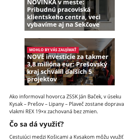
NOVINKA v meste:
Pribudnú pracoviská
klientskeho centra, veci
vybavíme aj na Sekčove
MOHLO BY VÁS ZAUJÍMAŤ
NOVÉ investície za takmer
3,8 milióna eur: Prešovský
kraj schválil ďalších 5
projektov
Ako informoval hovorca ZSSK Ján Baček, v úseku
Kysak – Prešov – Lipany – Plaveč zostane doprava
vlakmi REX 19×x zachovaná bez zmien.
Čo sa dá využiť?
Cestujúci medzi Košicami a Kysakom môžu využiť