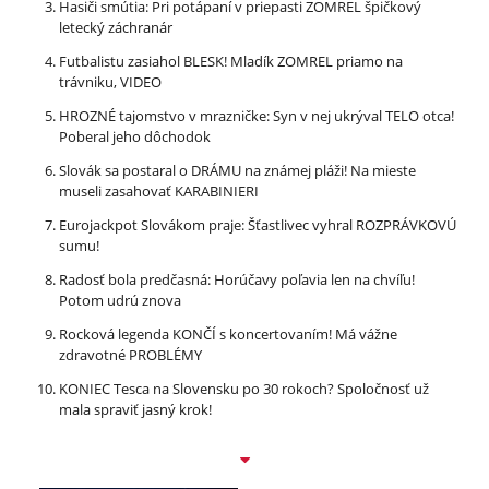
Hasiči smútia: Pri potápaní v priepasti ZOMREL špičkový
letecký záchranár
Futbalistu zasiahol BLESK! Mladík ZOMREL priamo na
trávniku, VIDEO
HROZNÉ tajomstvo v mrazničke: Syn v nej ukrýval TELO otca!
Poberal jeho dôchodok
Slovák sa postaral o DRÁMU na známej pláži! Na mieste
museli zasahovať KARABINIERI
Eurojackpot Slovákom praje: Šťastlivec vyhral ROZPRÁVKOVÚ
sumu!
Radosť bola predčasná: Horúčavy poľavia len na chvíľu!
Potom udrú znova
Rocková legenda KONČÍ s koncertovaním! Má vážne
zdravotné PROBLÉMY
KONIEC Tesca na Slovensku po 30 rokoch? Spoločnosť už
mala spraviť jasný krok!