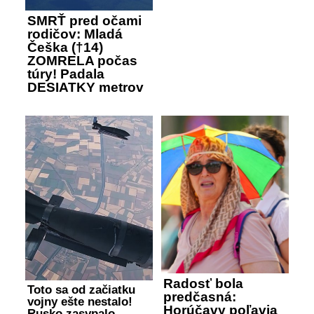
SMRŤ pred očami
rodičov: Mladá
Češka (†14)
ZOMRELA počas
túry! Padala
DESIATKY metrov
Radosť bola
Toto sa od začiatku
predčasná:
vojny ešte nestalo!
Horúčavy poľavia
Rusko zasypalo