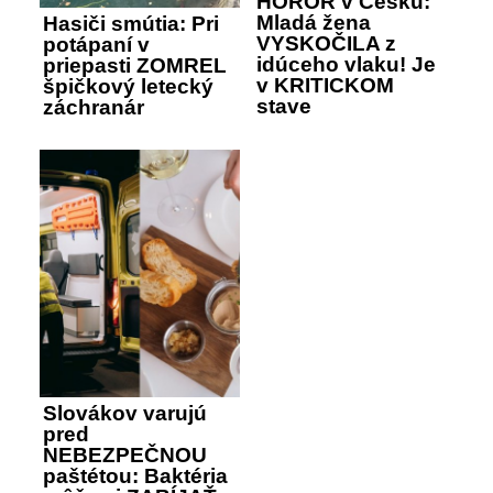
HOROR v Česku:
Mladá žena
Hasiči smútia: Pri
VYSKOČILA z
potápaní v
idúceho vlaku! Je
priepasti ZOMREL
v KRITICKOM
špičkový letecký
stave
záchranár
Slovákov varujú
pred
NEBEZPEČNOU
paštétou: Baktéria