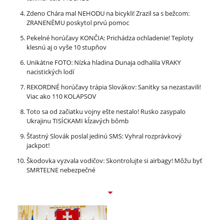
Zdeno Chára mal NEHODU na bicykli! Zrazil sa s bežcom:
ZRANENÉMU poskytol prvú pomoc
Pekelné horúčavy KONČIA: Prichádza ochladenie! Teploty
klesnú aj o vyše 10 stupňov
Unikátne FOTO: Nízka hladina Dunaja odhalila VRAKY
nacistických lodí
REKORDNÉ horúčavy trápia Slovákov: Sanitky sa nezastavili!
Viac ako 110 KOLAPSOV
Toto sa od začiatku vojny ešte nestalo! Rusko zasypalo
Ukrajinu TISÍCKAMI kĺzavých bômb
Šťastný Slovák poslal jedinú SMS: Vyhral rozprávkový
jackpot!
Škodovka vyzvala vodičov: Skontrolujte si airbagy! Môžu byť
SMRTEĽNE nebezpečné