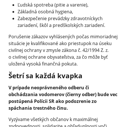
Ľudská spotreba (pitie a varenie),
Základná osobná hygiena,
Zabezpečenie prevádzky zdravotníckych
zariadení, škôl a predškolských zariadení.
Porušenie zákazov vyhlásených počas mimoriadnej
situácie je kvalifikované ako priestupok na úseku
civilnej ochrany v zmysle zákona č. 42/1994 Z. z.
o civilnej ochrane obyvateľstva, za čo môže byť
uložená vysoká finančná pokuta.
Šetrí sa každá kvapka
V prípade neoprávneného odberu či
obchádzania vodomerov (čierny odber) bude vec
postúpená Polícii SR ako podozrenie zo
spáchania trestného činu.
Vyzývame všetkých občanov k maximálnej
zodpovednosti, solidarite a ohľaduplnosti voči