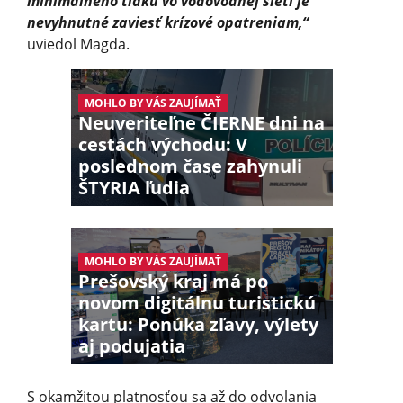
minimálneho tlaku vo vodovodnej sieti je
nevyhnutné zaviesť krízové opatreniam,“
uviedol Magda.
MOHLO BY VÁS ZAUJÍMAŤ
Neuveriteľne ČIERNE dni na
cestách východu: V
poslednom čase zahynuli
ŠTYRIA ľudia
MOHLO BY VÁS ZAUJÍMAŤ
Prešovský kraj má po
novom digitálnu turistickú
kartu: Ponúka zľavy, výlety
aj podujatia
S okamžitou platnosťou sa až do odvolania