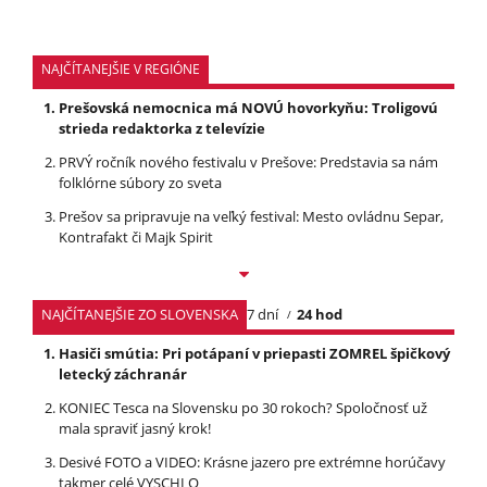
NAJČÍTANEJŠIE V REGIÓNE
Prešovská nemocnica má NOVÚ hovorkyňu: Troligovú
strieda redaktorka z televízie
PRVÝ ročník nového festivalu v Prešove: Predstavia sa nám
folklórne súbory zo sveta
Prešov sa pripravuje na veľký festival: Mesto ovládnu Separ,
Kontrafakt či Majk Spirit
NAJČÍTANEJŠIE ZO SLOVENSKA
7 dní
24 hod
Hasiči smútia: Pri potápaní v priepasti ZOMREL špičkový
letecký záchranár
KONIEC Tesca na Slovensku po 30 rokoch? Spoločnosť už
mala spraviť jasný krok!
Desivé FOTO a VIDEO: Krásne jazero pre extrémne horúčavy
takmer celé VYSCHLO