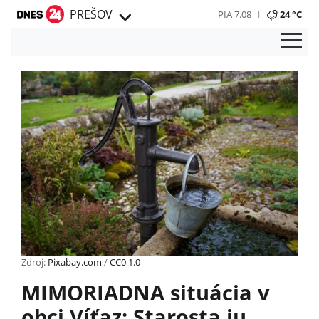
PREŠOV
PIA 7.08
24 °C
Zdroj:
Pixabay.com
/
CC0 1.0
MIMORIADNA situácia v
obci Víťaz: Starosta ju