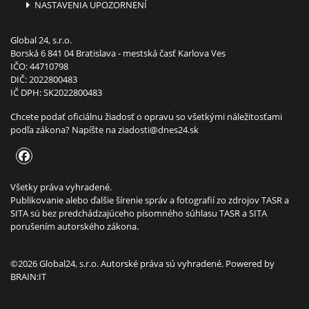
NASTAVENIA UPOZORNENÍ
Global 24, s.r.o.
Borská 6 841 04 Bratislava - mestská časť Karlova Ves
IČO: 44710798
DIČ: 2022800483
IČ DPH: SK2022800483
Chcete podať oficiálnu žiadosť o opravu so všetkými náležitosťami
podľa zákona? Napíšte na
ziadosti@dnes24.sk
Všetky práva vyhradené.
Publikovanie alebo ďalšie šírenie správ a fotografií zo zdrojov TASR a
SITA sú bez predchádzajúceho písomného súhlasu TASR a SITA
porušením autorského zákona.
©2026 Global24, s.r.o. Autorské práva sú vyhradené. Powered by
BRAIN:IT