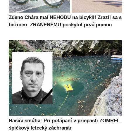
Zdeno Chára mal NEHODU na bicykli! Zrazil sa s
bežcom: ZRANENÉMU poskytol prvú pomoc
Hasiči smútia: Pri potápaní v priepasti ZOMREL
špičkový letecký záchranár