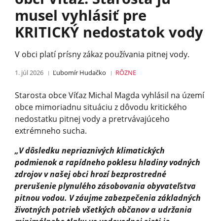
musel vyhlásiť pre
KRITICKÝ nedostatok vody
V obci platí prísny zákaz používania pitnej vody.
1. júl 2026
Ľubomír Hudačko
RÔZNE
Starosta obce Víťaz Michal Magda vyhlásil na území
obce mimoriadnu situáciu z dôvodu kritického
nedostatku pitnej vody a pretrvávajúceho
extrémneho sucha.
„V dôsledku nepriaznivých klimatických
podmienok a rapídneho poklesu hladiny vodných
zdrojov v našej obci hrozí bezprostredné
prerušenie plynulého zásobovania obyvateľstva
pitnou vodou. V záujme zabezpečenia základných
životných potrieb všetkých občanov a udržania