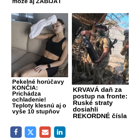
môže aj ZABÍJAŤ
Pekelné horúčavy
KONČIA:
KRVAVÁ daň za
Prichádza
postup na fronte:
ochladenie!
Ruské straty
Teploty klesnú aj o
dosiahli
vyše 10 stupňov
REKORDNÉ čísla