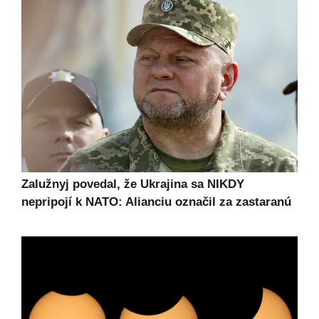
Zalužnyj povedal, že Ukrajina sa NIKDY
nepripojí k NATO: Alianciu označil za zastaranú